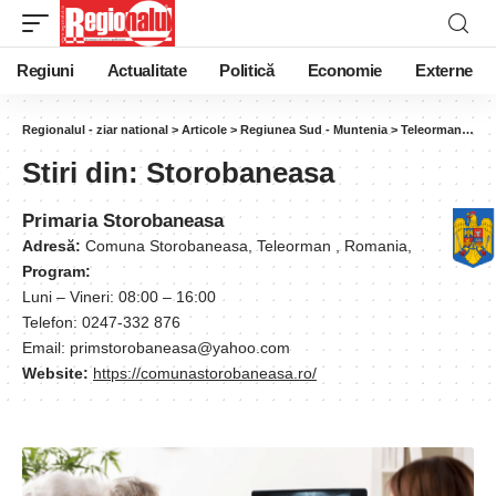
Regiuni
Actualitate
Politică
Economie
Externe
Regionalul - ziar national
>
Articole
>
Regiunea Sud - Muntenia
>
Teleorman
>
Sto
Stiri din:
Storobaneasa
Primaria Storobaneasa
Adresă:
Comuna Storobaneasa, Teleorman , Romania,
Program:
Luni – Vineri: 08:00 – 16:00
Telefon: 0247-332 876
Email: primstorobaneasa@yahoo.com
Website:
https://comunastorobaneasa.ro/