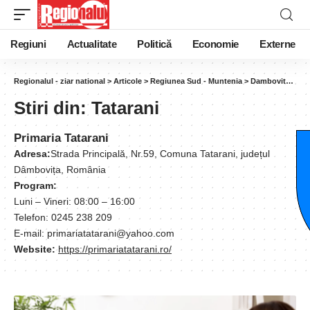
Regiuni
Actualitate
Politică
Economie
Externe
Regionalul - ziar national
>
Articole
>
Regiunea Sud - Muntenia
>
Dambovita
>
Tat
Stiri din:
Tatarani
Primaria Tatarani
Adresa:
Strada Principală, Nr.59, Comuna Tatarani, județul
Dâmbovița, România
Program:
Luni – Vineri: 08:00 – 16:00
Telefon: 0245 238 209
E-mail: primariatatarani@yahoo.com
Website:
https://primariatatarani.ro/