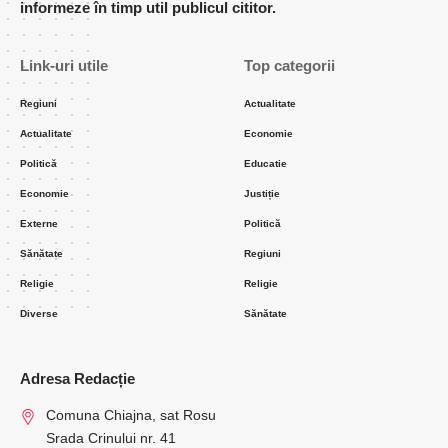
informeze în timp util publicul cititor.
Link-uri utile
Top categorii
Regiuni
Actualitate
Actualitate
Economie
Politică
Educatie
Economie
Justiție
Externe
Politică
Sănătate
Regiuni
Religie
Religie
Diverse
Sănătate
Adresa Redacție
Comuna Chiajna, sat Rosu
Srada Crinului nr. 41