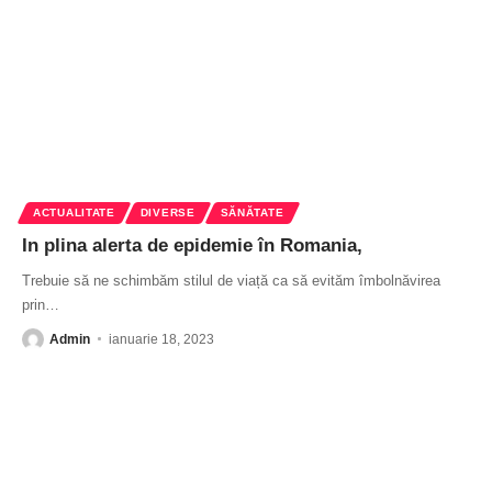
ACTUALITATE
DIVERSE
SĂNĂTATE
In plina alerta de epidemie în Romania,
Trebuie să ne schimbăm stilul de viață ca să evităm îmbolnăvirea
prin
…
Admin
ianuarie 18, 2023