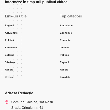
informeze în timp util publicul cititor.
Link-uri utile
Top categorii
Regiuni
Actualitate
Actualitate
Economie
Politică
Educatie
Economie
Justiție
Externe
Politică
Sănătate
Regiuni
Religie
Religie
Diverse
Sănătate
Adresa Redacție
Comuna Chiajna, sat Rosu
Srada Crinului nr. 41