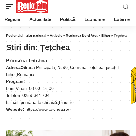
Regiuni
Actualitate
Politică
Economie
Externe
Regionalul - ziar national
>
Articole
>
Regiunea Nord-Vest
>
Bihor
>
Țețchea
Stiri din:
Țețchea
Primaria Țețchea
Adresa:
Strada Principală, Nr.90, Comuna Țețchea, județul
Bihor,România
Program:
Luni-Vineri: 08:00 -16:00
Telefon: 0259-344 704
E-mail: primaria.tetchea@cjbihor.ro
Website:
https://www.tetchea.ro/