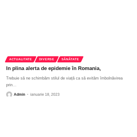
ACTUALITATE
DIVERSE
SĂNĂTATE
In plina alerta de epidemie în Romania,
Trebuie să ne schimbăm stilul de viață ca să evităm îmbolnăvirea
prin
…
Admin
ianuarie 18, 2023