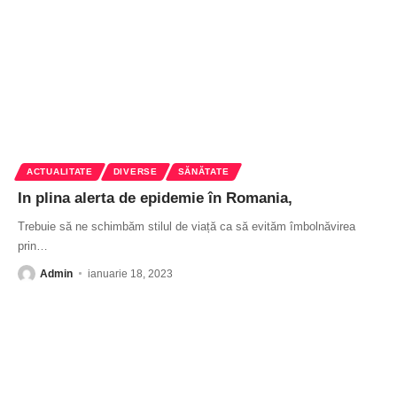
ACTUALITATE
DIVERSE
SĂNĂTATE
In plina alerta de epidemie în Romania,
Trebuie să ne schimbăm stilul de viață ca să evităm îmbolnăvirea
prin
…
Admin
ianuarie 18, 2023