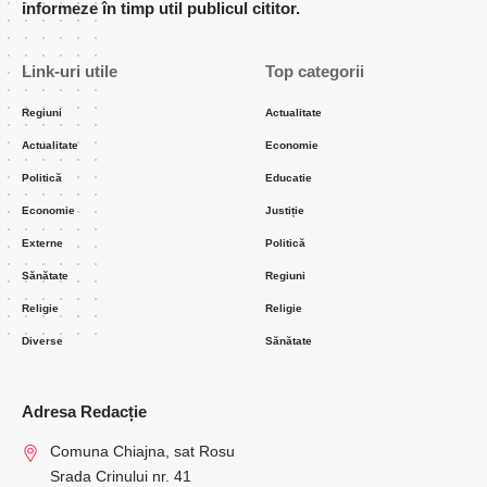
informeze în timp util publicul cititor.
Link-uri utile
Top categorii
Regiuni
Actualitate
Actualitate
Economie
Politică
Educatie
Economie
Justiție
Externe
Politică
Sănătate
Regiuni
Religie
Religie
Diverse
Sănătate
Adresa Redacție
Comuna Chiajna, sat Rosu
Srada Crinului nr. 41