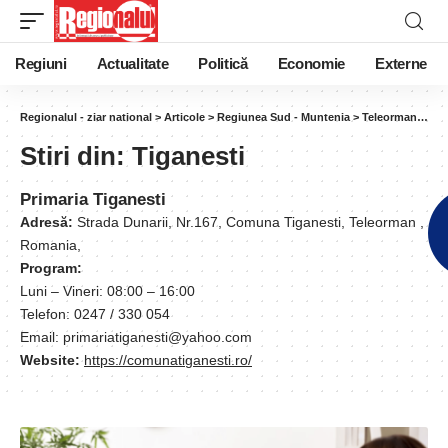
Regiuni
Actualitate
Politică
Economie
Externe
Regionalul - ziar national
>
Articole
>
Regiunea Sud - Muntenia
>
Teleorman
>
Tig
Stiri din:
Tiganesti
Primaria Tiganesti
Adresă:
Strada Dunarii, Nr.167, Comuna Tiganesti, Teleorman ,
Romania,
Program:
Luni – Vineri: 08:00 – 16:00
Telefon: 0247 / 330 054
Email: primariatiganesti@yahoo.com
Website:
https://comunatiganesti.ro/