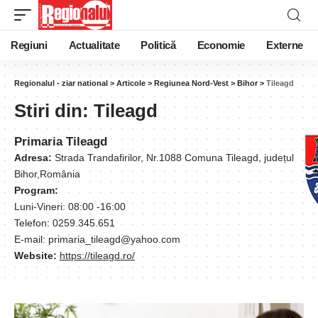
Regiuni
Actualitate
Politică
Economie
Externe
Regionalul - ziar national
>
Articole
>
Regiunea Nord-Vest
>
Bihor
>
Tileagd
Stiri din:
Tileagd
Primaria Tileagd
Adresa:
Strada Trandafirilor, Nr.1088 Comuna Tileagd, județul
Bihor,România
Program:
Luni-Vineri: 08:00 -16:00
Telefon: 0259.345.651
E-mail: primaria_tileagd@yahoo.com
Website:
https://tileagd.ro/