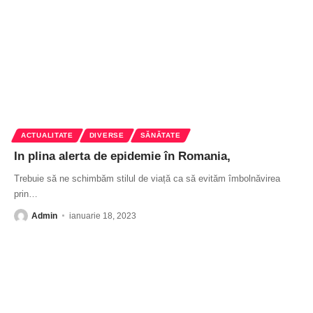
ACTUALITATE
DIVERSE
SĂNĂTATE
In plina alerta de epidemie în Romania,
Trebuie să ne schimbăm stilul de viață ca să evităm îmbolnăvirea
prin
…
Admin
ianuarie 18, 2023