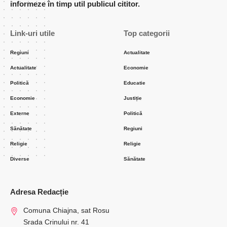
informeze în timp util publicul cititor.
Link-uri utile
Top categorii
Regiuni
Actualitate
Actualitate
Economie
Politică
Educatie
Economie
Justiție
Externe
Politică
Sănătate
Regiuni
Religie
Religie
Diverse
Sănătate
Adresa Redacție
Comuna Chiajna, sat Rosu
Srada Crinului nr. 41