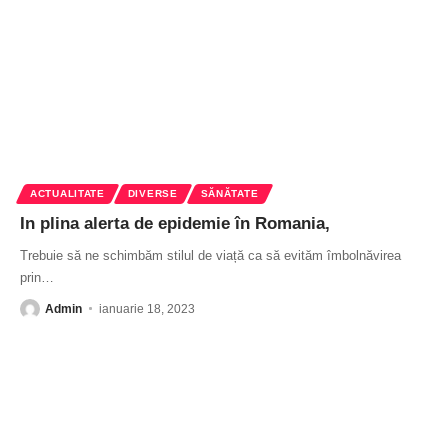
ACTUALITATE
DIVERSE
SĂNĂTATE
In plina alerta de epidemie în Romania,
Trebuie să ne schimbăm stilul de viață ca să evităm îmbolnăvirea
prin
…
Admin
ianuarie 18, 2023