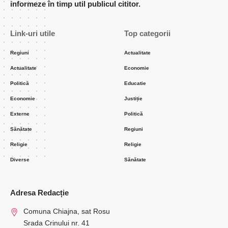
informeze în timp util publicul cititor.
Link-uri utile
Top categorii
Regiuni
Actualitate
Actualitate
Economie
Politică
Educatie
Economie
Justiție
Externe
Politică
Sănătate
Regiuni
Religie
Religie
Diverse
Sănătate
Adresa Redacție
Comuna Chiajna, sat Rosu
Srada Crinului nr. 41