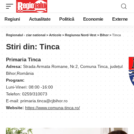
Regiuni
Actualitate
Politică
Economie
Externe
Regionalul - ziar national
>
Articole
>
Regiunea Nord-Vest
>
Bihor
>
Tinca
Stiri din:
Tinca
Primaria Tinca
Adresa:
Strada Armata Romane, Nr.2, Comuna Tinca, județul
Bihor,România
Program:
Luni-Vineri: 08:00 -16:00
Telefon: 0259/310073
E-mail: primaria.tinca@cjbihor.ro
Website:
https://www.comuna-tinca.ro/