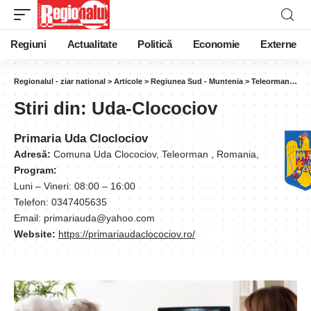
Regiuni
Actualitate
Politică
Economie
Externe
Regionalul - ziar national
>
Articole
>
Regiunea Sud - Muntenia
>
Teleorman
>
Uda
Stiri din:
Uda-Clocociov
Primaria Uda Cloclociov
Adresă:
Comuna Uda Clocociov, Teleorman , Romania,
Program:
Luni – Vineri: 08:00 – 16:00
Telefon: 0347405635
Email: primariauda@yahoo.com
Website:
https://primariaudaclocociov.ro/