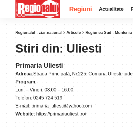
Regiuni
Actualitate
P
Regionalul - ziar national
>
Articole
>
Regiunea Sud - Muntenia
Stiri din:
Uliesti
Primaria Uliesti
Adresa:
Strada Principală, Nr.225, Comuna Uliesti, ju
Program:
Luni – Vineri: 08:00 – 16:00
Telefon: 0245 724 519
E-mail: primaria_uliesti@yahoo.com
Website:
https://primariauliesti.ro/