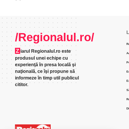
L
/Regionalul.ro/
R
Z
iarul Regionalul.ro este
A
produsul unei echipe cu
P
experienţă în presa locală şi
naţională, ce îşi propune să
E
informeze în timp util publicul
E
cititor.
S
R
D