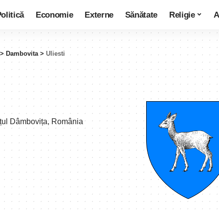
olitică
Economie
Externe
Sănătate
Religie
A
>
Dambovita
>
Uliesti
dețul Dâmbovița, România