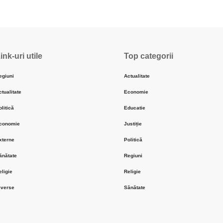
ink-uri utile
Top categorii
egiuni
Actualitate
ctualitate
Economie
olitică
Educatie
conomie
Justiție
xterne
Politică
ănătate
Regiuni
eligie
Religie
iverse
Sănătate