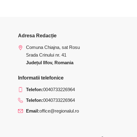
Adresa Redacție
Comuna Chiajna, sat Rosu
Srada Crinului nr. 41
Județul Ilfov, Romania
Informatii telefonice
Telefon:
0040733226964
Telefon:
0040733226964
Email:
office@regionalul.ro