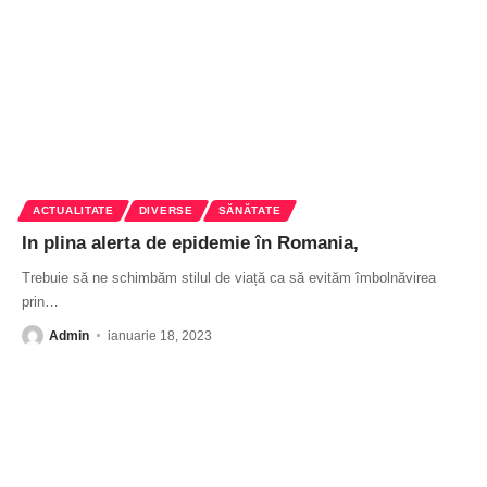
ACTUALITATE
DIVERSE
SĂNĂTATE
In plina alerta de epidemie în Romania,
Trebuie să ne schimbăm stilul de viață ca să evităm îmbolnăvirea
prin
…
Admin
ianuarie 18, 2023