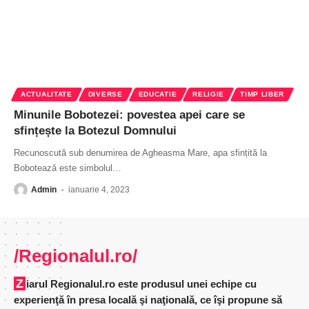
ACTUALITATE
DIVERSE
EDUCATIE
RELIGIE
TIMP LIBER
Minunile Bobotezei: povestea apei care se
sfințește la Botezul Domnului
Recunoscută sub denumirea de Agheasma Mare, apa sfințită la
Bobotează este simbolul
…
Admin
ianuarie 4, 2023
/Regionalul.ro/
Ziarul Regionalul.ro este produsul unei echipe cu
experienţă în presa locală şi naţională, ce îşi propune să