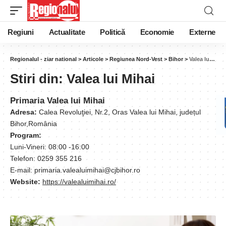
Regiuni
Actualitate
Politică
Economie
Externe
Regionalul - ziar national
>
Articole
>
Regiunea Nord-Vest
>
Bihor
>
Valea lui Mihai
Stiri din:
Valea lui Mihai
Primaria Valea lui Mihai
Adresa:
Calea Revoluţiei, Nr.2, Oras Valea lui Mihai, județul
Bihor,România
Program:
Luni-Vineri: 08:00 -16:00
Telefon: 0259 355 216
E-mail: primaria.valealuimihai@cjbihor.ro
Website:
https://valealuimihai.ro/