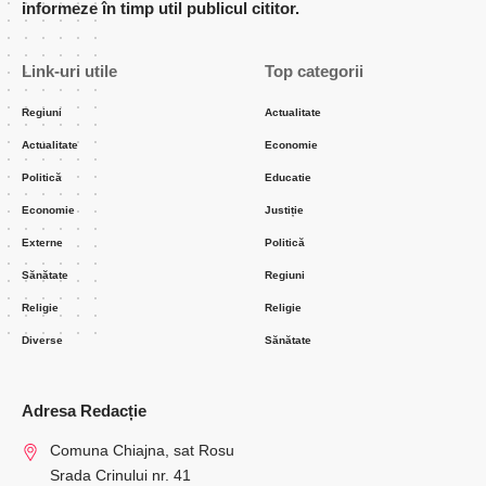
informeze în timp util publicul cititor.
Link-uri utile
Top categorii
Regiuni
Actualitate
Actualitate
Economie
Politică
Educatie
Economie
Justiție
Externe
Politică
Sănătate
Regiuni
Religie
Religie
Diverse
Sănătate
Adresa Redacție
Comuna Chiajna, sat Rosu
Srada Crinului nr. 41