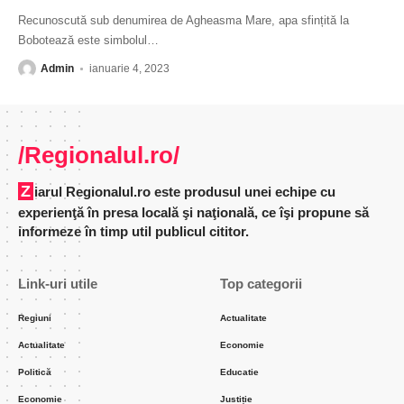
Recunoscută sub denumirea de Agheasma Mare, apa sfințită la
Bobotează este simbolul
…
Admin
ianuarie 4, 2023
/Regionalul.ro/
Ziarul Regionalul.ro este produsul unei echipe cu
experienţă în presa locală şi naţională, ce îşi propune să
informeze în timp util publicul cititor.
Link-uri utile
Top categorii
Regiuni
Actualitate
Actualitate
Economie
Politică
Educatie
Economie
Justiție