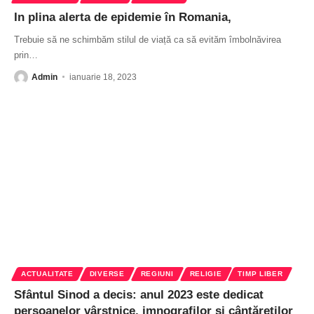
In plina alerta de epidemie în Romania,
Trebuie să ne schimbăm stilul de viață ca să evităm îmbolnăvirea
prin
…
Admin
ianuarie 18, 2023
ACTUALITATE
DIVERSE
REGIUNI
RELIGIE
TIMP LIBER
Sfântul Sinod a decis: anul 2023 este dedicat
persoanelor vârstnice, imnografilor și cântăreților