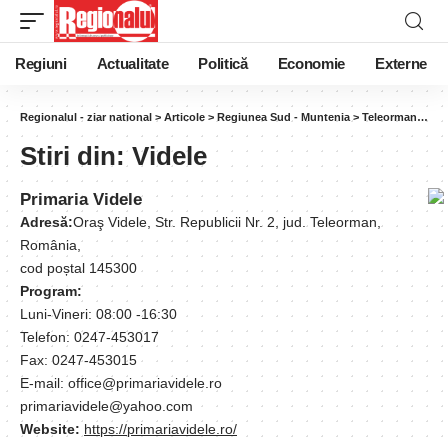
Regiuni
Actualitate
Politică
Economie
Externe
Regionalul - ziar national
>
Articole
>
Regiunea Sud - Muntenia
>
Teleorman
>
Vid
Stiri din:
Videle
Primaria Videle
Adresă:
Oraş Videle, Str. Republicii Nr. 2, jud. Teleorman,
România,
cod poștal 145300
Program:
Luni-Vineri: 08:00 -16:30
Telefon: 0247-453017
Fax: 0247-453015
E-mail: office@primariavidele.ro
primariavidele@yahoo.com
Website:
https://primariavidele.ro/