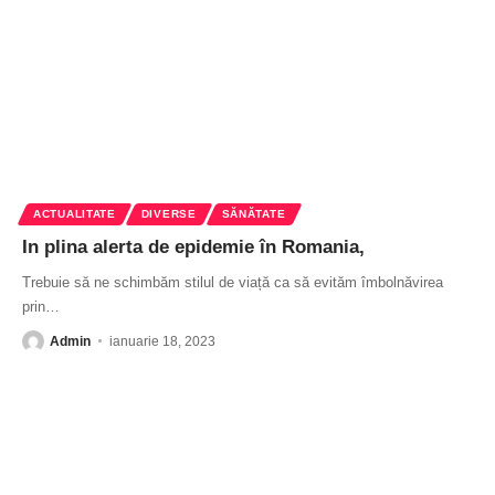
ACTUALITATE
DIVERSE
SĂNĂTATE
In plina alerta de epidemie în Romania,
Trebuie să ne schimbăm stilul de viață ca să evităm îmbolnăvirea
prin
…
Admin
ianuarie 18, 2023