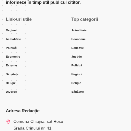
informeze în timp util publicul cititor.
Link-uri utile
Top categorii
Regiuni
Actualitate
Actualitate
Economie
Politică
Educatie
Economie
Justiție
Externe
Politică
Sănătate
Regiuni
Religie
Religie
Diverse
Sănătate
Adresa Redacție
Comuna Chiajna, sat Rosu
Srada Crinului nr. 41