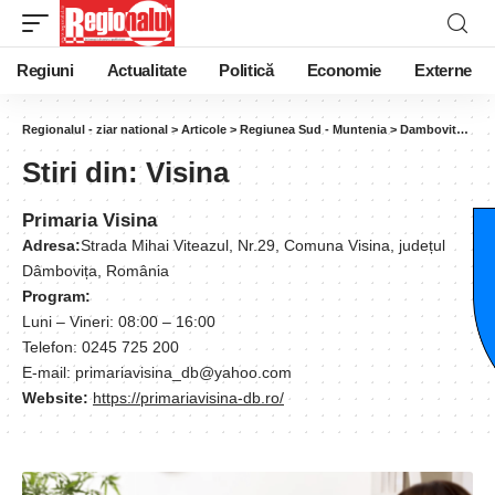
Regiuni
Actualitate
Politică
Economie
Externe
Regionalul - ziar national
>
Articole
>
Regiunea Sud - Muntenia
>
Dambovita
>
Vis
Stiri din:
Visina
Primaria Visina
Adresa:
Strada Mihai Viteazul, Nr.29, Comuna Visina, județul
Dâmbovița, România
Program:
Luni – Vineri: 08:00 – 16:00
Telefon: 0245 725 200
E-mail: primariavisina_db@yahoo.com
Website:
https://primariavisina-db.ro/