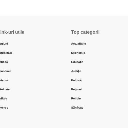
ink-uri utile
Top categorii
egiuni
Actualitate
ctualitate
Economie
olitică
Educatie
conomie
Justiție
xterne
Politică
ănătate
Regiuni
eligie
Religie
iverse
Sănătate