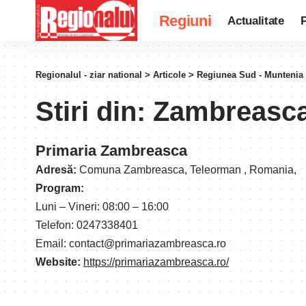
Regiuni
Actualitate
P
Regionalul - ziar national
>
Articole
>
Regiunea Sud - Muntenia
Stiri din:
Zambreasc
Primaria Zambreasca
Adresă:
Comuna Zambreasca, Teleorman , Romania,
Program:
Luni – Vineri: 08:00 – 16:00
Telefon: 0247338401
Email: contact@primariazambreasca.ro
Website:
https://primariazambreasca.ro/