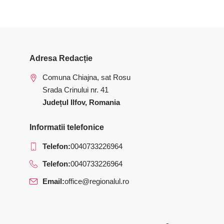
Adresa Redacție
Comuna Chiajna, sat Rosu
Srada Crinului nr. 41
Județul Ilfov, Romania
Informatii telefonice
Telefon:
0040733226964
Telefon:
0040733226964
Email:
office@regionalul.ro