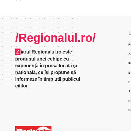
L
/Regionalul.ro/
R
Z
iarul Regionalul.ro este
A
produsul unei echipe cu
P
experienţă în presa locală şi
naţională, ce îşi propune să
E
informeze în timp util publicul
E
cititor.
S
R
D