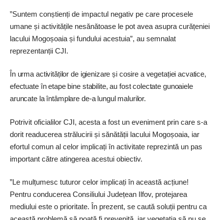
”Suntem conștienți de impactul negativ pe care procesele
umane și activitățile nesănătoase le pot avea asupra curățeniei
lacului Mogoșoaia și fundului acestuia”, au semnalat
reprezentanții CJI.
În urma activităților de igienizare și cosire a vegetației acvatice,
efectuate în etape bine stabilite, au fost colectate gunoaiele
aruncate la întâmplare de-a lungul malurilor.
Potrivit oficialilor CJI, acesta a fost un eveniment prin care s-a
dorit readucerea strălucirii și sănătății lacului Mogoșoaia, iar
efortul comun al celor implicați în activitate reprezintă un pas
important către atingerea acestui obiectiv.
”Le mulțumesc tuturor celor implicați în această acțiune!
Pentru conducerea Consiliului Județean Ilfov, protejarea
mediului este o prioritate. În prezent, se caută soluții pentru ca
această problemă să poată fi prevenită, iar vegetația să nu se