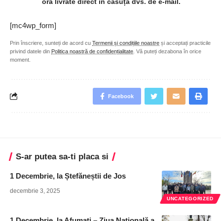
oră livrate direct în căsuța dvs. de e-mail.
[mc4wp_form]
Prin înscriere, sunteți de acord cu
Termenii și condițiile noastre
și acceptați practicile
privind datele din
Politica noastră de confidențialitate
. Vă puteți dezabona în orice
moment.
Facebook
S-ar putea sa-ti placa si
1 Decembrie, la Ștefăneștii de Jos
decembrie 3, 2025
UNCATEGORIZED
1 Decembrie, la Afumați – Ziua Națională a