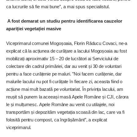
ca lucrurile să fie mai bune”, a mai spus specialistul.
A fost demarat un studiu pentru identificarea cauzelor
apariției vegetației masive
Viceprimarul comunei Mogoșoaia, Florin Răducu Covaci, ne-a
explicat că la acțiunea de curățare a lacului Mogoșoaia au fost
mobilizați aproximativ 15 – 20 de lucrători ai Serviciului de
colectare din cadrul primăriei, dar au venit și 30 de voluntari
pentru a face curățenie pe maluri. ”Noi facem curățenie, dar
malurile lacului nu pot fi curățate în fiecare zi, aceasta fiind o
acțiune mai mult bazată pe voluntariat. În privința lacului, am
reușit să punem la aceeași masă Apele Române și CJI, cărora
le și mulțumesc. Apele Române au venit cu utilajele, noi
transportăm și depozităm vegetația scoasă din lac, care va fi
folosită pentru compost, ca îngrășământ”, a explicat
viceprimarul.