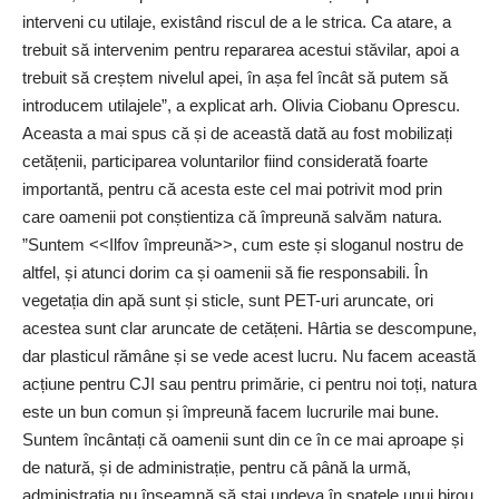
interveni cu utilaje, existând riscul de a le strica. Ca atare, a
trebuit să intervenim pentru repararea acestui stăvilar, apoi a
trebuit să creștem nivelul apei, în așa fel încât să putem să
introducem utilajele”, a explicat arh. Olivia Ciobanu Oprescu.
Aceasta a mai spus că și de această dată au fost mobilizați
cetățenii, participarea voluntarilor fiind considerată foarte
importantă, pentru că acesta este cel mai potrivit mod prin
care oamenii pot conștientiza că împreună salvăm natura.
”Suntem <<Ilfov împreună>>, cum este și sloganul nostru de
altfel, și atunci dorim ca și oamenii să fie responsabili. În
vegetația din apă sunt și sticle, sunt PET-uri aruncate, ori
acestea sunt clar aruncate de cetățeni. Hârtia se descompune,
dar plasticul rămâne și se vede acest lucru. Nu facem această
acțiune pentru CJI sau pentru primărie, ci pentru noi toți, natura
este un bun comun și împreună facem lucrurile mai bune.
Suntem încântați că oamenii sunt din ce în ce mai aproape și
de natură, și de administrație, pentru că până la urmă,
administrația nu înseamnă să stai undeva în spatele unui birou