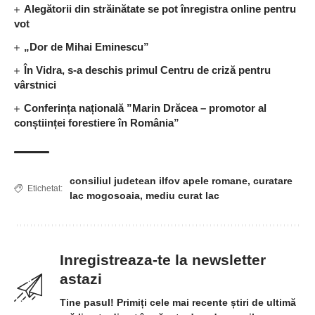
Alegătorii din străinătate se pot înregistra online pentru
vot
„Dor de Mihai Eminescu”
În Vidra, s-a deschis primul Centru de criză pentru
vârstnici
Conferința națională ”Marin Drăcea – promotor al
conștiinței forestiere în România”
consiliul judetean ilfov apele romane
,
curatare
Etichetat:
lac mogosoaia
,
mediu curat lac
Inregistreaza-te la newsletter
astazi
Tine pasul! Primiți cele mai recente știri de ultimă