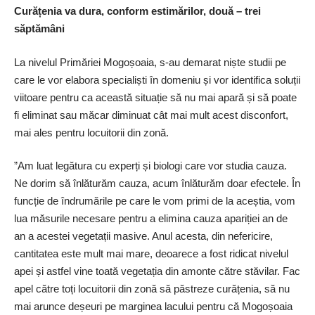
Curățenia va dura, conform estimărilor, două – trei
săptămâni
La nivelul Primăriei Mogoșoaia, s-au demarat niște studii pe
care le vor elabora specialiști în domeniu și vor identifica soluții
viitoare pentru ca această situație să nu mai apară și să poate
fi eliminat sau măcar diminuat cât mai mult acest disconfort,
mai ales pentru locuitorii din zonă.
”Am luat legătura cu experți și biologi care vor studia cauza.
Ne dorim să înlăturăm cauza, acum înlăturăm doar efectele. În
funcție de îndrumările pe care le vom primi de la aceștia, vom
lua măsurile necesare pentru a elimina cauza apariției an de
an a acestei vegetații masive. Anul acesta, din nefericire,
cantitatea este mult mai mare, deoarece a fost ridicat nivelul
apei și astfel vine toată vegetația din amonte către stăvilar. Fac
apel către toți locuitorii din zonă să păstreze curățenia, să nu
mai arunce deșeuri pe marginea lacului pentru că Mogoșoaia