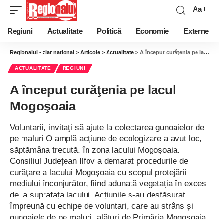
Aa
Regiuni
Actualitate
Politică
Economie
Externe
Regionalul - ziar national
>
Articole
>
Actualitate
>
A început curăţenia pe lacul Mogoşoaia
ACTUALITATE
REGIUNI
A început curăţenia pe lacul
Mogoşoaia
Voluntarii, invitaţi să ajute la colectarea gunoaielor de
pe maluri O amplă acţiune de ecologizare a avut loc,
săptămâna trecută, în zona lacului Mogoşoaia.
Consiliul Județean Ilfov a demarat procedurile de
curățare a lacului Mogoșoaia cu scopul protejării
mediului înconjurător, fiind adunată vegetația în exces
de la suprafața lacului. Acțiunile s-au desfășurat
împreună cu echipe de voluntari, care au strâns și
gunoaiele de pe maluri, alături de Primăria Mogoșoaia