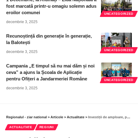
fost marcată printr-u omagiu solemn adus
eroilor comunei
UNCATEGORIZED
decembrie 3, 2025
Recunoștință din generație în generație,
la Balotești
UNCATEGORIZED
decembrie 3, 2025
Campania „E timpul să nu mai dăm și noi
ceva” a ajuns la Școala de Aplicație
pentru Ofițeri a Jandarmeriei Române
UNCATEGORIZED
decembrie 3, 2025
Regionalul - ziar national
>
Articole
>
Actualitate
>
Investiții de amploare, pentru Ștefăneștii de Jos
ACTUALITATE
REGIUNI