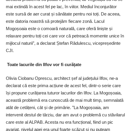
mai extindă în acest fel pe lac, în viitor. Mediul înconjurător
este sursă de aer curat și sănătate pentru noi toți. De aceea,
este datoria noastră să protejăm fiecare zonă. Lacul
Mogoșoaia este o comoară naturală, care oferă liniște și
relaxare pentru toți cei care vor că petreacă momente unice în
mijlocul naturii”, a declarat Ștefan Rădulescu, vicepreședinte
CJI.
Toate lacurile din Ilfov vor fi curățate
Olivia Ciobanu Opres­cu, architect șef al ju­dețului Ilfov, ne-a
declarat că este prima acțiune de acest fel, dintr-o serie care
își propune curățarea tuturor lacurilor din Ilfov. La Mogoșoaia,
această problemă era cunoscută de mai mult timp, semnalată
atât de cetățeni, cât și de primărie. ”La Mogoșoaia, am
intervenit destul de târziu, dar am avut o problemă cu stăvilarul
care este al ALPAB. Acesta nu era funcțional, fiind un pic
avariat, nivelul apei era unul foarte scăzut și nu puteam