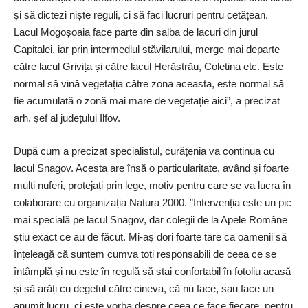
și să dictezi niște reguli, ci să faci lucruri pentru cetățean.
Lacul Mogoșoaia face parte din salba de lacuri din jurul
Capitalei, iar prin intermediul stăvilarului, merge mai departe
către lacul Grivița și către lacul Herăstrău, Coletina etc. Este
normal să vină vegetația către zona aceasta, este normal să
fie acumulată o zonă mai mare de vegetație aici”, a precizat
arh. șef al județului Ilfov.
După cum a precizat specialistul, curățenia va continua cu
lacul Snagov. Acesta are însă o particularitate, având și foarte
mulți nuferi, protejați prin lege, motiv pentru care se va lucra în
colaborare cu organizația ­Natura 2000. ”Intervenția este un pic
mai specială pe lacul Snagov, dar colegii de la Apele Române
știu exact ce au de făcut. Mi-aș dori foarte tare ca oamenii să
înțeleagă că suntem cumva toți responsabili de ­ceea ce se
întâmplă și nu este în regulă să stai confortabil în fotoliu acasă
și să arăți cu degetul către cineva, că nu face, sau face un
anumit lucru, ci este vorba despre ceea ce face fiecare, pentru