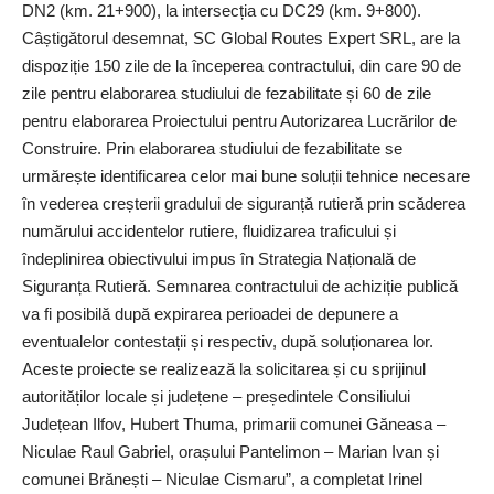
DN2 (km. 21+900), la intersecția cu DC29 (km. 9+800).
Câștigătorul desemnat, SC Global Routes Expert SRL, are la
dispoziție 150 zile de la începerea contractului, din care 90 de
zile pentru elaborarea studiului de fezabilitate și 60 de zile
pentru elaborarea Proiectului pentru Autorizarea Lucrărilor de
Construire. Prin elaborarea studiului de fezabilitate se
urmărește identificarea celor mai bune soluții tehnice necesare
în vederea creșterii gradului de siguranță rutieră prin scăderea
numărului accidentelor rutiere, fluidizarea traficului și
îndeplinirea obiectivului impus în Strategia Națională de
Siguranța Rutieră. Semnarea contractului de achiziție publică
va fi posibilă după expirarea perioadei de depunere a
eventualelor contestații și respectiv, după solu­ționarea lor.
Aceste proiecte se realizează la solicitarea și cu sprijinul
autorităților locale și județene – președintele Consiliului
Județean Ilfov, Hubert Thuma, primarii comunei Găneasa –
Niculae Raul Gabriel, orașului Pantelimon – Marian Ivan și
comunei Brănești – Niculae Cismaru”, a completat Irinel