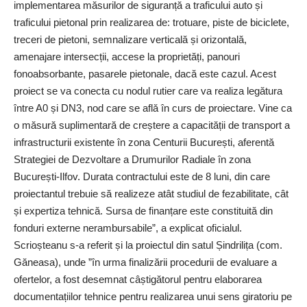
implementarea măsurilor de siguranță a traficului auto și
traficului pietonal prin realizarea de: trotuare, piste de biciclete,
treceri de pietoni, semnalizare verticală și orizontală,
amenajare intersecții, accese la proprietăți, panouri
fonoabsorbante, pasarele pietonale, dacă este cazul. Acest
proiect se va conecta cu nodul rutier care va realiza legătura
între A0 și DN3, nod care se află în curs de proiectare. Vine ca
o măsură suplimentară de creștere a capacității de transport a
infrastructurii existente în zona Centurii București, aferentă
Strategiei de Dezvoltare a Drumurilor Radiale în zona
București-Ilfov. Durata contractului este de 8 luni, din care
proiectantul trebuie să realizeze atât studiul de fezabilitate, cât
și expertiza tehnică. Sursa de finanțare este constituită din
fonduri externe nerambursabile”, a explicat oficialul.
Scrioșteanu s-a referit și la proiectul din satul Șindrilița (com.
Găneasa), unde ”în urma finalizării procedurii de evaluare a
ofertelor, a fost desemnat câștigătorul pentru elaborarea
documentațiilor tehnice pentru realizarea unui sens giratoriu pe