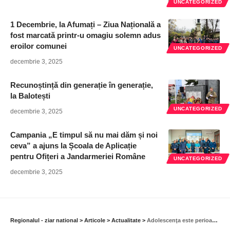
UNCATEGORIZED
1 Decembrie, la Afumați – Ziua Națională a
fost marcată printr-u omagiu solemn adus
eroilor comunei
UNCATEGORIZED
decembrie 3, 2025
Recunoștință din generație în generație,
la Balotești
UNCATEGORIZED
decembrie 3, 2025
Campania „E timpul să nu mai dăm și noi
ceva” a ajuns la Școala de Aplicație
pentru Ofițeri a Jandarmeriei Române
UNCATEGORIZED
decembrie 3, 2025
Regionalul - ziar national
>
Articole
>
Actualitate
>
Adolescenţa este perioada cu vulnerabilitate pentru iniţierea consumului de droguri