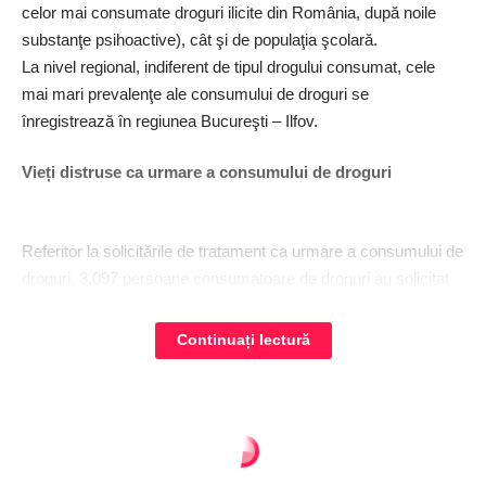
celor mai consumate droguri ilicite din România, după noile
substanţe psihoactive), cât şi de populaţia şcolară.
La nivel regional, indiferent de tipul drogului consumat, cele
mai mari prevalenţe ale consumului de droguri se
înregistrează în regiunea Bucureşti – Ilfov.
Vieți distruse ca urmare a consumului de droguri
Referitor la solicitările de tratament ca urmare a consumului de
droguri, 3.097 persoane consumatoare de droguri au solicitat
asistenţă, în principal pentru consum de canabis, opioide şi noi
substanţe psihoactive. Din păcate, au fost înregistrate 30
Continuați lectură
decese asociate consumului de droguri, dintre care 25 decese
prin supradoză. Vârsta medie de deces rămâne în continuare
peste 30 de ani.
În privinţa urgenţelor medicale determinate de consumul de
Regionalul - ziar national
>
Articole
>
Actualitate
>
MADR alocă bani pentru achiziția de lapte, fructe și legume pentru școli
droguri, au fost înregistrate 1.742 cazuri de urgenţe medicale,
ACTUALITATE
AGRICULTURĂ
EDUCATIE