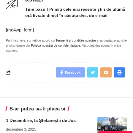
Tine pasul! Primiți cele mai recente știri de ultimă
oră livrate direct în căsuța dvs. de e-mail.
[mc4wp_form]
Prin înscriere, sunteți de acord cu
Termenii și condițiile noastre
și acceptați practicile
privind datele din
Politica noastră de confidențialitate
. Vă puteți dezabona în orice
moment.
Facebook
S-ar putea sa-ti placa si
1 Decembrie, la Ștefăneștii de Jos
decembrie 3, 2025