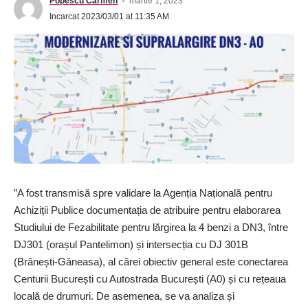
Popescu Carmen
martie 1, 2023
Incarcat 2023/03/01 at 11:35 AM
”A fost transmisă spre validare la Agenția Națională pentru
Achiziții Publice documentația de atribuire pentru elaborarea
Studiului de Fezabilitate pentru lărgirea la 4 benzi a DN3, între
DJ301 (orașul Pantelimon) și intersecția cu DJ 301B
(Brănești-Găneasa), al cărei obiectiv general este conectarea
Centurii București cu Autostrada București (A0) și cu rețeaua
locală de drumuri. De asemenea, se va analiza și