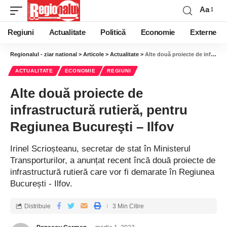
Aa
Regiuni
Actualitate
Politică
Economie
Externe
Regionalul - ziar national
>
Articole
>
Actualitate
>
Alte două proiecte de infrastructură rutieră, pentru Regiunea Bucureşti – Ilfov
ACTUALITATE
ECONOMIE
REGIUNI
Alte două proiecte de
infrastructură rutieră, pentru
Regiunea Bucureşti – Ilfov
Irinel Scrioșteanu, secretar de stat în Ministerul
Transporturilor, a anunțat recent încă două proiecte de
infrastructură rutieră care vor fi demarate în Regiunea
București - Ilfov.
Distribuie
3 Min Citire