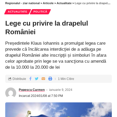
Regionalul - ziar national
>
Articole
>
Actualitate
>
Lege cu privire la drapelul României
ACTUALITATE
POLITICĂ
Lege cu privire la drapelul
României
Președintele Klaus Iohannis a promulgat legea care
prevede că încălcarea interdicţiei de a adăuga pe
drapelul României alte inscripţii și simboluri în afara
celor aprobate prin lege se va sancţiona cu amendă
de la 10.000 la 20.000 de lei
Distribuie
1 Min Citire
Popescu Carmen
ianuarie 9, 2024
Incarcat 2024/01/08 at 7:50 PM