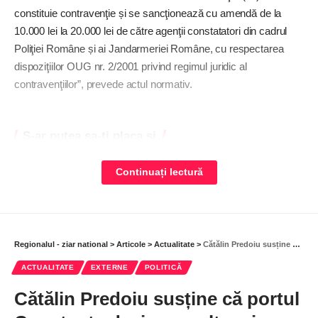
constituie contravenţie și se sancţionează cu amendă de la
10.000 lei la 20.000 lei de către agenţii constatatori din cadrul
Poliţiei Române și ai Jandarmeriei Române, cu respectarea
dispoziţiilor OUG nr. 2/2001 privind regimul juridic al
contravenţiilor”, prevede actul normativ.
S-ar putea sa-ti placa si
Ziua Culturii Naționale, sărbătorită cu implicare și
Continuați lectură
creativitate. Simpozionul „Mihai Eminescu – Poezie,
Filosofie și Moștenire Culturală”, la Liceul „Doamna
Chiajna”
Alegătorii din străinătate se pot înregistra online pentru
Regionalul - ziar national
>
Articole
>
Actualitate
>
Cătălin Predoiu susține că portul Constanța devine „mult mai atractiv” odată cu intrarea României în spațiul maritim Schengen
vot
ACTUALITATE
EXTERNE
POLITICĂ
„Dor de Mihai Eminescu”
Cătălin Predoiu susține că portul
În Vidra, s-a deschis primul Centru de criză pentru
vârstnici