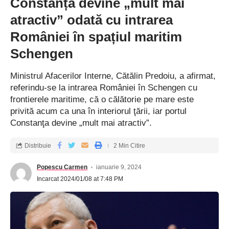
Constanța devine „mult mai
Conferința națională ”Marin Drăcea – promotor al
atractiv” odată cu intrarea
conștiinței forestiere în România”
României în spațiul maritim
Schengen
lege drapel promulgare
,
lege drapel sancțiuni
,
Etichetat:
Ministrul Afacerilor Interne, Cătălin Predoiu, a afirmat,
promulgare lege președinte
referindu-se la intrarea României în Schengen cu
frontierele maritime, că o călătorie pe mare este
privită acum ca una în interiorul ţării, iar portul
Inregistreaza-te la newsletter
Constanţa devine „mult mai atractiv”.
astazi
Distribuie
2 Min Citire
Tine pasul! Primiți cele mai recente știri de ultimă
oră livrate direct în căsuța dvs. de e-mail.
Popescu Carmen
ianuarie 9, 2024
Incarcat 2024/01/08 at 7:48 PM
[mc4wp_form]
Prin înscriere, sunteți de acord cu
Termenii și condițiile noastre
și acceptați practicile
privind datele din
Politica noastră de confidențialitate
. Vă puteți dezabona în orice
moment.