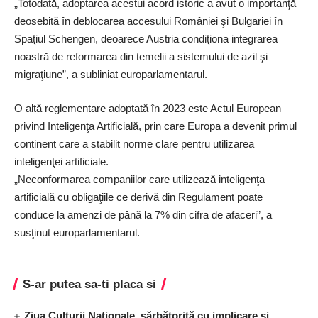
„Totodată, adoptarea acestui acord istoric a avut o importanţă
deosebită în deblocarea accesului României şi Bulgariei în
Spaţiul Schengen, deoarece Austria condiţiona integrarea
noastră de reformarea din temelii a sistemului de azil şi
migraţiune”, a subliniat europarlamentarul.
O altă reglementare adoptată în 2023 este Actul European
privind Inteligenţa Artificială, prin care Europa a devenit primul
continent care a stabilit norme clare pentru utilizarea
inteligenţei artificiale.
„Neconformarea companiilor care utilizează inteligenţa
artificială cu obligaţiile ce derivă din Regulament poate
conduce la amenzi de până la 7% din cifra de afaceri”, a
susţinut europarlamentarul.
S-ar putea sa-ti placa si
Ziua Culturii Naționale, sărbătorită cu implicare și