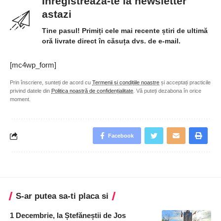
Inregistreaza-te la newsletter
astazi
Tine pasul! Primiți cele mai recente știri de ultimă
oră livrate direct în căsuța dvs. de e-mail.
[mc4wp_form]
Prin înscriere, sunteți de acord cu
Termenii și condițiile noastre
și acceptați practicile
privind datele din
Politica noastră de confidențialitate
. Vă puteți dezabona în orice
moment.
Facebook
S-ar putea sa-ti placa si
1 Decembrie, la Ștefăneștii de Jos