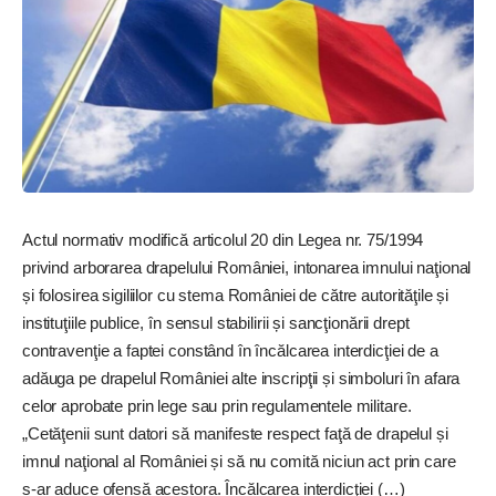
Actul normativ modifică articolul 20 din Legea nr. 75/1994
privind arborarea drapelului României, intonarea imnului naţional
și folosirea sigiliilor cu stema României de către autorităţile și
instituţiile publice, în sensul stabilirii și sancţionării drept
contravenţie a faptei constând în încălcarea interdicţiei de a
adăuga pe drapelul României alte inscripţii și simboluri în afara
celor aprobate prin lege sau prin regulamentele militare.
„Cetăţenii sunt datori să manifeste respect faţă de drapelul și
imnul naţional al României și să nu comită niciun act prin care
s-ar aduce ofensă acestora. Încălcarea interdicţiei (…)