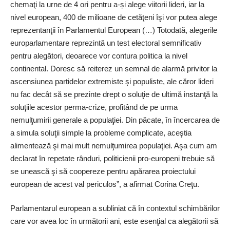
chemaţi la urne de 4 ori pentru a-și alege viitorii lideri, iar la
nivel european, 400 de milioane de cetăţeni îşi vor putea alege
reprezentanţii în Parlamentul European (…) Totodată, alegerile
europarlamentare reprezintă un test electoral semnificativ
pentru alegători, deoarece vor contura politica la nivel
continental. Doresc să reiterez un semnal de alarmă privitor la
ascensiunea partidelor extremiste şi populiste, ale căror lideri
nu fac decât să se prezinte drept o soluţie de ultimă instanţă la
soluţiile acestor perma-crize, profitând de pe urma
nemulţumirii generale a populaţiei. Din păcate, în încercarea de
a simula soluţii simple la probleme complicate, aceştia
alimentează şi mai mult nemulţumirea populaţiei. Aşa cum am
declarat în repetate rânduri, politicienii pro-europeni trebuie să
se unească şi să coopereze pentru apărarea proiectului
european de acest val periculos”, a afirmat Corina Creţu.
Parlamentarul european a subliniat că în contextul schimbărilor
care vor avea loc în următorii ani, este esenţial ca alegătorii să