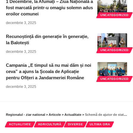
1 Decembrie, la Afumați – Ziua Națională a
fost marcată printr-u omagiu solemn adus
eroilor comunei
UNCATEGORIZED
decembrie 3, 2025
Recunoștință din generație în generație,
la Balotești
UNCATEGORIZED
decembrie 3, 2025
Campania „E timpul să nu mai dăm și noi
ceva” a ajuns la Școala de Aplicație
pentru Ofițeri a Jandarmeriei Române
UNCATEGORIZED
decembrie 3, 2025
Regionalul - ziar national
>
Articole
>
Actualitate
>
Schemă de ajutor de stat pentru crescătorii din sectoarele suin și avicol
ACTUALITATE
AGRICULTURĂ
DIVERSE
ULTIMA ORA