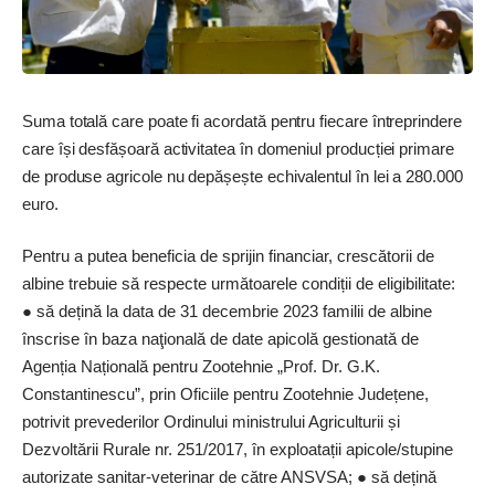
Suma totală care poate fi acordată pentru ­fiecare întreprindere
care își desfășoară activitatea în domeniul producției primare
de produse agricole nu depășește echivalentul în lei a 280.000
euro.
Pentru a putea beneficia de sprijin financiar, crescătorii de
albine trebuie să respecte următoarele condiții de eligibilitate:
● să dețină la data de 31 decembrie 2023 familii de albine
înscrise în baza naţională de date apicolă gestionată de
Agenția Națională pentru Zootehnie „Prof. Dr. G.K.
Constantinescu”, prin Oficiile pentru Zootehnie Județene,
potrivit prevederilor Ordinului ministrului Agriculturii și
Dezvoltării Rurale nr. 251/2017, în exploatații apicole/stupine
autorizate sanitar-veterinar de către ANSVSA; ● să dețină