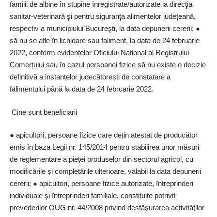
familii de albine în stupine înregistrate/autorizate la direcţia
sanitar-veterinară şi pentru siguranţa alimentelor judeţeană,
respectiv a municipiului Bucureşti, la data depunerii cererii; ●
să nu se afle în lichidare sau faliment, la data de 24 februarie
2022, conform evidențelor Oficiului Național al Registrului
Comerțului sau în cazul persoanei fizice să nu existe o decizie
definitivă a instanțelor judecătorești de constatare a
falimentului până la data de 24 februarie 2022.
Cine sunt beneficiarii
● apicultori, persoane fizice care dețin atestat de producător
emis în baza Legii nr. 145/2014 pentru stabilirea unor măsuri
de reglementare a pieței produselor din sectorul agricol, cu
modificările și completările ulterioare, valabil la data depunerii
cererii; ● apicultori, persoane fizice autorizate, întreprinderi
individuale şi întreprinderi familiale, constituite potrivit
prevederilor OUG nr. 44/2008 privind desfăşurarea activităţilor