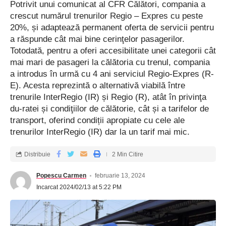
august 2023.
Potrivit unui comunicat al CFR Călători, compania a
crescut numărul trenurilor Regio – Expres cu peste
Ajutor de stat și pentru sectorul bovinelor și bubalinelor
20%, și adaptează permanent oferta de servicii pentru
a răspunde cât mai bine cerinţelor pasagerilor.
Potenţialii beneficiari ai schemei de ajutor de stat pentru
Totodată, pentru a oferi accesibilitate unei categorii cât
mai mari de pasageri la călătoria cu trenul, compania
susţinerea activităţii crescătorilor din sectorul bovinelor de
a introdus în urmă cu 4 ani serviciul Regio-Expres (R-
carne şi al bubalinelor pot depune cereri până la 21 martie
E). Acesta reprezintă o alternativă viabilă între
2024, în contextul crizei provocate de agresiunea Rusiei
trenurile InterRegio (IR) și Regio (R), atât în privinţa
împotriva Ucrainei.
du-ratei și condiţiilor de călătorie, cât și a tarifelor de
transport, oferind condiții apropiate cu cele ale
Potrivit sursei citate, valoarea totală maximă a schemei de
trenurilor InterRegio (IR) dar la un tarif mai mic.
ajutor de stat este de 79,427 milioane lei, echivalentul sumei
de 16,1 milioane euro, care se asigură de la bugetul de stat
Distribuie
2 Min Citire
prin bugetul MADR pe anul 2024.
Cuantumul ajutorului de stat care se acordă beneficiarilor este
Popescu Carmen
februarie 13, 2024
de 100 euro/cap bovină de carne, respectiv bubalină. Cererile
Incarcat 2024/02/13 at 5:22 PM
de solicitare a ajutorului de stat şi documentele justificative se
depun/transmit la Centrele judeţene/locale ale APIA, respectiv
al Municipiului Bucureşti, însoţite şi de declaraţia pe propria