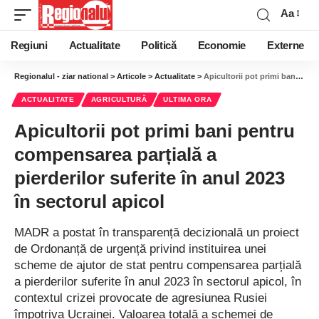
Aa
Regiuni
Actualitate
Politică
Economie
Externe
Regionalul - ziar national
>
Articole
>
Actualitate
>
Apicultorii pot primi bani pentru compensarea parțială a pierderilor suferite în anul 2023 în sectorul apicol
ACTUALITATE
AGRICULTURĂ
ULTIMA ORA
Apicultorii pot primi bani pentru
compensarea parțială a
pierderilor suferite în anul 2023
în sectorul apicol
MADR a postat în transparență decizională un proiect
de Ordonanță de urgență privind instituirea unei
scheme de ajutor de stat pentru compensarea parțială
a pierderilor suferite în anul 2023 în sectorul apicol, în
contextul crizei provocate de agresiunea Rusiei
împotriva Ucrainei. Valoarea totală a schemei de