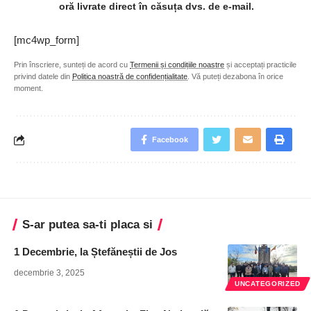
oră livrate direct în căsuța dvs. de e-mail.
[mc4wp_form]
Prin înscriere, sunteți de acord cu
Termenii și condițiile noastre
și acceptați practicile
privind datele din
Politica noastră de confidențialitate
. Vă puteți dezabona în orice
moment.
Facebook
S-ar putea sa-ti placa si
1 Decembrie, la Ștefăneștii de Jos
decembrie 3, 2025
UNCATEGORIZED