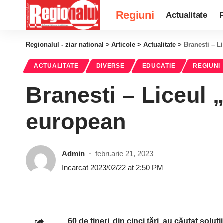
Regiuni
Actualitate
P
Regionalul - ziar national
>
Articole
>
Actualitate
>
Branesti – L
ACTUALITATE
DIVERSE
EDUCATIE
REGIUNI
Branesti – Liceul 
european
Admin
februarie 21, 2023
Incarcat 2023/02/22 at 2:50 PM
60 de tineri, din cinci țări, au căutat soluț