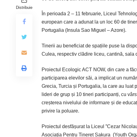
Distribuie
În perioada 2 – 11 februarie, Liceul Tehnolog
european care a adunat la un loc 60 de tineri
Portugalia (Insula Sao Miguel – Azore).
Tinerii au beneficiat de spațiile puse la dispo
Culea, respectiv clădire liceu, cantină, sala d
Proiectul Ecologic ACT NOW, din care a făcut
participarea elevilor săi, a implicat un numă
Grecia, Turcia și Portugalia, la care au luat p
lideri de grup și 10 tineri participanți, cu vâ
creșterea nivelului de informare și de educaț
privire la poluare.
Proiectul desfășurat la Liceul ”Cezar Nicolau
Asociația Pentru Tineret Sakura
(Youth Org