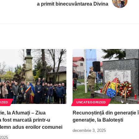
a primit binecuvântarea Divina
IZED
UNCATEGORIZED
e, la Afumați – Ziua
Recunoștință din generație 
 fost marcată printr-u
generație, la Balotești
lemn adus eroilor comunei
decembrie 3, 2025
 2025