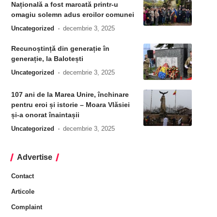
Națională a fost marcată printr-u
omagiu solemn adus eroilor comunei
Uncategorized
decembrie 3, 2025
Recunoștință din generație în
generație, la Balotești
Uncategorized
decembrie 3, 2025
107 ani de la Marea Unire, închinare
pentru eroi și istorie – Moara Vlăsiei
și-a onorat înaintașii
Uncategorized
decembrie 3, 2025
Advertise
Contact
Articole
Complaint