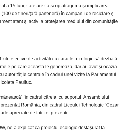
 a 15 luni, care are ca scop atragerea și implicarea
 (100 de tineri/țară parteneră) în campanii de reciclare și
ment atent și activ la protejarea mediului din comunitățile
ă
 zile efective de activități cu caracter ecologic să dezbată,
emele pe care aceasta le generează, dar au avut și ocazia
cu autoritățile centrale în cadrul unei vizite la Parlamentul
Nicoleta Pauliuc.
omânească”, în cadrul căreia, cu suportul
Ansamblului
 reprezentat România, din cadrul Liceului Tehnologic ”Cezar
arte apreciate de toți cei prezenți.
, ne-a explicat că proiectul ecologic desfășurat la