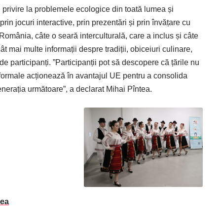
u privire la problemele ecologice din toată lumea și
in jocuri interactive, prin prezentări și prin învățare cu
 România, câte o seară interculturală, care a inclus și câte
ât mai multe informații despre tradiții, obiceiuri culinare,
e participanți. ”Participanții pot să descopere că țările nu
non-formale acționează în avantajul UE pentru a consolida
i generația următoare”, a declarat Mihai Pîntea.
cea