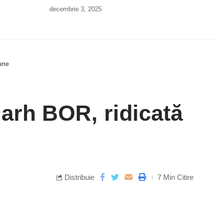
decembrie 3, 2025
ane
riarh BOR, ridicată
Distribuie
7 Min Citire