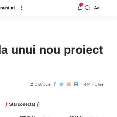
nunțuri
Aa
da unui nou proiect
Distribuie
4 Min Citire
Stai conectat