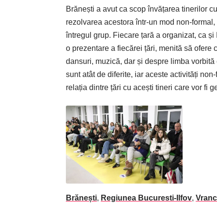
Brănești a avut ca scop învățarea tinerilor c
rezolvarea acestora într-un mod non-formal, pr
întregul grup. Fiecare țară a organizat, ca și
o prezentare a fiecărei țări, menită să ofere c
dansuri, muzică, dar și despre limba vorbită d
sunt atât de diferite, iar aceste activități 
relația dintre țări cu acești tineri care vor f
Brănești
,
Regiunea Bucuresti-Ilfov
,
Vran