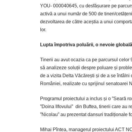
YOU- 000040645, cu desfășurare pe parcursul
activă a unui număr de 500 de tineri/cetățeni
dezvoltarea de către aceștia a unui comporta
lor.
Lupta împotriva poluării, o nevoie global
Tinerii au avut ocazia ca pe parcursul celor 9
să analizeze soluții despre poluare și probl
de a vizita Delta Văcărești și de a se întâlni 
României, realizate cu sprijinul senatoarei 
Programul proiectului a inclus și o ”Seară r
”Doina Ilfovului”
din Buftea, tinerii care au
”Nicolau” au prezentat dansuri tradiționale fo
Mihai Pîntea, managerul proiectului ACT NOW