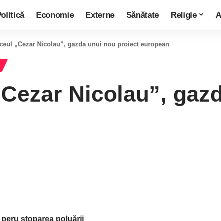
olitică
Economie
Externe
Sănătate
Religie
A
iceul „Cezar Nicolau”, gazda unui nou proiect european
„Cezar Nicolau”, gaz
ii peru stoparea poluării