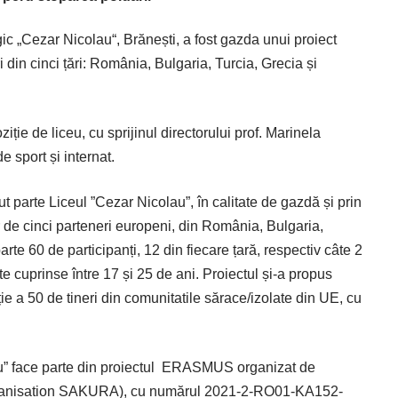
ic „Cezar Nicolau“, Brănești, a fost gazda unui proiect
 din cinci țări: România, Bulgaria, Turcia, Grecia și
ziție de liceu, cu sprijinul directorului prof. Marinela
e sport și internat.
 parte Liceul ”Cezar Nicolau”, în calitate de gazdă și prin
r de cinci parteneri europeni, din România, Bulgaria,
arte 60 de participanți, 12 din fiecare țară, respectiv câte 2
rste cuprinse între 17 și 25 de ani. Proiectul și-a propus
ie a 50 de tineri din comunitatile sărace/izolate din UE, cu
” face parte din proiectul
ERASMUS organizat de
anisation SAKURA), cu numărul 2021-2-RO01-KA152-