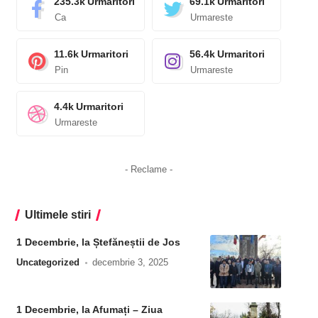
235.3k
Urmaritori
69.1k
Urmaritori
Ca
Urmareste
11.6k
Urmaritori
56.4k
Urmaritori
Pin
Urmareste
4.4k
Urmaritori
Urmareste
- Reclame -
Ultimele stiri
1 Decembrie, la Ștefăneștii de Jos
Uncategorized
decembrie 3, 2025
1 Decembrie, la Afumați – Ziua