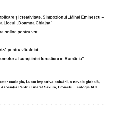
implicare și creativitate. Simpozionul „Mihai Eminescu –
, la Liceul „Doamna Chiajna”
tra online pentru vot
riză pentru vârstnici
omotor al conștiinței forestiere în România”
racter ecologic
,
Lupta împotriva poluării
,
o nevoie globală
,
Asociația Pentru Tineret Sakura
,
Proiectul Ecologic ACT