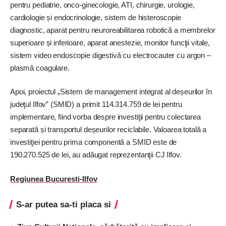
pentru pediatrie, onco-ginecologie, ATI, chirurgie, urologie,
cardiologie și endocrinologie, sistem de histeroscopie
diagnostic, aparat pentru neuroreabilitarea robotică a membrelor
superioare și inferioare, aparat anestezie, monitor funcţii vitale,
sistem video endoscopie digestivă cu electrocauter cu argon –
plasmă coagulare.
Apoi, proiectul „Sistem de management integrat al deșeurilor în
judeţul Ilfov” (SMID) a primit 114.314.759 de lei pentru
implementare, fiind vorba despre investiţii pentru colectarea
separată și transportul deșeurilor reciclabile. Valoarea totală a
investiţiei pentru prima componentă a SMID este de
190.270.525 de lei, au adăugat reprezentanţii CJ Ilfov.
Regiunea Bucuresti-Ilfov
S-ar putea sa-ti placa si