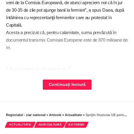
veni de la Comisia Europeană, de atunci apreciem noi că în jur
de 30-35 de zile pot ajunge banii la fermieri”, a spus Daea, după
întâlnirea cu reprezentanţii fermierilor care au protestat în
Capitală.
Acesta a precizat că, pentru calamitate, suma prevăzută în
documentul transmis Comisiei Europene este de 870 milioane de
lei.
S-ar putea sa-ti placa si
Ziua Culturii Naționale, sărbătorită cu implicare și
Continuați lectură
creativitate. Simpozionul „Mihai Eminescu – Poezie,
Filosofie și Moștenire Culturală”, la Liceul „Doamna
Chiajna”
Alegătorii din străinătate se pot înregistra online pentru
Regionalul - ziar national
>
Articole
>
Actualitate
>
Sprijin financiar UE pentru asigurarea recoltelor
vot
ACTUALITATE
AGRICULTURĂ
EXTERNE
„Dor de Mihai Eminescu”