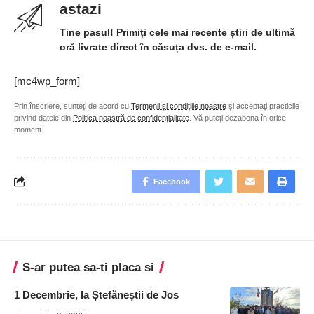
astazi
Tine pasul! Primiți cele mai recente știri de ultimă
oră livrate direct în căsuța dvs. de e-mail.
[mc4wp_form]
Prin înscriere, sunteți de acord cu
Termenii și condițiile noastre
și acceptați practicile
privind datele din
Politica noastră de confidențialitate
. Vă puteți dezabona în orice
moment.
Facebook
S-ar putea sa-ti placa si
1 Decembrie, la Ștefăneștii de Jos