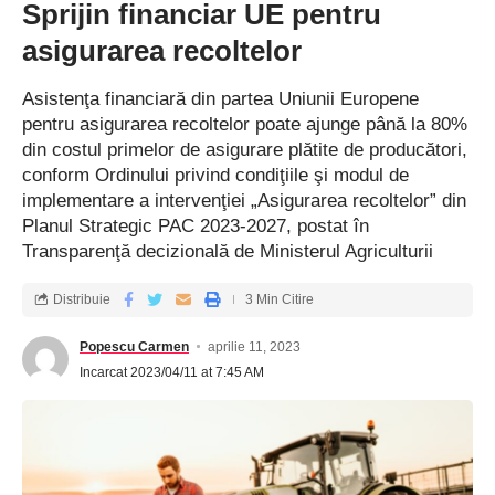
Sprijin financiar UE pentru
În Vidra, s-a deschis primul Centru de criză pentru
vârstnici
asigurarea recoltelor
Conferința națională ”Marin Drăcea – promotor al
conștiinței forestiere în România”
Asistenţa financiară din partea Uniunii Europene
pentru asigurarea recoltelor poate ajunge până la 80%
din costul primelor de asigurare plătite de producători,
conform Ordinului privind condiţiile şi modul de
Comisia Europeană ajutor secetă agricultură
Etichetat:
implementare a intervenţiei „Asigurarea recoltelor” din
Planul Strategic PAC 2023-2027, postat în
Transparenţă decizională de Ministerul Agriculturii
Inregistreaza-te la newsletter
Distribuie
3 Min Citire
astazi
Popescu Carmen
aprilie 11, 2023
Tine pasul! Primiți cele mai recente știri de ultimă
Incarcat 2023/04/11 at 7:45 AM
oră livrate direct în căsuța dvs. de e-mail.
[mc4wp_form]
Prin înscriere, sunteți de acord cu
Termenii și condițiile noastre
și acceptați practicile
privind datele din
Politica noastră de confidențialitate
. Vă puteți dezabona în orice