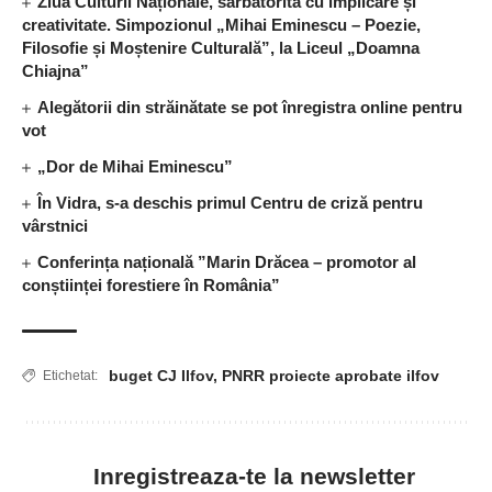
Ziua Culturii Naționale, sărbătorită cu implicare și
creativitate. Simpozionul „Mihai Eminescu – Poezie,
Filosofie și Moștenire Culturală”, la Liceul „Doamna
Chiajna”
Alegătorii din străinătate se pot înregistra online pentru
vot
„Dor de Mihai Eminescu”
În Vidra, s-a deschis primul Centru de criză pentru
vârstnici
Conferința națională ”Marin Drăcea – promotor al
conștiinței forestiere în România”
buget CJ Ilfov
,
PNRR proiecte aprobate ilfov
Etichetat:
Inregistreaza-te la newsletter