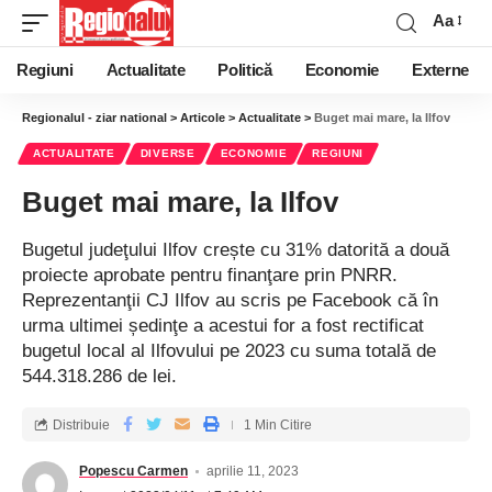
Aa
Regiuni
Actualitate
Politică
Economie
Externe
Regionalul - ziar national
>
Articole
>
Actualitate
>
Buget mai mare, la Ilfov
ACTUALITATE
DIVERSE
ECONOMIE
REGIUNI
Buget mai mare, la Ilfov
Bugetul judeţului Ilfov crește cu 31% datorită a două
proiecte aprobate pentru finanţare prin PNRR.
Reprezentanţii CJ Ilfov au scris pe Facebook că în
urma ultimei ședinţe a acestui for a fost rectificat
bugetul local al Ilfovului pe 2023 cu suma totală de
544.318.286 de lei.
Distribuie
1 Min Citire
Popescu Carmen
aprilie 11, 2023