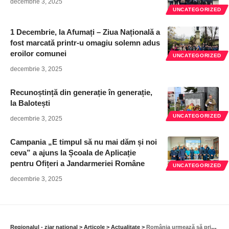
decembrie 3, 2025
UNCATEGORIZED
1 Decembrie, la Afumați – Ziua Națională a
fost marcată printr-u omagiu solemn adus
eroilor comunei
UNCATEGORIZED
decembrie 3, 2025
Recunoștință din generație în generație,
la Balotești
UNCATEGORIZED
decembrie 3, 2025
Campania „E timpul să nu mai dăm și noi
ceva” a ajuns la Școala de Aplicație
pentru Ofițeri a Jandarmeriei Române
UNCATEGORIZED
decembrie 3, 2025
Regionalul - ziar national
>
Articole
>
Actualitate
>
România urmează să primească o sumă de 870 de milioane de lei, pentru secetă