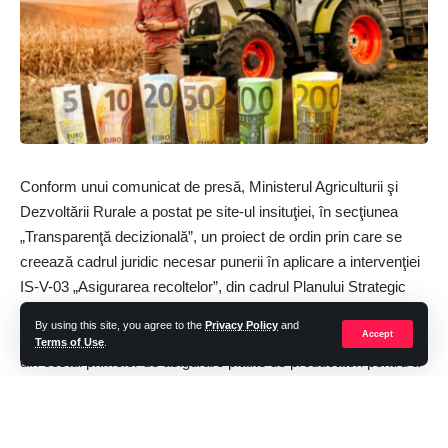
moment.
Facebook
Conform unui comunicat de presă, Ministerul Agriculturii şi
Dezvoltării Rurale a postat pe site-ul insituţiei, în secţiunea
„Transparenţă decizională”, un proiect de ordin prin care se
creează cadrul juridic necesar punerii în aplicare a intervenţiei
IS-V-03 „Asigurarea recoltelor”, din cadrul Planului Strategic
PAC 2023-2027, astfel: asistenţa financiară din partea Uniunii
By using this site, you agree to the
Privacy Policy
and
Europene pentru asigurarea recoltelor nu depăşeşte: a) 80%
Accept
Terms of Use
.
din costul primelor de asigurare plătite de producători pentru a
se asigura împotriva pierderilor cauzate de fenomene climatice
nefavorabile care pot fi asimilate unor dezastre naturale; b)
50% din costul primelor de asigurare plătite de producători