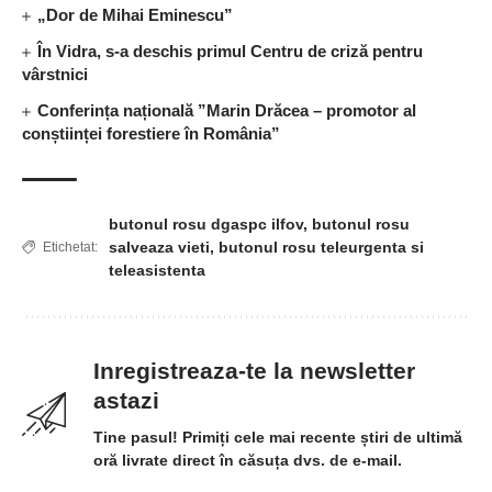
„Dor de Mihai Eminescu”
În Vidra, s-a deschis primul Centru de criză pentru
vârstnici
Conferința națională ”Marin Drăcea – promotor al
conștiinței forestiere în România”
butonul rosu dgaspc ilfov
,
butonul rosu
salveaza vieti
,
butonul rosu teleurgenta si
Etichetat:
teleasistenta
Inregistreaza-te la newsletter
astazi
Tine pasul! Primiți cele mai recente știri de ultimă
oră livrate direct în căsuța dvs. de e-mail.