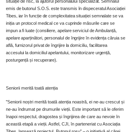
situație de risc, la ajutorul personalului specializat. Semnalul
emis de butonul S.O.S. este transmis în dispeceratul Asociației
Tibes, iar în funcție de complexitatea situației semnalate se va
iniția un protocol medical ce va cuprinde măsurile care se
impun a fi luate (consiliere, apelare serviciul de Ambulanță,
apelare aparținători, personalul de îngrijire în evidența căruia se
află, furnizorul privat de îngrijire la domiciliu, facilitarea
accesului la domiciliul apelantului, monitorizare urgență,
posturgență și recuperare).
Seniorii merită toată atenția
”Seniorii noștri merită toată atenția noastră, ei ne-au crescut și
­ne-au îndrumat pe drumurile vieții. Este important să le oferim
înapoi respectul, dragostea și îngrijirea de care au nevoie în
această etapă a vieții. Astfel, CJI, în parteneriat cu Asociația
Tibes, lansează proiectul „Butonul roșu” – o inițiativă al cărei