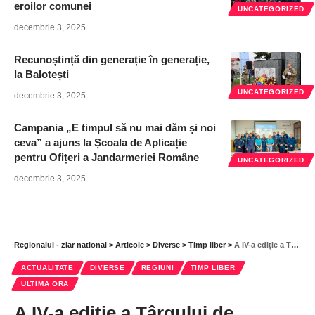
eroilor comunei
UNCATEGORIZED
decembrie 3, 2025
Recunoștință din generație în generație,
la Balotești
UNCATEGORIZED
decembrie 3, 2025
Campania „E timpul să nu mai dăm și noi
ceva” a ajuns la Școala de Aplicație
pentru Ofițeri a Jandarmeriei Române
UNCATEGORIZED
decembrie 3, 2025
Regionalul - ziar national
>
Articole
>
Diverse
>
Timp liber
>
A IV-a ediție a Târgului de mărțișoare, din orașul Pantelimon, un real succes
ACTUALITATE
DIVERSE
REGIUNI
TIMP LIBER
ULTIMA ORA
A IV-a ediție a Târgului de