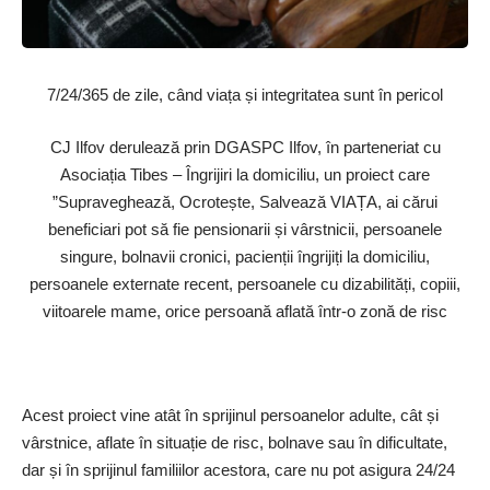
7/24/365 de zile, când viața și integritatea sunt în pericol
CJ Ilfov derulează prin DGASPC Ilfov, în parteneriat cu
Asociația Tibes – Îngrijiri la domiciliu, un proiect care
”Supraveghează, Ocrotește, Salvează VIAȚA, ai cărui
beneficiari pot să fie pensionarii și vârstnicii, persoanele
singure, bolnavii cronici, pacienții îngrijiți la domiciliu,
persoanele externate recent, persoanele cu dizabilități, copiii,
viitoarele mame, orice persoană aflată într-o zonă de risc
Acest proiect vine atât în sprijinul persoanelor adulte, cât și
vârstnice, aflate în situație de risc, bolnave sau în dificultate,
dar și în sprijinul familiilor acestora, care nu pot asigura 24/24