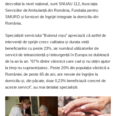
dezvoltat la nivel național, sunt SNUAU 112, Asociația
Serviciilor de Ambulanță din România, Fundația pentru
SMURD și furnizori de îngrijiri integrate la domiciliu din
România.
Specialiștii serviciului ”Butonul roșu” apreciază că astfel de
intervenții de sprijin cresc calitatea și durata vieții
beneficiarilor cu peste 23%, iar numărul utilizatorilor de
servicii de teleasistență și teleurgență în Europa se dublează
de la an la an. ”67% dintre vârsnicii care cad și nu obțin ajutor
la timp nu supraviețuiesc. Peste 20% din populația vârstică a
României, de peste 65 de ani, are nevoie de îngrijire la
domiciliu și, din păcate, doar 0,23% beneficiază concret de
aceste servicii”, au mai detaliat specialiștii.