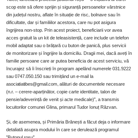
scop este să ofere sprijin și siguranță persoanelor vârstnice
din județul nostru, aflate în situație de risc, bolnave sau în
dificultate, dar și familiilor acestora, care nu pot asigura
îngrijirea non-stop. Prin acest proiect, beneficiarii vor avea
acces gratuit la un kit de teleasistență, care include un telefon
mobil adaptat sau o brățară cu buton de panică, plus servicii
de monitorizare și îngrijire la domiciliu. Dragii mei, dacă aveți în
familie persoane care ar putea beneficia de acest serviciu, vă
încurajez să îi înscrieți în program apelând numerele 031.9222
sau 0747.050.150 sau trimițând un e-mail la
asociatiatibes@gmail.com,
alături de documentele necesare
(n.r. – cerere-aparținător, copie carte identitate, talon de
pensie/adeverință de venit și acte medicale)”, a transmis
locuitorilor comunei Glina, primarul Tudor Ionuț Răzvan.
Și, de asemenea, și Primăria Brănești a făcut deja o informare
detaliată asupra modului în care se derulează programul
”Butonul roșu”.