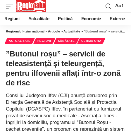
Aa
Regiuni
Actualitate
Politică
Economie
Externe
Regionalul - ziar national
>
Articole
>
Actualitate
>
”Butonul roșu” – servicii de teleasistență și teleurgență, pentru ilfovenii aflați într-o zonă de risc
ACTUALITATE
REGIUNI
SĂNĂTATE
ULTIMA ORA
”Butonul roșu” – servicii de
teleasistență și teleurgență,
pentru ilfovenii aflați într-o zonă
de risc
Consiliul Județean Ilfov (CJI) anunță derularea prin
Direcția Generală de Asistență Socială și Protecția
Copilului (DGASPC) Ilfov, în parteneriat cu furnizorul
privat de servicii socio-medicale - Asociația Tibes -
Îngrijiri la domiciliu, programului ”Butonul Roșu -
pachet prevenție”, un program ce reprezintă un sistem