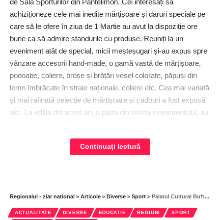
de Sala Sporturilor din Pantelimon. Cei interesați să
achiziționeze cele mai inedite mărțișoare și daruri speciale pe
care să le ofere în ziua de 1 Martie au avut la dispoziție ore
bune ca să admire standurile cu produse. Reuniți la un
eveniment atât de special, micii meșteșugari și-au expus spre
vânzare accesorii hand-made, o gamă vastă de mărțișoare,
podoabe, coliere, broșe și brățări vesel colorate, păpuși din
lemn îmbrăcate în straie naționale, coliere etc. Cea mai variată
și mai rafinată selecție de mărțișoare și cadouri a fost expusă
aici. La ediția din acest an, a patra din istoria evenimentului, au
fost scoase la vânzare și dulciuri, delicatese în forme inedite,
aranjamente florale, alte accesorii lucrate manual, obiecte de
Continuați lectură
artizanat. Nu au lipsit nici felicitările și cadourile cu mesaje de
dragoste pentru mama, sora, bunica etc.
”Cu prilejul zilei de 1 Martie, care simbolizează renașterea,
tuturor doamnelor și domnișoarelor din orașul Pantelimon le
Regionalul - ziar national
>
Articole
>
Diverse
>
Sport
>
Palatul Cultural Buftea, pe harta sportului minții
doresc un sincer și călduros la mulți ani, sănătate și o
ACTUALITATE
DIVERSE
EDUCATIE
REGIUNI
SPORT