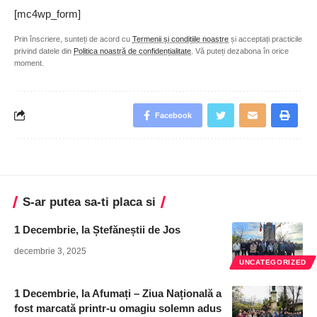
[mc4wp_form]
Prin înscriere, sunteți de acord cu
Termenii și condițiile noastre
și acceptați practicile
privind datele din
Politica noastră de confidențialitate
. Vă puteți dezabona în orice
moment.
Facebook
S-ar putea sa-ti placa si
1 Decembrie, la Ștefăneștii de Jos
decembrie 3, 2025
UNCATEGORIZED
1 Decembrie, la Afumați – Ziua Națională a
fost marcată printr-u omagiu solemn adus