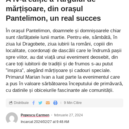
mărțișoare, din orașul
Pantelimon, un real succes
În orașul Pantelimon, doamnele și domnișoarele chiar
sunt răsfățatele lunii martie. Pentru ele, sâmbătă, în
ziua lui Dragobete, ziua iubirii la români, copiii din
localitate, coordonați de dascălii care le îndrumă pașii
spre viitor, au dat viață unui eveniment deosebit, din
care toți iubitorii de tradiții și de frumos s-au putut
”inspira”, alegând mărțișoare și cadouri speciale.
Primarul Marian Ivan a luat parte la evenimentul care
a pus în valoare sărbătoarea începutului de primăvară,
cu datinile și obiceiurile fascinante ale comunității.
Distribuie
9 Min Citire
Popescu Carmen
februarie 27, 2024
Incarcat 2024/02/27 at 9:48 AM