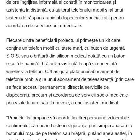
de ore îngrijirea informală și constă în monitorizarea și
asistența la distanță, cu ajutorul telefonului mobil și al unui
sistem de răspuns rapid al dispecerilor specializați, pentru
acordarea de servicii socio-medicale.
Fiecare dintre beneficiarii proiectului primește un kit care
conține un telefon mobil cu taste mari, cu buton de urgență
S.O.S. sau o brățară din silicon medical dotată cu un buton
roșu ”de panică”, brățară rezistentă la apă și conectată ­
wireless la telefon. CJI asigură plata unui abonament de
telefonie mobilă și a unui abonament de teleasistență (prin care
se face accesul permanent și direct la serviciile de
dispecerat), precum și acordarea de servicii socio-medicale
prin vizite lunare sau, la nevoie, a unui asistent medical.
”Proiectul își propune să acorde fiecărei persoane vulnerabile
sentimentul că oricând este în siguranță, prin simpla apăsare a
butonului roșu de pe telefon sau brățară, putând apela astfel, în