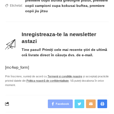
premiere copii buftea gheorghe pistol
,
premiere
copii campioni cupa kokusai buftea
,
premiere
Etichetat:
copii jiu jitsu
Inregistreaza-te la newsletter
astazi
Tine pasul! Primiți cele mai recente știri de ultimă
oră livrate direct în căsuța dvs. de e-mail.
[mc4wp_form]
Prin înscriere, sunteți de acord cu
Termenii și condițiile noastre
și acceptați practicile
privind datele din
Politica noastră de confidențialitate
. Vă puteți dezabona în orice
moment.
Facebook