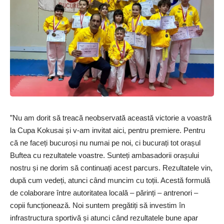
”Nu am dorit să treacă neobservată această victorie a voastră
la Cupa Kokusai și v-am invitat aici, pentru premiere. Pentru
că ne faceți bucuroși nu numai pe noi, ci bucurați tot orașul
Buftea cu rezultatele voastre. Sunteți ambasadorii orașului
nostru și ne dorim să continuați acest parcurs. Rezultatele vin,
după cum vedeți, atunci când muncim cu toții. Acestă formulă
de colaborare între autoritatea locală – părinți – antrenori –
copii funcționează. Noi suntem pregătiți să investim în
infrastructura sportivă și atunci când rezultatele bune apar