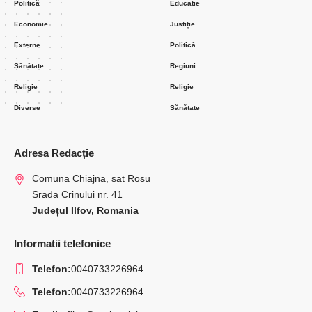
Inspectoratului Școlar Județean Ilfov, Centrului de
Prevenire, Evaluare și Consiliere Antidrog, DGASPC
Ilfov - Centrul de Intervenție în Regim de Urgență, ai
Centrului Județean de Resurse și Asistență
Educațională - discuțiile având ca punct principal al
Ordinii de zi - ”Gestionarea fenomenului de violență în
școli”.
Distribuie
5 Min Citire
Popescu Carmen
martie 26, 2024
Incarcat 2024/03/26 at 4:12 PM