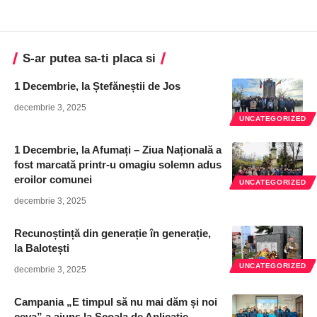
S-ar putea sa-ti placa si
1 Decembrie, la Ștefăneștii de Jos
decembrie 3, 2025
UNCATEGORIZED
1 Decembrie, la Afumați – Ziua Națională a
fost marcată printr-u omagiu solemn adus
eroilor comunei
UNCATEGORIZED
decembrie 3, 2025
Recunoștință din generație în generație,
la Balotești
UNCATEGORIZED
decembrie 3, 2025
Campania „E timpul să nu mai dăm și noi
ceva” a ajuns la Școala de Aplicație