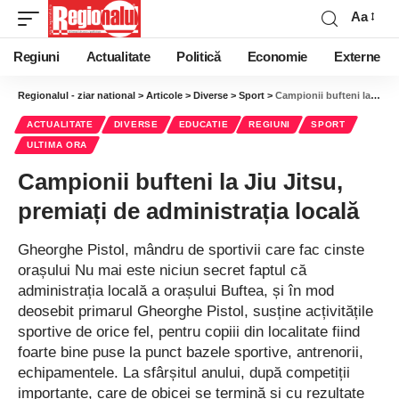
Aa
Regiuni
Actualitate
Politică
Economie
Externe
Regionalul - ziar national
>
Articole
>
Diverse
>
Sport
>
Campionii bufteni la Jiu Jitsu, premiați de administrația locală
ACTUALITATE
DIVERSE
EDUCATIE
REGIUNI
SPORT
ULTIMA ORA
Campionii bufteni la Jiu Jitsu,
premiați de administrația locală
Gheorghe Pistol, mândru de sportivii care fac cinste
orașului Nu mai este niciun secret faptul că
administrația locală a orașului Buftea, și în mod
deosebit primarul Gheorghe Pistol, susține acțivitățile
sportive de orice fel, pentru copiii din localitate fiind
foarte bine puse la punct bazele sportive, antrenorii,
echipamentele. La sfârșitul anului, după competiții
importante, care de obicei se termină și cu rezultate