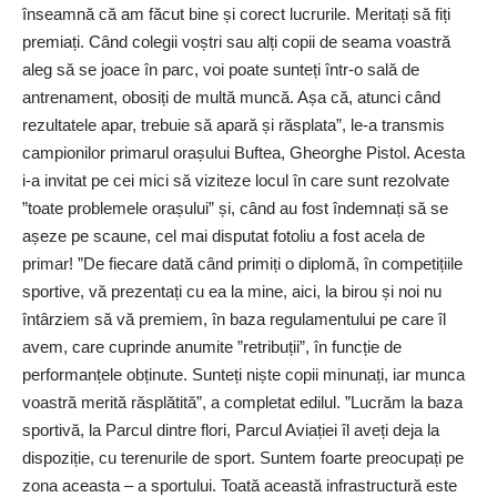
înseamnă că am făcut bine și corect lucrurile. Meritați să fiți
premiați. Când colegii voștri sau alți copii de seama voastră
aleg să se joace în parc, voi poate sunteți într-o sală de
antrenament, obosiți de multă muncă. Așa că, atunci când
rezultatele apar, trebuie să apară și răsplata”, le-a transmis
campionilor primarul orașului Buftea, Gheorghe Pistol. Acesta
i-a invitat pe cei mici să viziteze locul în care sunt rezolvate
”toate problemele orașului” și, când au fost îndemnați să se
așeze pe scaune, cel mai disputat fotoliu a fost acela de
primar! ”De fiecare dată când primiți o diplomă, în competițiile
sportive, vă prezentați cu ea la mine, aici, la birou și noi nu
întârziem să vă premiem, în baza regulamentului pe care îl
avem, care cuprinde anumite ”retribuții”, în funcție de
performanțele obținute. Sunteți niște copii minunați, iar munca
voastră merită răsplătită”, a completat edilul. ”Lucrăm la baza
sportivă, la Parcul dintre flori, Parcul Aviației îl aveți deja la
dispoziție, cu terenurile de sport. Suntem foarte preocupați pe
zona aceasta – a sportului. Toată această infrastructură este