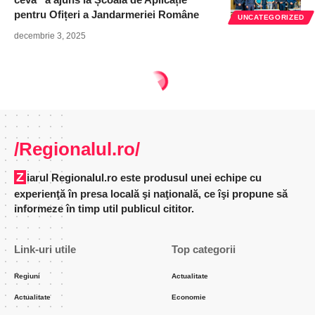
pentru Ofițeri a Jandarmeriei Române
UNCATEGORIZED
decembrie 3, 2025
Regionalul - ziar national
>
Articole
>
Actualitate
>
Procedură nouă, cu prevederi concise
ACTUALITATE
EDUCATIE
REGIUNI
ULTIMA ORA
Procedură nouă, cu prevederi
concise
Resurse educaționale, polițiști, profesori, inspectori
școlari - efort comun pentru reducerea fenomenului
care a luat amploare La Centrul Cultural ”Ion Manu”
din Otopeni a avut loc, săptămâna trecută, o nouă
întâlnire a directorilor de unități de învățământ ilfovene
cu reprezentanți ai poliției județene - Biroul Siguranță
Școlară, Serviciul de Combatere a Criminalității, ai