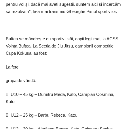
pentru voi și, dacă mai aveți sugestii, suntem aici și încercăm
să rezolvăm”, le-a mai transmis Gheorghe Pistol sportivilor.
Buftea se mândrește cu sportivii săi, copii legitimați la ACSS
Voința Buftea. La Secția de Jiu Jitsu, campionii competiției
Cupa Kokusai au fost:
La fete:
grupa de vârstă:
 U10 – 45 kg – Dumitru Meda, Kato, Campian Cosmina,
Kato,
 U12 – 25 kg – Barbu Rebeca, Kato,
 U12 – 30 kg – Almășan Emma, Kato, Cojocaru Sophie,