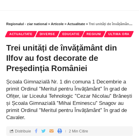
Regionalul - ziar national
>
Articole
>
Actualitate
>
Trei unități de învățământ din Ilfov au fost decorate de Președinția României
ACTUALITATE
DIVERSE
EDUCATIE
REGIUNI
ULTIMA ORA
Trei unități de învățământ din
Ilfov au fost decorate de
Președinția României
Școala Gimnazială Nr. 1 din comuna 1 Decembrie a
primit Ordinul ”Meritul pentru Învățământ” în grad de
Ofițer, iar Liceului Tehnologic ”Cezar Nicolau” Brănești
și Școala Gimnazială ”Mihai Eminescu” Snagov au
primit Ordinul ”Meritul pentru Învățământ” în grad de
Cavaler.
Distribuie
2 Min Citire