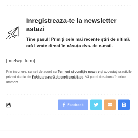
Inregistreaza-te la newsletter
astazi
Tine pasul! Primiți cele mai recente știri de ultimă
oră livrate direct în căsuța dvs. de e-mail.
[mc4wp_form]
Prin înscriere, sunteți de acord cu
Termenii și condițiile noastre
și acceptați practicile
privind datele din
Politica noastră de confidențialitate
. Vă puteți dezabona în orice
moment.
Facebook