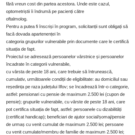
fără vreun cost din partea acestora. Unde este cazul,
optometriștii îi îndrumă pe pacienți către
oftalmolog.
Pentru a putea fi înscriși în program, solicitanții sunt obligați să
facă dovada apartenenței în
categoria grupurilor vulnerabile prin documente care le certifică
situația de fapt.
Proiectul se adresează persoanelor vârstnice și persoanelor
încadrate în categorii vulnerabile,
cu vârsta de peste 18 ani, care trebuie să întrunească,
cumulativ, următoarele condiții de eligibilitate: au domiciliul sau
reședința pe raza județului Ilfov; se încadrează într-o categorie,
astfel: pensionari cu pensie de maximum 2.500 lei (cupon de
pensie); grupurile vulnerabile, cu vârste de peste 18 ani, care
pot certifica situația de fapt, astfel: persoanele cu dizabilități
(certificat handicap); beneficiari de ajutor social/șomaj/pensie
de urmaș cu venit cumulat de maximum 2.500 lei; persoane
cu venit cumulate/membru de familie de maximum 2.500 lei;