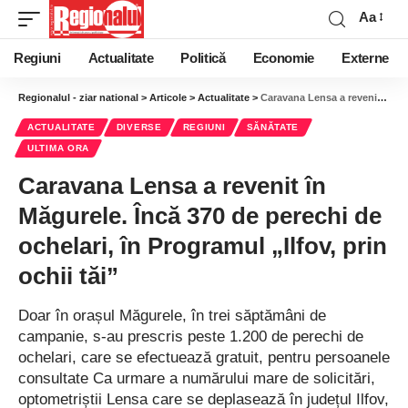
Aa
Regiuni
Actualitate
Politică
Economie
Externe
Regionalul - ziar national
>
Articole
>
Actualitate
>
Caravana Lensa a revenit în Măgurele. Încă 370 de perechi de ochelari, în Programul „Ilfov, prin ochii tăi”
ACTUALITATE
DIVERSE
REGIUNI
SĂNĂTATE
ULTIMA ORA
Caravana Lensa a revenit în
Măgurele. Încă 370 de perechi de
ochelari, în Programul „Ilfov, prin
ochii tăi”
Doar în orașul Măgurele, în trei săptămâni de
campanie, s-au prescris peste 1.200 de perechi de
ochelari, care se efectuează gratuit, pentru persoanele
consultate Ca urmare a numărului mare de solicitări,
optometriștii Lensa care se deplasează în județul Ilfov,