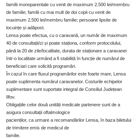
familii monoparentale cu venit de maximum 2.500 lei/membru
de familie; familii cu mai mult de doi copii cu venit de
maximum 2.500 lei/membru familie; persoane lipsite de
locuințe și adăpost.
Lensa poate efectua, cu o caravană, un număr de maximum
40 de consultații/zi și poate staționa, conform protocolului,
până la 20 de zile/localitate, durata de staționare a caravanei
într-o localitate urmând a fi stabilită în funcție de numărul de
beneficiari care solicită programări.
În cazul în care fluxul programărilor este foarte mare, Lensa
poate suplimenta numărul caravanelor. Costurile echipelor
suplimentare sunt suportate integral de Consiliul Județean
Ilfov.
Obligațiile celor două unități medicale partenere sunt de a
asigura consultații oftalmologice
pacienților, ca urmare a recomandărilor Lensa, în baza biletului
de trimitere emis de medicul de
familie.