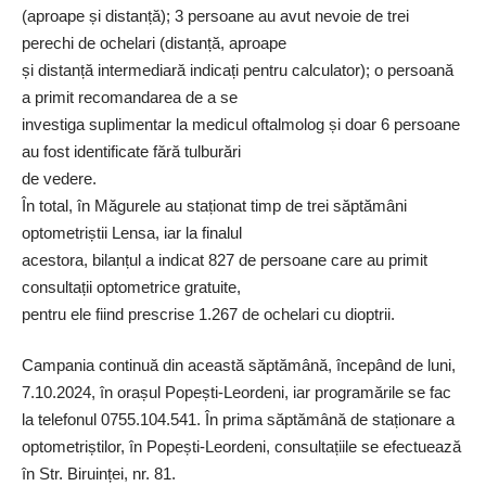
(aproape și distanță); 3 persoane au avut nevoie de trei
perechi de ochelari (distanță, aproape
și distanță intermediară indicați pentru calculator); o persoană
a primit recomandarea de a se
investiga suplimentar la medicul oftalmolog și doar 6 persoane
au fost identificate fără tulburări
de vedere.
În total, în Măgurele au staționat timp de trei săptămâni
optometriștii Lensa, iar la finalul
acestora, bilanțul a indicat 827 de persoane care au primit
consultații optometrice gratuite,
pentru ele fiind prescrise 1.267 de ochelari cu dioptrii.
Campania continuă din această săptămână, începând de luni,
7.10.2024, în orașul Popești-Leordeni, iar programările se fac
la telefonul 0755.104.541. În prima săptămână de staționare a
optometriștilor, în Popești-Leordeni, consultațiile se efectuează
în Str. Biruinței, nr. 81.