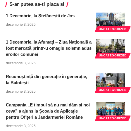
S-ar putea sa-ti placa si
1 Decembrie, la Ștefăneștii de Jos
decembrie 3, 2025
UNCATEGORIZED
1 Decembrie, la Afumați – Ziua Națională a
fost marcată printr-u omagiu solemn adus
eroilor comunei
UNCATEGORIZED
decembrie 3, 2025
Recunoștință din generație în generație,
la Balotești
UNCATEGORIZED
decembrie 3, 2025
Campania „E timpul să nu mai dăm și noi
ceva” a ajuns la Școala de Aplicație
pentru Ofițeri a Jandarmeriei Române
UNCATEGORIZED
decembrie 3, 2025