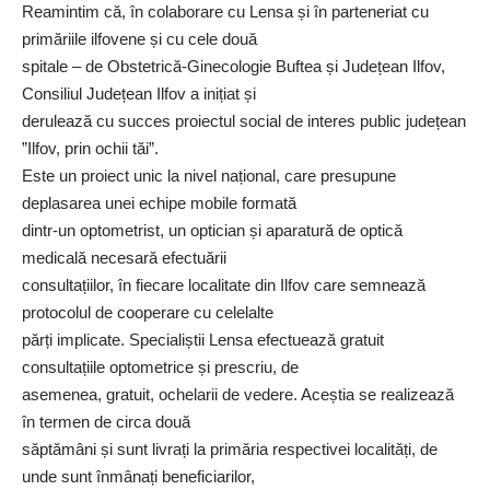
Reamintim că, în colaborare cu Lensa și în parteneriat cu
primăriile ilfovene și cu cele două
spitale – de Obstetrică-Ginecologie Buftea și Județean Ilfov,
Consiliul Județean Ilfov a inițiat și
derulează cu succes proiectul social de interes public județean
”Ilfov, prin ochii tăi”.
Este un proiect unic la nivel național, care presupune
deplasarea unei echipe mobile formată
dintr-un optometrist, un optician și aparatură de optică
medicală necesară efectuării
consultațiilor, în fiecare localitate din Ilfov care semnează
protocolul de cooperare cu celelalte
părți implicate. Specialiștii Lensa efectuează gratuit
consultațiile optometrice și prescriu, de
asemenea, gratuit, ochelarii de vedere. Aceștia se realizează
în termen de circa două
săptămâni și sunt livrați la primăria respectivei localități, de
unde sunt înmânați beneficiarilor,