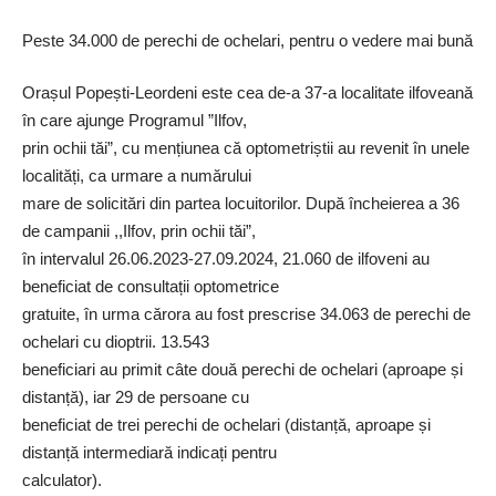
Peste 34.000 de perechi de ochelari, pentru o vedere mai bună
Orașul Popești-Leordeni este cea de-a 37-a localitate ilfoveană
în care ajunge Programul ”Ilfov,
prin ochii tăi”, cu mențiunea că optometriștii au revenit în unele
localități, ca urmare a numărului
mare de solicitări din partea locuitorilor. După încheierea a 36
de campanii ,,Ilfov, prin ochii tăi”,
în intervalul 26.06.2023-27.09.2024, 21.060 de ilfoveni au
beneficiat de consultații optometrice
gratuite, în urma cărora au fost prescrise 34.063 de perechi de
ochelari cu dioptrii. 13.543
beneficiari au primit câte două perechi de ochelari (aproape și
distanță), iar 29 de persoane cu
beneficiat de trei perechi de ochelari (distanță, aproape și
distanță intermediară indicați pentru
calculator).