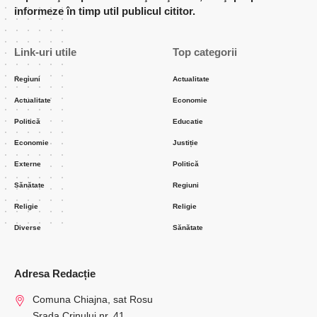
informeze în timp util publicul cititor.
Link-uri utile
Top categorii
Regiuni
Actualitate
Actualitate
Economie
Politică
Educatie
Economie
Justiție
Externe
Politică
Sănătate
Regiuni
Religie
Religie
Diverse
Sănătate
Adresa Redacție
Comuna Chiajna, sat Rosu
Srada Crinului nr. 41