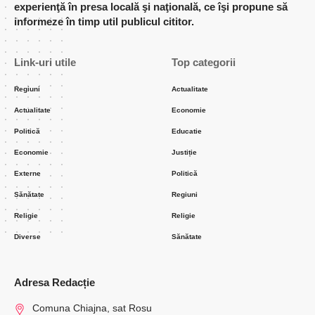
experienţă în presa locală şi naţională, ce îşi propune să
informeze în timp util publicul cititor.
Link-uri utile
Top categorii
Regiuni
Actualitate
Actualitate
Economie
Politică
Educatie
Economie
Justiție
Externe
Politică
Sănătate
Regiuni
Religie
Religie
Diverse
Sănătate
Adresa Redacție
Comuna Chiajna, sat Rosu