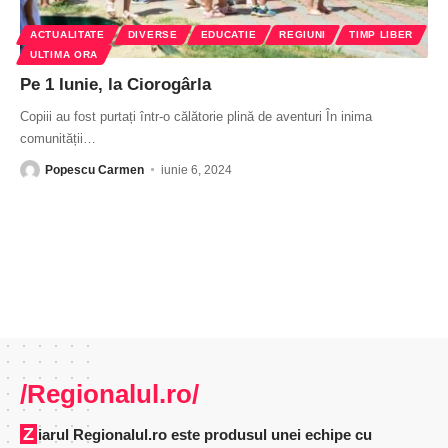
ACTUALITATE
DIVERSE
EDUCATIE
REGIUNI
TIMP LIBER
ULTIMA ORA
Pe 1 Iunie, la Ciorogârla
Copiii au fost purtați într-o călătorie plină de aventuri În inima
comunității
…
Popescu Carmen
iunie 6, 2024
/Regionalul.ro/
Ziarul Regionalul.ro este produsul unei echipe cu