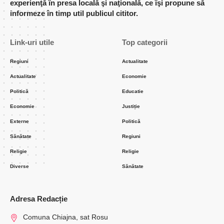
experienţă în presa locală şi naţională, ce îşi propune să
informeze în timp util publicul cititor.
Link-uri utile
Top categorii
Regiuni
Actualitate
Actualitate
Economie
Politică
Educatie
Economie
Justiție
Externe
Politică
Sănătate
Regiuni
Religie
Religie
Diverse
Sănătate
Adresa Redacție
Comuna Chiajna, sat Rosu