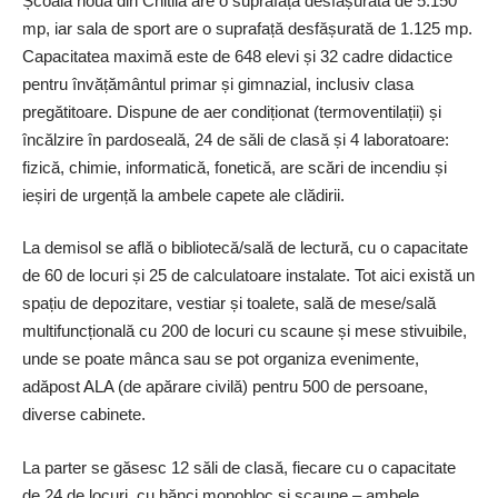
Școala nouă din Chitila are o suprafață des­fășurată de 5.150
mp, iar sala de sport are o su­prafață desfășurată de 1.125 mp.
Capacitatea maximă este de 648 elevi și 32 cadre didactice
pentru învățământul primar și gimnazial, inclusiv clasa
pregătitoare. Dispune de aer condiționat (termoventilații) și
încălzire în pardoseală, 24 de săli de clasă și 4 laboratoare:
fizică, chimie, informatică, fonetică, are scări de incendiu și
ieșiri de urgență la ambele capete ale clădirii.
La demisol se află o bibliotecă/sală de lectură, cu o capacitate
de 60 de locuri și 25 de calculatoare instalate. Tot aici există un
spațiu de depozitare, vestiar și toalete, sală de mese/sală
multifuncțională cu 200 de locuri cu scaune și mese stivuibile,
unde se poate mânca sau se pot organiza evenimente,
adăpost ALA (de apărare civilă) pentru 500 de persoane,
diverse cabinete.
La parter se găsesc 12 săli de clasă, fiecare cu o capacitate
de 24 de locuri, cu bănci monobloc și scaune – ambele