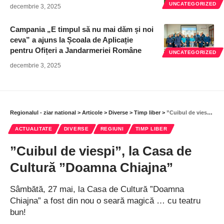
UNCATEGORIZED
decembrie 3, 2025
Campania „E timpul să nu mai dăm și noi
ceva” a ajuns la Școala de Aplicație
pentru Ofițeri a Jandarmeriei Române
UNCATEGORIZED
decembrie 3, 2025
Regionalul - ziar national
>
Articole
>
Diverse
>
Timp liber
>
”Cuibul de viespi”, la Casa de Cultură ”Doamna Chiajna”
ACTUALITATE
DIVERSE
REGIUNI
TIMP LIBER
”Cuibul de viespi”, la Casa de
Cultură ”Doamna Chiajna”
Sâmbătă, 27 mai, la Casa de Cultură ”Doamna
Chiajna” a fost din nou o seară magică … cu teatru
bun!