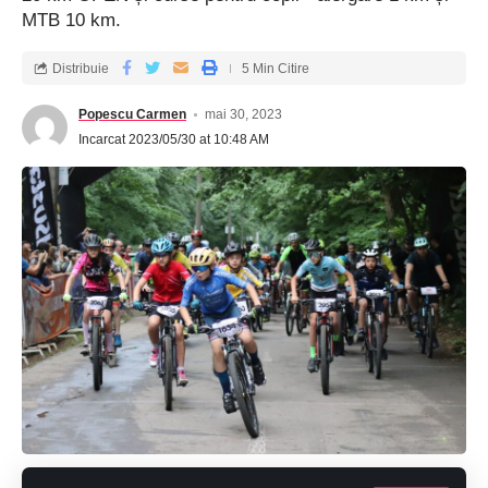
MTB 10 km.
Distribuie
5 Min Citire
Popescu Carmen
mai 30, 2023
Incarcat 2023/05/30 at 10:48 AM
Chiajna
,
Regiunea Bucuresti-Ilfov
,
Vrancea
S-ar putea sa-ti placa si
Ziua Culturii Naționale, sărbătorită cu implicare și
creativitate. Simpozionul „Mihai Eminescu – Poezie,
Filosofie și Moștenire Culturală”, la Liceul „Doamna
Chiajna”