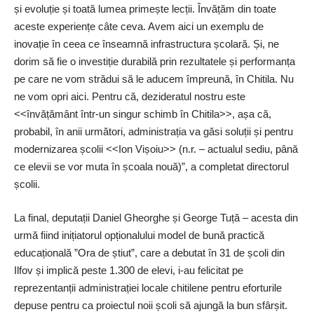
și evoluție și toată lumea primește lecții. Învățăm din toate
aceste experiențe câte ceva. Avem aici un exemplu de
inovație în ceea ce înseamnă infrastructura școlară. Și, ne
dorim să fie o investiție durabilă prin rezultatele și performanța
pe care ne vom strădui să le aducem împreună, în Chitila. Nu
ne vom opri aici. Pentru că, dezideratul nostru este
<<învățământ într-un singur schimb în Chitila>>, așa că,
probabil, în anii următori, administrația va găsi soluții și pentru
modernizarea școlii <<Ion Vișoiu>> (n.r. – actualul sediu, până
ce elevii se vor muta în școala nouă)”, a completat directorul
școlii.
La final, deputații Daniel Gheorghe și George Tuță – acesta din
urmă fiind inițiatorul opționalului model de bună practică
educațională ”Ora de știut”, care a debutat în 31 de școli din
Ilfov și implică peste 1.300 de elevi, i-au felicitat pe
reprezentanții administrației locale chitilene pentru eforturile
depuse pentru ca proiectul noii școli să ajungă la bun sfârșit.