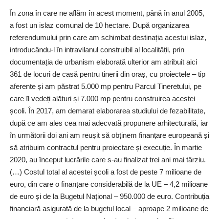
În zona în care ne aflăm în acest moment, până în anul 2005,
a fost un islaz comunal de 10 hectare. După organizarea
referendumului prin care am schimbat des­tinația acestui islaz,
introducându-l în intravilanul construibil al localității, prin
documentația de urbanism elaborată ulterior am atribuit aici
361 de locuri de casă pentru tinerii din oraș, cu proiectele – tip
aferente și am păstrat 5.000 mp pentru Parcul Tineretului, pe
care îl vedeți alături și 7.000 mp pentru construirea acestei
școli. În 2017, am demarat elaborarea studiului de fezabilitate,
după ce am ales cea mai adecvată propunere arhitecturală, iar
în următorii doi ani am reușit să obținem finanțare europeană și
să atribuim contractul pentru proiectare și execuție. În martie
2020, au început lucrările care s-au finalizat trei ani mai târziu.
(…) Costul total al acestei școli a fost de peste 7 milioane de
euro, din care o finanțare considerabilă de la UE – 4,2 milioane
de euro și de la Bugetul Național – 950.000 de euro. Contribuția
financiară asigurată de la bugetul local – aproape 2 milioane de