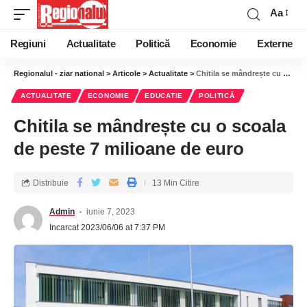
Aa
Regiuni
Actualitate
Politică
Economie
Externe
Regionalul - ziar national
>
Articole
>
Actualitate
>
Chitila se mândrește cu o scoala de peste 7 milioane de euro
ACTUALITATE
ECONOMIE
EDUCATIE
POLITICĂ
Chitila se mândrește cu o scoala
de peste 7 milioane de euro
Distribuie
13 Min Citire
Admin
iunie 7, 2023
Incarcat 2023/06/06 at 7:37 PM