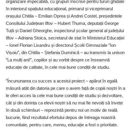
organizare impecabilă, cu grupuri înscrise pentru tururi ghidate
în interiorul spațiului educațional, primarul și viceprimarul
orașului Chitila – ­Emilian Oprea și Andrei Costel, președintele
Consiliului Județean Ilfov – Hubert Thuma, deputații George
Tuță și Daniel Gheorghe, inspectorul școlar general al județului
Ilfov – Adriana Stoica, secretarul de stat în Ministerul Educației
– Ionel Florian Lixandru și directorul Școlii Gimnaziale ”Ion
Vișoiu”, din Chitila – Ștefania Duminică – au transmis la unison
”La mulți ani!”, copiilor și au vorbit despre ce înseamnă
educație de calitate, în cele mai bune condiții de studiu.
”Încununarea cu succes a acestui proiect – apărut în egală
măsură atât din datoria pe care o avem față de copiii noștri în a
le oferi acces la cele mai bune condiții de studiu și dezvoltare,
cât și din dorința ca elevii noștri să nu mai fie nevoiți să învețe
în două schimburi – reprezintă pentru noi un motiv de reală
bucurie, fiind rezultatul efortului depus de întreaga noastră
comunitate, pentru care, mereu, educație a fost o prioritate.