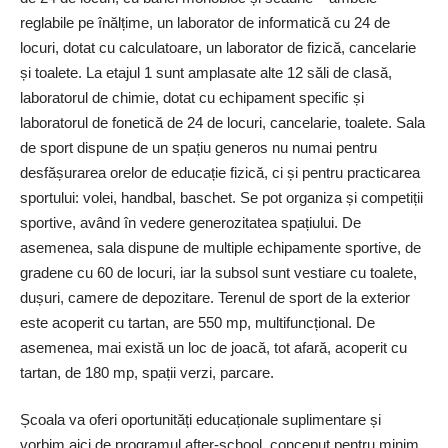
reglabile pe înălțime, un laborator de informatică cu 24 de
locuri, dotat cu calculatoare, un laborator de fizică, cancelarie
și toalete. La etajul 1 sunt amplasate alte 12 săli de clasă,
laboratorul de chimie, dotat cu echipament specific și
laboratorul de fonetică de 24 de locuri, cancelarie, toalete. Sala
de sport dispune de un spațiu generos nu numai pentru
desfășurarea orelor de educație fizică, ci și pentru practicarea
sportului: volei, handbal, baschet. Se pot organiza și competiții
sportive, având în vedere generozitatea spațiului. De
asemenea, sala dispune de multiple echipamente sportive, de
gradene cu 60 de locuri, iar la subsol sunt vestiare cu toalete,
dușuri, camere de depozitare. Terenul de sport de la exterior
este acoperit cu tartan, are 550 mp, multifuncțional. De
asemenea, mai există un loc de joacă, tot afară, acoperit cu
tartan, de 180 mp, spații verzi, parcare.
Școala va oferi opor­tunități educaționale suplimentare și
vorbim aici de programul after-school, conceput pentru minim