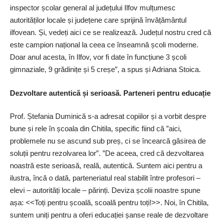
inspector școlar general al județului Ilfov mulțumesc
autorităților locale și jude­țene care sprijină învă­țământul
ilfovean. Și, ve­deți aici ce se realizează. Județul nostru cred că
este campion național la ceea ce înseamnă școli moderne.
Doar anul acesta, în Ilfov, vor fi date în funcțiune 3 școli
gimnaziale, 9 grădinițe și 5 creșe”, a spus și Adriana Stoica.
Dezvoltare autentică și serioasă. Parteneri pentru educație
Prof. Ștefania Duminică s-a adresat copiilor și a vorbit despre
bune și rele în școala din Chitila, specific fiind că ”aici,
problemele nu se ascund sub preș, ci se încearcă găsirea de
soluții pentru rezolvarea lor”. ”De aceea, cred că dezvoltarea
noastră este serioasă, reală, autentică. Suntem aici pentru a
ilustra, încă o dată, parteneriatul real stabilit între profesori –
elevi – autorități locale – părinți. Deviza școlii noastre spune
așa: <<Toți pentru școală, scoală pentru toți!>>. Noi, în Chitila,
suntem uniți pentru a oferi educației șanse reale de dezvoltare