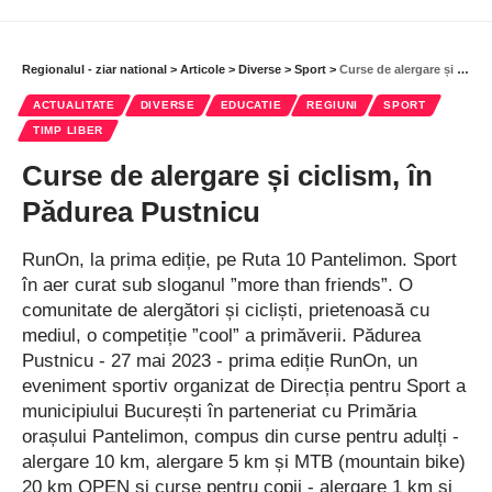
”Parisul Estului”, cele trei surori Duduleanu, dintr-o familie de
comercianți prosperi, își conduc clanul cu mână de fier.
Regionalul - ziar national
>
Articole
>
Diverse
>
Sport
>
Curse de alergare și ciclism, în Pădurea Pustnicu
Tânărul jurnalist Mircea Aldea intră în acest clan, prin
căsătorie, dar această unire va fi de scurtă durată.
ACTUALITATE
DIVERSE
EDUCATIE
REGIUNI
SPORT
TIMP LIBER
În distribuție i-am remarcat pe: Gabriela Porumbacu, Maria
Curse de alergare și ciclism, în
Grosu, Roxana Popescu, Lavinia Călinescu, Răzvan Răduță,
Pădurea Pustnicu
Silviu Lupescu, Maria Costeschi, Miruna Andreea Icleanu,
Amalia Năstase, Vlad Pelin, iar accesul spectatorilor în sala de
RunOn, la prima ediție, pe Ruta 10 Pantelimon. Sport
spectacol a Casei de Cultură ”Doamna Chiajna”, modernizată
în aer curat sub sloganul ”more than friends”. O
recent și inaugurată în luna martie a acestui an, a fost permis
comunitate de alergători și cicliști, prietenoasă cu
contra unui cost modic, întreaga sumă colectată urmând să fie
mediul, o competiție ”cool” a primăverii. Pădurea
donată unui caz umanitar din localitate.
Pustnicu - 27 mai 2023 - prima ediție RunOn, un
eveniment sportiv organizat de Direcția pentru Sport a
municipiului București în parteneriat cu Primăria
orașului Pantelimon, compus din curse pentru adulți -
alergare 10 km, alergare 5 km și MTB (mountain bike)
20 km OPEN și curse pentru copii - alergare 1 km și