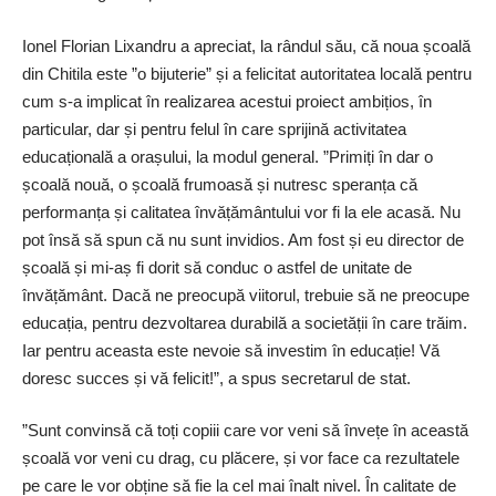
Ionel Florian Lixandru a apreciat, la rândul său, că noua școală
din Chitila este ”o bijuterie” și a felicitat autoritatea locală pentru
cum s-a implicat în realizarea acestui proiect ambițios, în
particular, dar și pentru felul în care sprijină activitatea
educațională a orașului, la modul general. ”Primiți în dar o
școală nouă, o școală frumoasă și nutresc speranța că
performanța și calitatea învățământului vor fi la ele acasă. Nu
pot însă să spun că nu sunt invidios. Am fost și eu director de
școală și mi-aș fi dorit să conduc o astfel de unitate de
învățământ. Dacă ne preocupă viitorul, trebuie să ne preocupe
educația, pentru dezvoltarea durabilă a societății în care trăim.
Iar pentru aceasta este nevoie să investim în educație! Vă
doresc succes și vă felicit!”, a spus secretarul de stat.
”Sunt convinsă că toți copiii care vor veni să învețe în această
școală vor veni cu drag, cu plăcere, și vor face ca rezultatele
pe care le vor obține să fie la cel mai înalt nivel. În calitate de