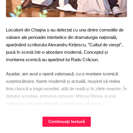
Locuitorii din Chiajna s-au delectat cu una dintre comediile de
valoare ale perioadei interbelice din dramaturgia națională,
aparținând scriitorului Alexandru Kirițescu, ”Cuibul de viespi”,
pusă în scenă într-o abordare modernă. Conceptul și
montarea scenică au aparținut lui Radu Crăciun.
Așadar, am avut o operă valoroasă, cu o montare scenică
surprinzătoare, foarte modernă și actuală, reușind să redea
linia clasică a tragicomediei, atât de reală și în zilele noastre. În
debutul acesteia, primarul comunei, Mircea Minea, a urat
publicului vizionare plăcută și a transmis că seria
spectacolelor de bună calitate programate la Casa de Cultură
”Doamna Chiajna” va continua.
Continuați lectură
În 1936, un timp în care Bucureștiul era cunoscut drept