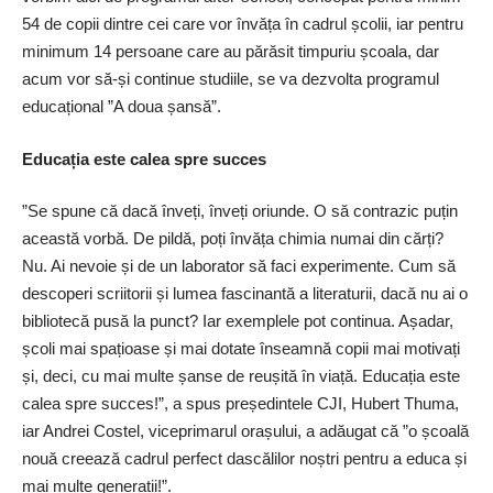
54 de copii dintre cei care vor învăța în cadrul școlii, iar pentru
minimum 14 persoane care au părăsit timpuriu școala, dar
acum vor să-și continue studiile, se va dezvolta programul
educațional ”A doua șansă”.
Educația este calea spre succes
”Se spune că dacă înveți, înveți oriunde. O să contrazic puțin
această vorbă. De pildă, poți învăța chimia numai din cărți?
Nu. Ai nevoie și de un laborator să faci experimente. Cum să
descoperi scriitorii și lumea fascinantă a literaturii, dacă nu ai o
bibliotecă pusă la punct? Iar exemplele pot continua. Așadar,
școli mai spațioase și mai dotate înseamnă copii mai motivați
și, deci, cu mai multe șanse de reușită în viață. Educația este
calea spre succes!”, a spus președintele CJI, Hubert Thuma,
iar Andrei Costel, viceprimarul orașului, a adăugat că ”o școală
nouă creează cadrul perfect dascălilor noștri pentru a educa și
mai multe generații!”.