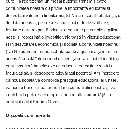
euro – a reprezentat un mesaj puternic transmis către
comunitatea noastră cu privire la importanța educației și
dezvoltării viitoare a tinerilor noștri! Ne-am canalizat atenția, și
de data aceasta, pe crearea unui spațiu de dezvoltare și
învățare care respectă principiile centrate pe nevoile copiilor
noștri și reprezintă o investiție valoroasă în viitorul educațional
și în dezvoltarea economică și socială a comunității noastre.
(…) Ne asumăm responsabilitatea de a gestiona și întreține
această școală într-un mod eficient și durabil, astfel încât toți
copiii noștri să beneficieze de educație de calitate și să fie
încurajați să-și descopere adevăratul potențial. Am încredere
că noua școală va consolida pres­tigiul educațional al Chitilei,
va aduce beneficii pe termen lung comunității noastre și va
contribui la puterea exemplului pentru alte comunități!”, a
subliniat edilul Emilian Oprea.
O școală cum nu-i alta