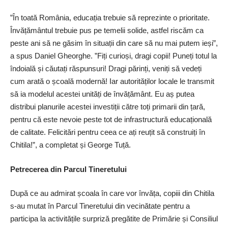
”În toată România, educația trebuie să reprezinte o prioritate.
Învățământul trebuie pus pe temelii solide, astfel riscăm ca
peste ani să ne găsim în situații din care să nu mai putem ieși”,
a spus Daniel Gheorghe. ”Fiți curioși, dragi copii! Puneți totul la
îndoială și căutați răspunsuri! Dragi părinți, veniți să vedeți
cum arată o școală modernă! Iar autorităților locale le transmit
să ia modelul acestei unități de învățământ. Eu aș putea
distribui planurile acestei investiții către toți primarii din țară,
pentru că este nevoie peste tot de infrastructură educațională
de calitate. Felicitări pentru ceea ce ați reuțit să construiți în
Chitila!”, a completat și George Tuță.
Petrecerea din Parcul Tineretului
După ce au admirat școala în care vor învăța, copiii din Chitila
s-au mutat în Parcul Tineretului din vecinătate pentru a
participa la activitățile surpriză pregătite de Primărie și Consiliul