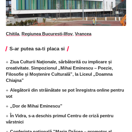
Chitila
,
Regiunea Bucuresti-Ilfov
,
Vrancea
S-ar putea sa-ti placa si
Ziua Culturii Naționale, sărbătorită cu implicare și
creativitate. Simpozionul „Mihai Eminescu – Poezie,
Filosofie și Moștenire Culturală”, la Liceul „Doamna
Chiajna”
Alegătorii din străinătate se pot înregistra online pentru
vot
„Dor de Mihai Eminescu”
În Vidra, s-a deschis primul Centru de criză pentru
vârstnici
Conferința națională ”Marin Drăcea – promotor al