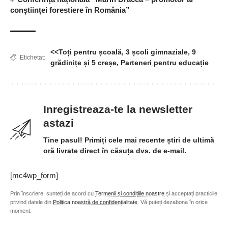
conștiinței forestiere în România”
<<Toți pentru școală
,
3 școli gimnaziale
,
9
Etichetat:
grădinițe și 5 creșe
,
Parteneri pentru educație
Inregistreaza-te la newsletter
astazi
Tine pasul! Primiți cele mai recente știri de ultimă
oră livrate direct în căsuța dvs. de e-mail.
[mc4wp_form]
Prin înscriere, sunteți de acord cu
Termenii și condițiile noastre
și acceptați practicile
privind datele din
Politica noastră de confidențialitate
. Vă puteți dezabona în orice
moment.