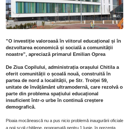
”O investiție valoroasă în viitorul educațional și în
dezvoltarea economică și socială a comunității
noastre”, apreciază primarul Emilian Oprea
De Ziua Copilului, administrația orașului Chitila a
oferit comunității o școală nouă, construită în
partea de nord a localității, pe Str. Troiței 59,
unitate de învățământ ultramodernă, care rezolvă o
parte din problema spațiului educațional
insuficient într-o urbe în continuă creștere
demografică.
Ploaia mocănească nu a pus nicio problemă inaugurării oficiale
a noii școli chitilene, programată pentru 1 Iunie, în prezența