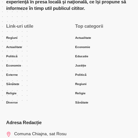
experienţă în presa locală şi naţională, ce îşi propune să
informeze în timp util publicul cititor.
Link-uri utile
Top categorii
Regiuni
Actualitate
Actualitate
Economie
Politică
Educatie
Economie
Justiție
Externe
Politică
Sănătate
Regiuni
Religie
Religie
Diverse
Sănătate
Adresa Redacție
Comuna Chiajna, sat Rosu