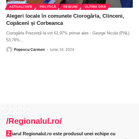
ACTUALITATE
POLITICĂ
REGIUNI
ULTIMA ORA
Alegeri locale în comunele Ciorogârla, Clinceni,
Copăceni și Corbeanca
Ciorogârla Prezență la vot 61,97% primar ales - George Nicula (PNL)
53,76%
…
Popescu Carmen
iunie 16, 2024
/Regionalul.ro/
Ziarul Regionalul.ro este produsul unei echipe cu