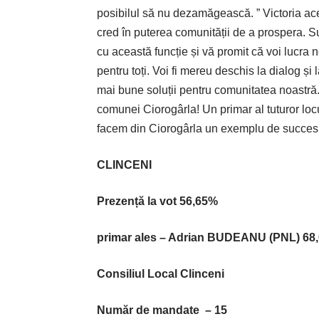
posibilul să nu dezamăgească. ” Victoria ace
cred în puterea comunității de a prospera. S
cu această funcție și vă promit că voi lucra
pentru toți. Voi fi mereu deschis la dialog ș
mai bune soluții pentru comunitatea noastră. 
comunei Ciorogârla! Un primar al tuturor lo
facem din Ciorogârla un exemplu de succes!
CLINCENI
Prezență
la vot
56,65%
primar ales – Adrian BUDEANU
(PNL)
68
Consiliul Local Clinceni
Număr de mandate – 15