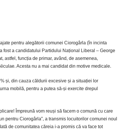
najate pentru alegătorii comunei Ciorogârla (în incinta
ria fost a candidatului Partidului Național Liberal – George
uat, astfel, funcția de primar, având, de asemenea,
r Niculae. Acesta nu a mai candidat din motive medicale.
 și, din cauza căldurii excesive și a situației lor
 urna mobilă, pentru a putea să-și exercite drepul
implicare! Împreună vom reuși să facem o comună cu care
n pentru Ciorogârla”, a transmis locuitorilor comunei noul
dată de comunitatea căreia i-a promis că va face tot