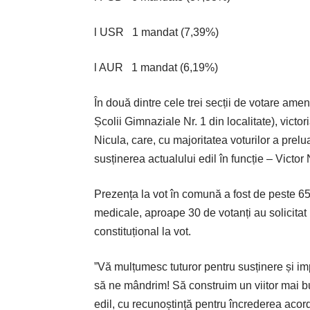
l USR 1 mandat (7,39%)
l AUR 1 mandat (6,19%)
În două dintre cele trei secții de votare ame
Școlii Gimnaziale Nr. 1 din localitate), victo
Nicula, care, cu majoritatea voturilor a prel
susținerea actualului edil în funcție – Victo
Prezența la vot în comună a fost de peste 65%
medicale, aproape 30 de votanți au solicitat
constituțional la vot.
”Vă mulțumesc tuturor pentru susținere și 
să ne mândrim! Să construim un viitor mai bu
edil, cu recunoștință pentru încrederea acor