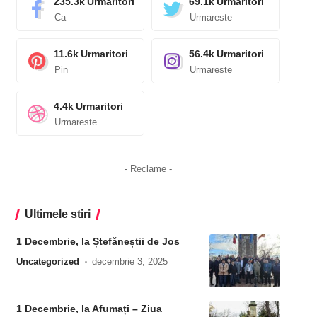
235.3k
Urmaritori
69.1k
Urmaritori
Ca
Urmareste
11.6k
Urmaritori
56.4k
Urmaritori
Pin
Urmareste
4.4k
Urmaritori
Urmareste
- Reclame -
Ultimele stiri
1 Decembrie, la Ștefăneștii de Jos
Uncategorized
decembrie 3, 2025
1 Decembrie, la Afumați – Ziua