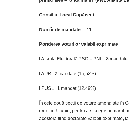
primar ales – Ionuț marin
(PNL Alianța E
Consiliul Local Copăceni
Număr de mandate – 11
Ponderea voturilor valabil exprimate
l Alianța Electorală PSD – PNL 8 mandate
l AUR 2 mandate (15,52%)
l PUSL 1 mandat (12,49%)
În cele două secții de votare amenajate în C
urne pe 9 iunie, pentru a-și alege primarul pe
acestora fiind declarate valabil exprimate, ia