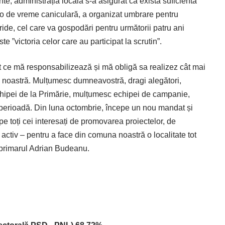
te, administrația locală s-a asigurat că există suficientă
eo de vreme caniculară, a organizat umbrare pentru
toride, cel care va gospodări pentru următorii patru ani
e ”victoria celor care au participat la scrutin”.
ot ce mă responsabilizează și mă obligă sa realizez cât mai
a noastră. Mulțumesc dumneavostră, dragi alegători,
chipei de la Primărie, mulțumesc echipei de campanie,
ă perioadă. Din luna octombrie, începe un nou mandat și
, pe toți cei interesați de promovarea proiectelor, de
 activ – pentru a face din comuna noastră o localitate tot
s primarul Adrian Budeanu.