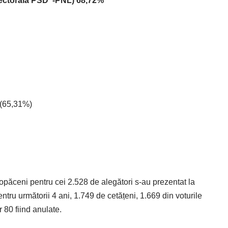
lectorală PSD -PNL)
68,72%
 (65,31%)
opăceni pentru cei 2.528 de alegători s-au prezentat la
ntru următorii 4 ani, 1.749 de cetățeni, 1.669 din voturile
r 80 fiind anulate.