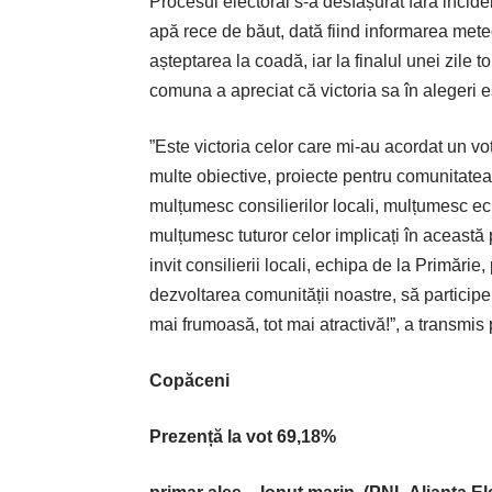
Procesul electoral s-a desfășurat fără inciden
apă rece de băut, dată fiind informarea met
așteptarea la coadă, iar la finalul unei zile 
comuna a apreciat că victoria sa în alegeri est
”Este victoria celor care mi-au acordat un v
multe obiective, proiecte pentru comunitate
mulțumesc consilierilor locali, mulțumesc e
mulțumesc tuturor celor implicați în aceast
invit consilierii locali, echipa de la Primărie
dezvoltarea comunității noastre, să participe
mai frumoasă, tot mai atractivă!”, a transmi
Copăceni
Prezență
la vot
69,18%