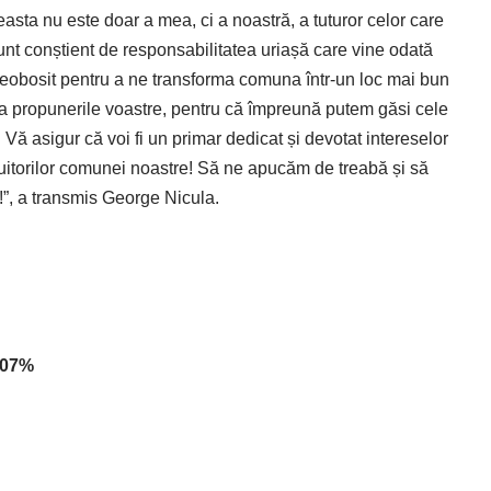
asta nu este doar a mea, ci a noastră, a tuturor celor care
unt conștient de responsabilitatea uriașă care vine odată
 neobosit pentru a ne transforma comuna într-un loc mai bun
i la propunerile voastre, pentru că împreună putem găsi cele
Vă asigur că voi fi un primar dedicat și devotat intereselor
cuitorilor comunei noastre! Să ne apucăm de treabă și să
”, a transmis George Nicula.
,07%