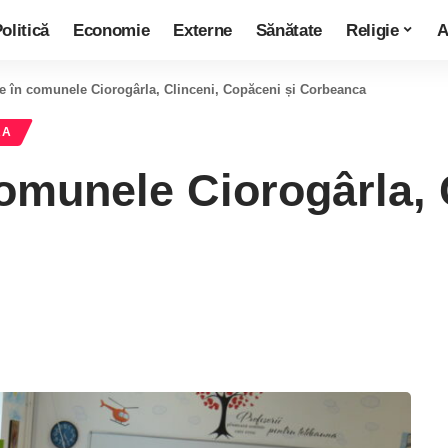
olitică
Economie
Externe
Sănătate
Religie
A
le în comunele Ciorogârla, Clinceni, Copăceni și Corbeanca
RA
comunele Ciorogârla,