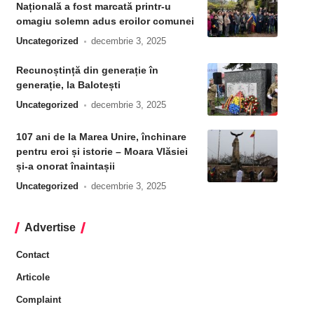
Națională a fost marcată printr-u
omagiu solemn adus eroilor comunei
Uncategorized
decembrie 3, 2025
Recunoștință din generație în
generație, la Balotești
Uncategorized
decembrie 3, 2025
107 ani de la Marea Unire, închinare
pentru eroi și istorie – Moara Vlăsiei
și-a onorat înaintașii
Uncategorized
decembrie 3, 2025
Advertise
Contact
Articole
Complaint