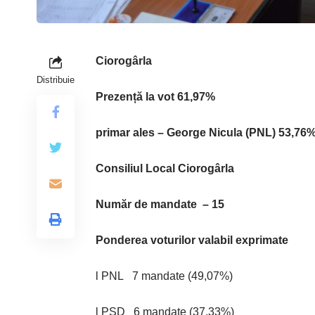
Ciorogârla
Distribuie
Prezență
la vot
61,97%
primar ales – George Nicula
(PNL)
53,76
Consiliul Local Ciorogârla
Număr de mandate – 15
Ponderea voturilor valabil exprimate
l PNL 7 mandate (49,07%)
l PSD 6 mandate (37,33%)