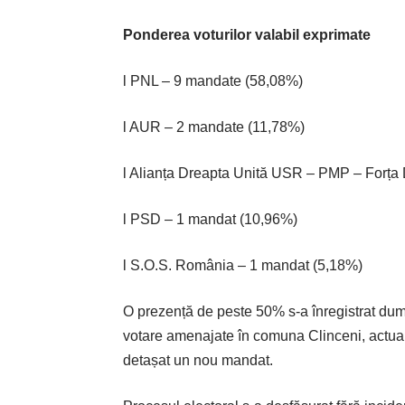
Ponderea voturilor valabil exprimate
l PNL – 9 mandate (58,08%)
l AUR – 2 mandate (11,78%)
l Alianța Dreapta Unită USR – PMP – Forța 
l PSD – 1 mandat (10,96%)
l S.O.S. România – 1 mandat (5,18%)
O prezență de peste 50% s-a înregistrat dumini
votare amenajate în comuna Clinceni, actual
detașat un nou mandat.