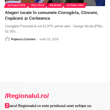
ACTUALITATE
POLITICĂ
REGIUNI
ULTIMA ORA
Alegeri locale în comunele Ciorogârla, Clinceni,
Copăceni și Corbeanca
Ciorogârla Prezență la vot 61,97% primar ales - George Nicula (PNL)
53,76%
…
Popescu Carmen
iunie 16, 2024
/Regionalul.ro/
Ziarul Regionalul.ro este produsul unei echipe cu