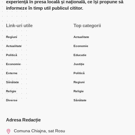
experienţă în presa locală şi naţională, ce îşi propune să
informeze în timp util publicul cititor.
Link-uri utile
Top categorii
Regiuni
Actualitate
Actualitate
Economie
Politică
Educatie
Economie
Justiție
Externe
Politică
Sănătate
Regiuni
Religie
Religie
Diverse
Sănătate
Adresa Redacție
Comuna Chiajna, sat Rosu