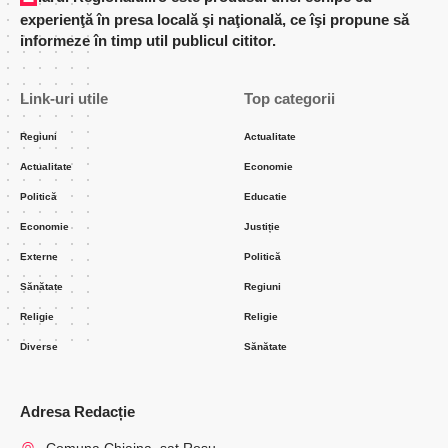
experienţă în presa locală şi naţională, ce îşi propune să
informeze în timp util publicul cititor.
Link-uri utile
Top categorii
Regiuni
Actualitate
Actualitate
Economie
Politică
Educatie
Economie
Justiție
Externe
Politică
Sănătate
Regiuni
Religie
Religie
Diverse
Sănătate
Adresa Redacție