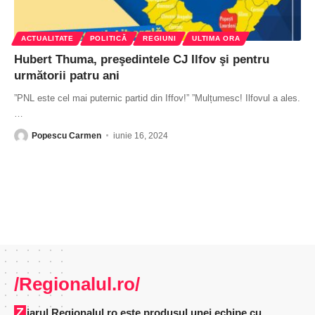
ACTUALITATE
POLITICĂ
REGIUNI
ULTIMA ORA
Hubert Thuma, preşedintele CJ Ilfov şi pentru
următorii patru ani
”PNL este cel mai puternic partid din Iffov!” ”Mulțumesc! Ilfovul a ales.
…
Popescu Carmen
iunie 16, 2024
/Regionalul.ro/
Ziarul Regionalul.ro este produsul unei echipe cu