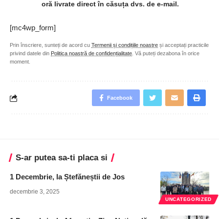
oră livrate direct în căsuța dvs. de e-mail.
[mc4wp_form]
Prin înscriere, sunteți de acord cu
Termenii și condițiile noastre
și acceptați practicile
privind datele din
Politica noastră de confidențialitate
. Vă puteți dezabona în orice
moment.
Facebook
S-ar putea sa-ti placa si
1 Decembrie, la Ștefăneștii de Jos
decembrie 3, 2025
UNCATEGORIZED