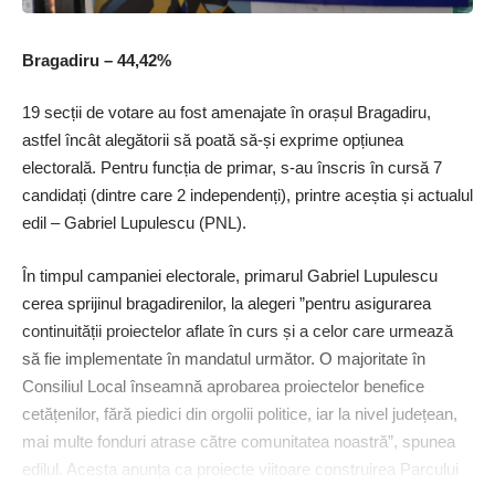
Bragadiru – 44,42%
19 secții de votare au fost amenajate în orașul Bragadiru,
astfel încât alegătorii să poată să-și exprime opțiunea
electorală. Pentru funcția de primar, s-au înscris în cursă 7
candidați (dintre care 2 independenți), printre aceștia și actualul
edil – Gabriel Lupulescu (PNL).
În timpul campaniei electorale, primarul Gabriel Lupulescu
cerea sprijinul bragadirenilor, la alegeri ”pentru asigurarea
continuității proiectelor aflate în curs și a celor care urmează
să fie implementate în mandatul următor. O majoritate în
Consiliul Local înseamnă aprobarea proiectelor benefice
cetățenilor, fără piedici din orgolii politice, iar la nivel județean,
mai multe fonduri atrase către comunitatea noastră”, spunea
edilul. Acesta anunța ca proiecte viitoare construirea Parcului