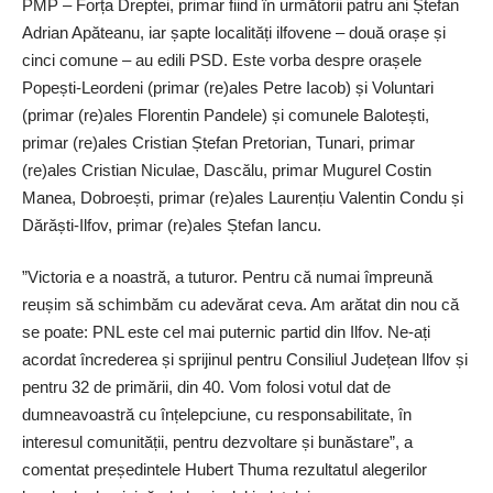
PMP – Forța Dreptei, primar fiind în următorii patru ani Ștefan
Adrian Apăteanu, iar șapte localități ilfovene – două orașe și
cinci comune – au edili PSD. ­Este vorba despre orașele
Popești-Leordeni (primar (re)ales Petre Iacob) și Voluntari
(primar (re)ales Florentin Pandele) și comunele Balotești,
primar (re)ales Cristian Ștefan Pretorian, Tunari, primar
(re)ales Cristian Niculae, Dascălu, primar Mugurel Costin
Manea, Dobroești, primar (re)ales Laurențiu Valentin Condu și
Dărăști-Ilfov, primar (re)ales Ștefan Iancu.
”Victoria e a noastră, a tuturor. Pentru că numai împreună
reușim să schimbăm cu adevărat ceva. Am arătat din nou că
se poate: PNL este cel mai puternic partid din Ilfov. Ne-ați
acordat încrederea și sprijinul pentru Consiliul Județean Ilfov și
pentru 32 de primării, din 40. Vom folosi votul dat de
dumneavoastră cu înțelepciune, cu responsabilitate, în
interesul comunității, pentru dezvoltare și bunăstare”, a
comentat președintele Hubert Thuma rezultatul alegerilor