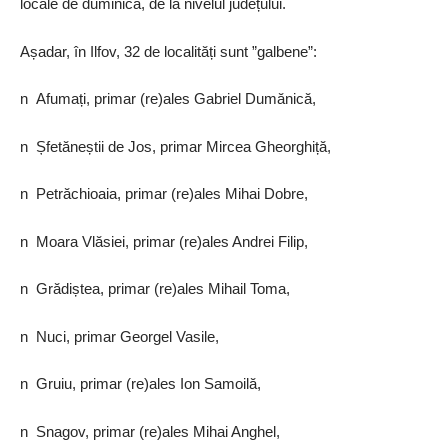
locale de duminică, de la nivelul județului.
Așadar, în Ilfov, 32 de localități sunt ”galbene”:
n Afumați, primar (re)ales Gabriel Dumănică,
n Șfetăneștii de Jos, primar Mircea Gheorghiță,
n Petrăchioaia, primar (re)ales Mihai Dobre,
n Moara Vlăsiei, primar (re)ales Andrei Filip,
n Grădiștea, primar (re)ales Mihail Toma,
n Nuci, primar Georgel Vasile,
n Gruiu, primar (re)ales Ion Samoilă,
n Snagov, primar (re)ales Mihai Anghel,