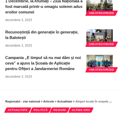
1 Decembrie, la Afumați – Ziua Națională a
fost marcată printr-u omagiu solemn adus
eroilor comunei
UNCATEGORIZED
decembrie 3, 2025
Recunoștință din generație în generație,
la Balotești
UNCATEGORIZED
decembrie 3, 2025
Campania „E timpul să nu mai dăm și noi
ceva” a ajuns la Școala de Aplicație
pentru Ofițeri a Jandarmeriei Române
UNCATEGORIZED
decembrie 3, 2025
Regionalul - ziar national
>
Articole
>
Actualitate
>
Alegeri locale în orașele Bragadiru și Buftea
ACTUALITATE
POLITICĂ
REGIUNI
ULTIMA ORA