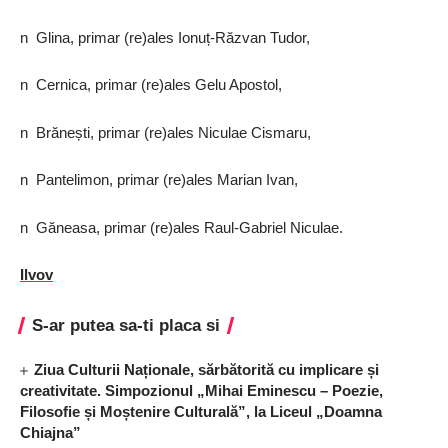
n Glina, primar (re)ales Ionuț-Răzvan Tudor,
n Cernica, primar (re)ales Gelu Apostol,
n Brănești, primar (re)ales Niculae Cismaru,
n Pantelimon, primar (re)ales Marian Ivan,
n Găneasa, primar (re)ales Raul-Gabriel Niculae.
Ilvov
S-ar putea sa-ti placa si
Ziua Culturii Naționale, sărbătorită cu implicare și
creativitate. Simpozionul „Mihai Eminescu – Poezie,
Filosofie și Moștenire Culturală”, la Liceul „Doamna
Chiajna”