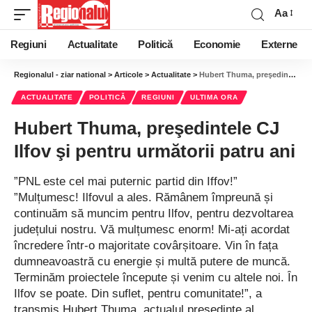
Aa
Regiuni
Actualitate
Politică
Economie
Externe
Regionalul - ziar national
>
Articole
>
Actualitate
>
Hubert Thuma, preşedintele CJ Ilfov şi pentru următorii patru ani
ACTUALITATE
POLITICĂ
REGIUNI
ULTIMA ORA
Hubert Thuma, preşedintele CJ
Ilfov şi pentru următorii patru ani
”PNL este cel mai puternic partid din Iffov!”
”Mulțumesc! Ilfovul a ales. Rămânem împreună și
continuăm să muncim pentru Ilfov, pentru dezvoltarea
județului nostru. Vă mulțumesc enorm! Mi-ați acordat
încredere într-o majoritate covârșitoare. Vin în fața
dumneavoastră cu energie și multă putere de muncă.
Terminăm proiectele începute și venim cu altele noi. În
Ilfov se poate. Din suflet, pentru comunitate!”, a
transmis Hubert Thuma, actualul președinte al