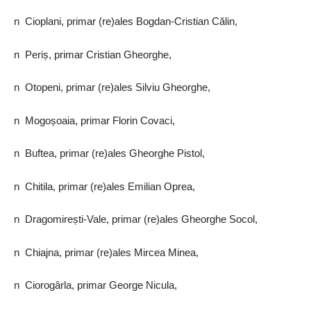
n Cioplani, primar (re)ales Bogdan-Cristian Călin,
n Periș, primar Cristian Gheorghe,
n Otopeni, primar (re)ales Silviu Gheorghe,
n Mogoșoaia, primar Florin Covaci,
n Buftea, primar (re)ales Gheorghe Pistol,
n Chitila, primar (re)ales Emilian Oprea,
n Dragomirești-Vale, primar (re)ales Gheorghe ­Socol,
n Chiajna, primar (re)ales Mircea Minea,
n Ciorogârla, primar George Nicula,