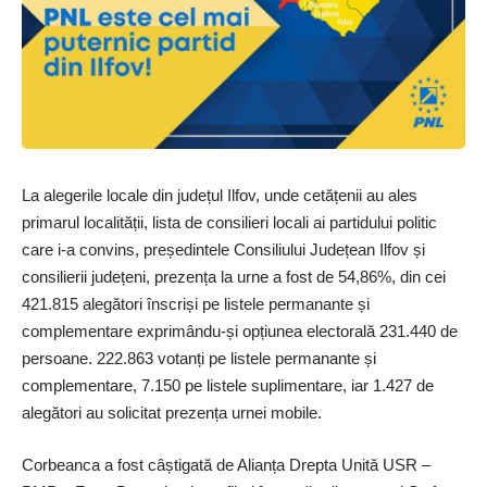
La alegerile locale din județul Ilfov, unde cetățenii au ales
primarul localității, lista de consilieri locali ai partidului politic
care i-a convins, președintele Consiliului Județean Ilfov și
consilierii județeni, prezența la urne a fost de 54,86%, din cei
421.815 alegători înscriși pe listele permanante și
complementare exprimându-și opțiunea electorală 231.440 de
per­soane. 222.863 vo­tanți pe listele permanante și
complementare, 7.150 pe listele suplimentare, iar 1.427 de
alegători au solicitat prezența urnei mobile.
Corbeanca a fost câș­tigată de Alianța Drepta Unită USR –