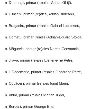
n Domnești, primar (re)ales, Adrian Ghiță,
n Clinceni, primar (re)ales, Adrian Budeanu,
n Bragadiru, primar (re)ales Gabriel Lupulescu,
n Cornetu, primar (reales) Adrian-Eduard Stoica,
n Măgurele, primar (re)ales Narcis-Constantin,
n Jilava, primar (re)ales Elefterie-Ilie Petre,
n 1 Decembrie, primar (re)ales Gheorghe Petre,
n Copăceni, primar (re)ales Ionuț Marin,
n Vidra, primar (re)ales Marian Tudor,
n Berceni, primar George Ene,