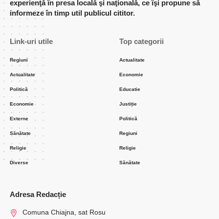
experienţă în presa locală şi naţională, ce îşi propune să
informeze în timp util publicul cititor.
Link-uri utile
Top categorii
Regiuni
Actualitate
Actualitate
Economie
Politică
Educatie
Economie
Justiție
Externe
Politică
Sănătate
Regiuni
Religie
Religie
Diverse
Sănătate
Adresa Redacție
Comuna Chiajna, sat Rosu