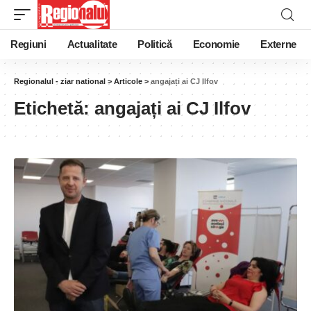
Regiuni
Actualitate
Politică
Economie
Externe
Regionalul - ziar national
>
Articole
>
angajați ai CJ Ilfov
Etichetă:
angajați ai CJ Ilfov