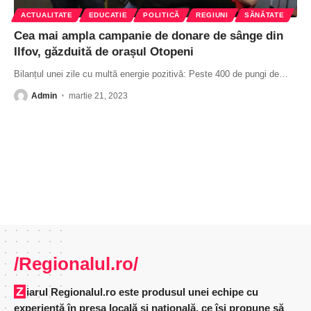
ACTUALITATE
EDUCATIE
POLITICĂ
REGIUNI
SĂNĂTATE
Cea mai ampla campanie de donare de sânge din
Ilfov, găzduită de orașul Otopeni
Bilanțul unei zile cu multă energie pozitivă: Peste 400 de pungi de
…
Admin
martie 21, 2023
/Regionalul.ro/
Ziarul Regionalul.ro este produsul unei echipe cu
experienţă în presa locală şi naţională, ce îşi propune să