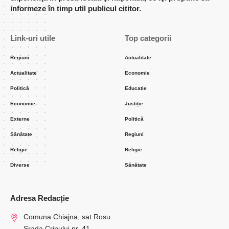
informeze în timp util publicul cititor.
Link-uri utile
Top categorii
Regiuni
Actualitate
Actualitate
Economie
Politică
Educatie
Economie
Justiție
Externe
Politică
Sănătate
Regiuni
Religie
Religie
Diverse
Sănătate
Adresa Redacție
Comuna Chiajna, sat Rosu
Srada Crinului nr. 41