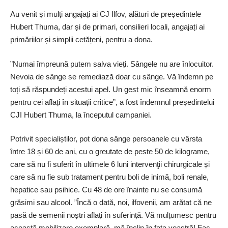
Au venit și mulți angajați ai CJ Ilfov, alături de președintele
Hubert Thuma, dar și de primari, consilieri locali, angajați ai
primăriilor și simplii cetățeni, pentru a dona.
”Numai împreună putem salva vieți. Sângele nu are înlocuitor.
Nevoia de sânge se remediază doar cu sânge. Vă îndemn pe
toți să răspundeți acestui apel. Un gest mic înseamnă enorm
pentru cei aflați în situații critice”, a fost îndemnul președintelui
CJI Hubert Thuma, la începutul campaniei.
Potrivit specialiștilor, pot dona sânge persoanele cu vârsta
între 18 și 60 de ani, cu o greutate de peste 50 de kilograme,
care să nu fi suferit în ultimele 6 luni intervenţii chirurgicale și
care să nu fie sub tratament pentru boli de inimă, boli renale,
hepatice sau psihice. Cu 48 de ore înainte nu se consumă
grăsimi sau alcool. ”Încă o dată, noi, ilfovenii, am arătat că ne
pasă de semenii noștri aflați în suferință. Vă mulțumesc pentru
această mobilizare exemplară, mă înclin în fața voastră! Fac