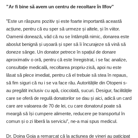
”Ar fi bine să avem un centru de recoltare în Ilfov”
”Este un răspuns pozitiv și este foarte importantă această
acțiune, pentru că eu sper să urmeze și altele, și în viitor.
Oamenii donează, văd că nu se întâmplă nimic, donarea este
aboslut benignă și ușoară și sper să îi încurajeze să vină să
doneze sânge. Un donator petrece în spațiul de donare
aproximativ o oră, pentru că este înregistrat, i se fac analize,
consultație medicală, recoltarea propriu-zisă, apoi nu este
lăsat să plece imediat, pentru că el trebuie să stea în repaus,
să fim siguri că nu i se va face rău. Autoritățile din Otopeni s-
au pregătit inclusiv cu apă, ciocolată, sucuri. Desigur, facilitățile
care se oferă de regulă donatorilor se dau și aici, adică un card
care are valoarea de 70 de lei, cu care donatorul poate să
meargă să își cumpere alimente, reducere pe transportul în
comun și o zi liberă la serviciu”, ne-a mai spus medicul.
Dr. Doina Goja a remarcat că la acțiunea de vineri au paticipat