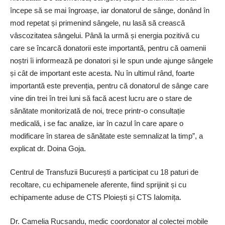
începe să se mai îngroașe, iar donatorul de sânge, donând în
mod repetat și primenind sângele, nu lasă să crească
vâscozitatea sângelui. Până la urmă și energia pozitivă cu
care se încarcă donatorii este importantă, pentru că oamenii
noștri îi informează pe donatori și le spun unde ajunge sângele
și cât de important este acesta. Nu în ultimul rând, foarte
importantă este prevenția, pentru că donatorul de sânge care
vine din trei în trei luni să facă acest lucru are o stare de
sănătate monitorizată de noi, trece ­printr-o consultație
medicală, i se fac analize, iar în cazul în care apare o
modificare în starea de sănătate este semnalizat la timp”, a
explicat dr. Doina Goja.
Centrul de Transfuzii București a participat cu 18 paturi de
recoltare, cu echipamenele aferente, fiind sprijinit și cu
echipamente aduse de CTS Ploiești și CTS Ialomița.
Dr. Camelia ­Rucsandu, medic coordonator al colectei mobile