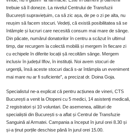
trebuie să îl doneze. La nivelul Centrului de Transfuzii
București supraviețuim, ca să zic așa, de pe o zi pe alta, nu
reușim să facem stocuri. Vedeți, că există posibilitatea să se
întâmple și lucruri care necesită consum mai mare de sânge.
Din păcate, numărul donatorilor în centru a scăzut în ultimul
timp, dar recurgem la colectă mobilă și mergem în fiecare zi
cu echipele în diferite locații șă recoltăm sânge. Mergem
inclusiv în județul Ilfov, în instituții. Noi avem stocuri de
urgență, însă aceste stocuri dacă s-ar întâmpla un eveniment
mai mare nu ar fi suficiente”, a precizat dr. Doina Goja.
Specialistul ne-a explicat că pentru acțiunea de vineri, CTS
București a venit la Otopeni cu 5 medici, 14 asistenți medicali,
2 registratori și 10 voluntari. De asemenea, alături de
specialiștii din București s-a aflat și Centrul de Transfuzie
Sanguină al Armatei. Campania a început în jurul orei 8.30 și
și-a ținut porțile deschise până în jurul orei 15.00.