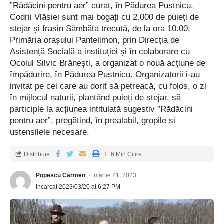
”Rădăcini pentru aer” curat, în Pădurea Pustnicu.
Codrii Vlăsiei sunt mai bogați cu 2.000 de puieți de
stejar și frasin Sâmbăta trecută, de la ora 10.00,
Primăria orașului Pantelimon, prin Direcția de
Asistență Socială a instituției și în colaborare cu
Ocolul Silvic Brănești, a organizat o nouă acțiune de
împădurire, în Pădurea Pustnicu. Organizatorii i-au
invitat pe cei care au dorit să petreacă, cu folos, o zi
în mijlocul naturii, plantând puieți de stejar, să
participle la acțiunea intitulată sugestiv ”Rădăcini
pentru aer”, pregătind, în prealabil, gropile și
ustensilele necesare.
Distribuie
6 Min Citire
Popescu Carmen
martie 21, 2023
Incarcat 2023/03/20 at 6:27 PM