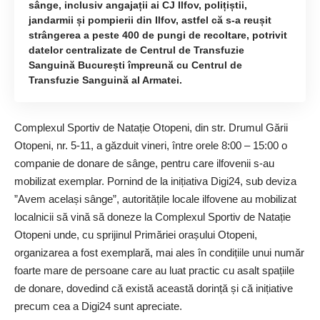
sânge, inclusiv angajații ai CJ Ilfov, polițiștii,
jandarmii și pompierii din Ilfov, astfel că s-a reușit
strângerea a peste 400 de pungi de recoltare, potrivit
datelor centralizate de Centrul de Transfuzie
Sanguină București împreună cu Centrul de
Transfuzie Sanguină al Armatei.
Complexul Sportiv de Natație Otopeni, din str. Drumul Gării
Otopeni, nr. 5-11, a găzduit vineri, între orele 8:00 – 15:00 o
companie de donare de sânge, pentru care ilfovenii s-au
mobilizat exemplar. Pornind de la inițiativa Digi24, sub deviza
”Avem același sânge”, autoritățile locale ilfovene au mobilizat
localnicii să vină să doneze la Complexul Sportiv de Natație
Otopeni unde, cu sprijinul Primăriei orașului Otopeni,
organizarea a fost exemplară, mai ales în condițiile unui număr
foarte mare de persoane care au luat practic cu asalt spațiile
de donare, dovedind că există această dorință și că inițiative
precum cea a Digi24 sunt apreciate.