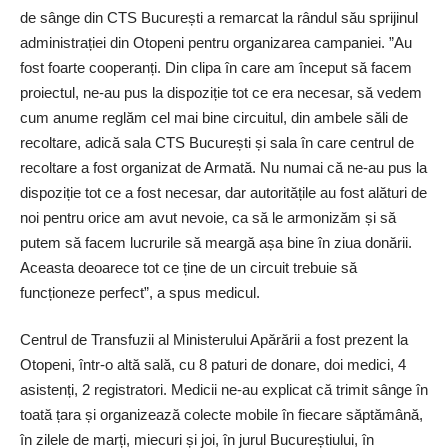
de sânge din CTS București a remarcat la rândul său sprijinul
administrației din Otopeni pentru organizarea campaniei. ”Au
fost foarte cooperanți. Din clipa în care am început să facem
proiectul, ne-au pus la dispoziție tot ce era necesar, să vedem
cum anume reglăm cel mai bine circuitul, din ambele săli de
recoltare, adică sala CTS București și sala în care centrul de
recoltare a fost organizat de Armată. Nu numai că ne-au pus la
dispoziție tot ce a fost necesar, dar autoritățile au fost alături de
noi pentru orice am avut nevoie, ca să le armonizăm și să
putem să facem lucrurile să meargă așa bine în ziua donării.
Aceasta deoarece tot ce ține de un circuit trebuie să
funcționeze perfect”, a spus medicul.
Centrul de Transfuzii al Ministerului Apărării a fost prezent la
Otopeni, într-o altă sală, cu 8 paturi de donare, doi medici, 4
asistenți, 2 registratori. Medicii ne-au explicat că trimit sânge în
toată țara și organizează colecte mobile în fiecare săptămână,
în zilele de marți, miecuri și joi, în jurul Bucureștiului, în