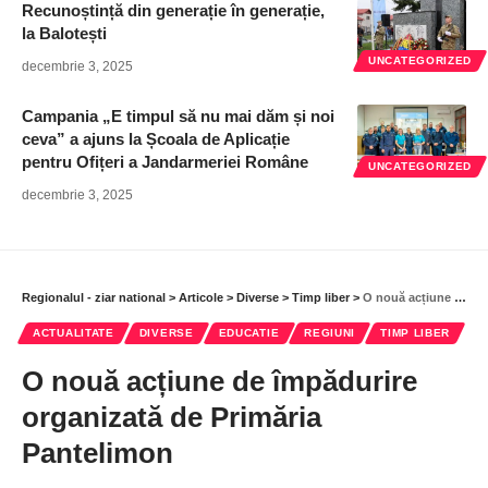
Recunoștință din generație în generație,
la Balotești
UNCATEGORIZED
decembrie 3, 2025
Campania „E timpul să nu mai dăm și noi
ceva” a ajuns la Școala de Aplicație
pentru Ofițeri a Jandarmeriei Române
UNCATEGORIZED
decembrie 3, 2025
Regionalul - ziar national
>
Articole
>
Diverse
>
Timp liber
>
O nouă acțiune de împădurire organizată de Primăria Pantelimon
ACTUALITATE
DIVERSE
EDUCATIE
REGIUNI
TIMP LIBER
O nouă acțiune de împădurire
organizată de Primăria
Pantelimon