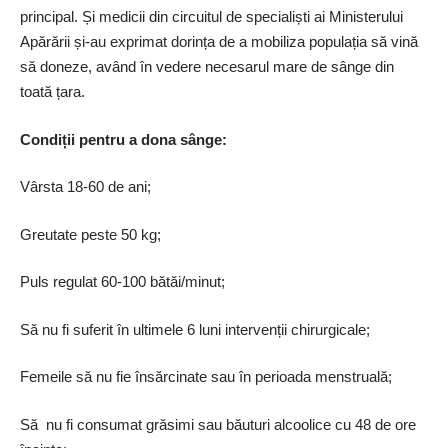
principal. Și medicii din circuitul de specialiști ai Ministerului
Apărării și-au exprimat dorința de a mobiliza populația să vină
să doneze, având în vedere necesarul mare de sânge din
toată țara.
Condiții pentru a dona sânge:
Vârsta 18-60 de ani;
Greutate peste 50 kg;
Puls regulat 60-100 bătăi/minut;
Să nu fi suferit în ultimele 6 luni intervenții chirurgicale;
Femeile să nu fie însărcinate sau în perioada menstruală;
Să
nu fi consumat grăsimi sau băuturi alcoolice cu 48 de ore