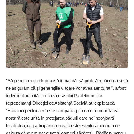
”Să petrecem o zi frumoasă în natură, să protejăm pădurea și să
ne asigurăm că și generațiile viitoare vor avea aer curat!”, a fost
îndemnul autorității locale a orașului Pantelimon. Iar
reprezentanții Direcției de Asistență Socială au explicat că
”Rădăcini pentru aer” este campania prin care ”comunitatea
noastră este unită în protejarea pădurii care ne înconjoară
localitatea, iar participarea noastră este esențială pentru a ne
asigura că avem aer curat și oameni sănătoși. „Rădăcini pentru