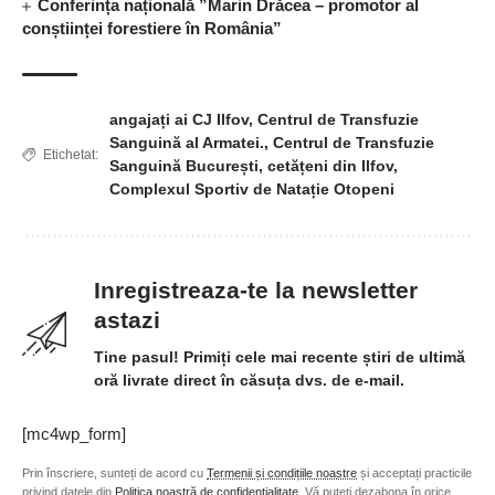
Conferința națională ”Marin Drăcea – promotor al
conștiinței forestiere în România”
angajați ai CJ Ilfov
,
Centrul de Transfuzie
Sanguină al Armatei.
,
Centrul de Transfuzie
Etichetat:
Sanguină București
,
cetățeni din Ilfov
,
Complexul Sportiv de Natație Otopeni
Inregistreaza-te la newsletter
astazi
Tine pasul! Primiți cele mai recente știri de ultimă
oră livrate direct în căsuța dvs. de e-mail.
[mc4wp_form]
Prin înscriere, sunteți de acord cu
Termenii și condițiile noastre
și acceptați practicile
privind datele din
Politica noastră de confidențialitate
. Vă puteți dezabona în orice