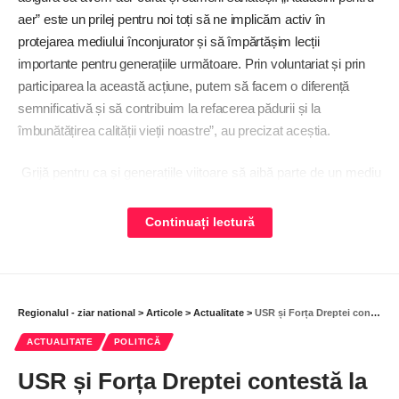
aer” este un prilej pentru noi toți să ne implicăm activ în
protejarea mediului înconjurator și să împărtășim lecții
importante pentru generațiile următoare. Prin voluntariat și prin
participarea la această acțiune, putem să facem o diferență
semnificativă și să contribuim la refacerea pădurii și la
îmbunătățirea calității vieții noastre”, au precizat aceștia.
Grijă pentru ca și generațiile viitoare să aibă parte de un mediu
sănătos
Continuați lectură
Acțiunea a debutat la ora 10.00, cu un instructaj al
reprezentanților Ocolului Silvic Brănești, iar numărul
participanților a fost semnificativ.
Regionalul - ziar national
>
Articole
>
Actualitate
>
USR și Forța Dreptei contestă la CCR numirile de la CNA și Curtea de Conturi
”Am fost prezent astăzi, alături de câteva sute de voluntari, la o
ACTUALITATE
POLITICĂ
nouă acțiune de împădurire în Pădurea Pustnicu. Am petrecut o
zi frumoasă în natură și în mijlocul unor oameni inimoși veniți,
USR și Forța Dreptei contestă la
încă de la prima oră a dimineții, să dea o mână de ajutor la