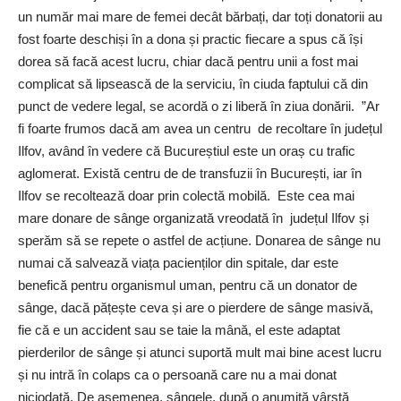
un număr mai mare de femei decât bărbați, dar toți donatorii au
fost foarte deschiși în a dona și practic fiecare a spus că își
dorea să facă acest lucru, chiar dacă pentru unii a fost mai
complicat să lipsească de la serviciu, în ciuda faptului că din
punct de vedere legal, se acordă o zi liberă în ziua donării.
”Ar
fi foarte frumos dacă am avea un centru
de recoltare în județul
Ilfov, având în vedere că Bucureștiul este un oraș cu trafic
aglomerat. Există centru de de transfuzii în București, iar în
Ilfov se recoltează doar prin colectă mobilă.
Este cea mai
mare donare de sânge organizată vreodată în
județul Ilfov și
sperăm să se repete o astfel de acțiune. Donarea de sânge nu
numai că salvează viața pacienților din spitale, dar este
benefică pentru organismul uman, pentru că un donator de
sânge, dacă pățește ceva și are o pierdere de sânge masivă,
fie că e un accident sau se taie la mână, el este adaptat
pierderilor de sânge și atunci suportă mult mai bine acest lucru
și nu intră în colaps ca o persoană care nu a mai donat
niciodată. De asemenea, sângele, după o anumită vârstă