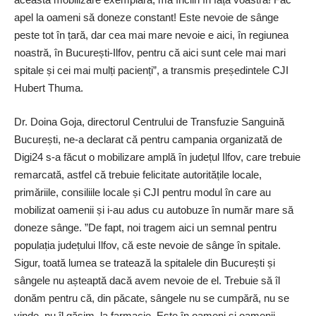
apel la oameni să doneze constant! Este nevoie de sânge
peste tot în țară, dar cea mai mare nevoie e aici, în regiunea
noastră, în București-Ilfov, pentru că aici sunt cele mai mari
spitale și cei mai mulți pacienți”, a transmis președintele CJI
Hubert Thuma.
Dr. Doina Goja, directorul Centrului de Transfuzie Sanguină
București, ne-a declarat că pentru campania organizată de
Digi24 s-a făcut o mobilizare amplă în județul Ilfov, care trebuie
remarcată, astfel că trebuie felicitate autoritățile locale,
primăriile, consiliile locale și CJI pentru modul în care au
mobilizat oamenii și i-au adus cu autobuze în număr mare să
doneze sânge. ”De fapt, noi tragem aici un semnal pentru
populația județului Ilfov, că este nevoie de sânge în spitale.
Sigur, toată lumea se tratează la spitalele din București și
sângele nu așteaptă dacă avem nevoie de el. Trebuie să îl
donăm pentru că, din păcate, sângele nu se cumpără, nu se
vinde, nu îl găsim
la farmacie. Este în oameni și oamenii