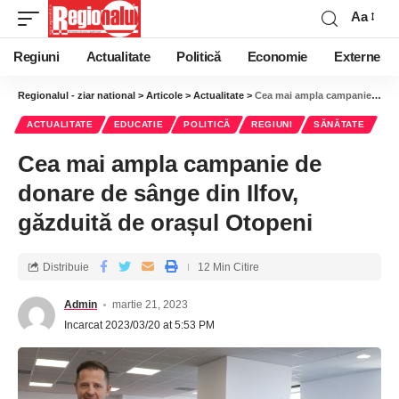
Aa
Regiuni
Actualitate
Politică
Economie
Externe
Regionalul - ziar national
>
Articole
>
Actualitate
>
Cea mai ampla campanie de donare de sânge din Ilfov, găzduită de orașul Otopeni
ACTUALITATE
EDUCATIE
POLITICĂ
REGIUNI
SĂNĂTATE
Cea mai ampla campanie de
donare de sânge din Ilfov,
găzduită de orașul Otopeni
Distribuie
12 Min Citire
Admin
martie 21, 2023
Incarcat 2023/03/20 at 5:53 PM