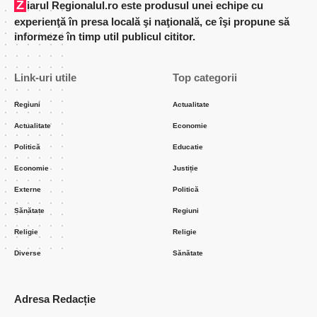
Ziarul Regionalul.ro este produsul unei echipe cu
experienţă în presa locală şi naţională, ce îşi propune să
informeze în timp util publicul cititor.
Link-uri utile
Top categorii
Regiuni
Actualitate
Actualitate
Economie
Politică
Educatie
Economie
Justiție
Externe
Politică
Sănătate
Regiuni
Religie
Religie
Diverse
Sănătate
Adresa Redacție