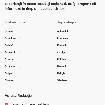
experienţă în presa locală şi naţională, ce îşi propune să
informeze în timp util publicul cititor.
Link-uri utile
Top categorii
Regiuni
Actualitate
Actualitate
Economie
Politică
Educatie
Economie
Justiție
Externe
Politică
Sănătate
Regiuni
Religie
Religie
Diverse
Sănătate
Adresa Redacție
Comuna Chiajna, sat Rosu