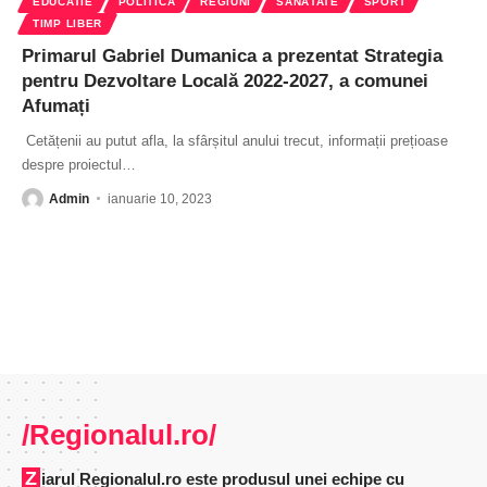
EDUCATIE
POLITICĂ
REGIUNI
SĂNĂTATE
SPORT
TIMP LIBER
Primarul Gabriel Dumanica a prezentat Strategia
pentru Dezvoltare Locală 2022-2027, a comunei
Afumați
Cetățenii au putut afla, la sfârșitul anului trecut, informații prețioase
despre proiectul
…
Admin
ianuarie 10, 2023
/Regionalul.ro/
Ziarul Regionalul.ro este produsul unei echipe cu