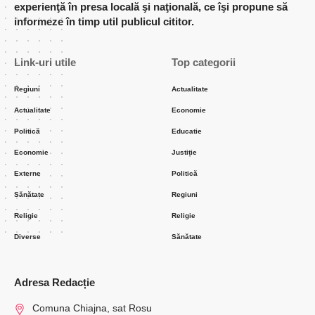
experienţă în presa locală şi naţională, ce îşi propune să
informeze în timp util publicul cititor.
Link-uri utile
Top categorii
Regiuni
Actualitate
Actualitate
Economie
Politică
Educatie
Economie
Justiție
Externe
Politică
Sănătate
Regiuni
Religie
Religie
Diverse
Sănătate
Adresa Redacție
Comuna Chiajna, sat Rosu