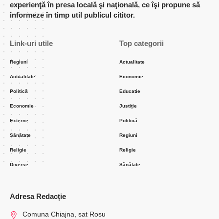
experienţă în presa locală şi naţională, ce îşi propune să
informeze în timp util publicul cititor.
Link-uri utile
Top categorii
Regiuni
Actualitate
Actualitate
Economie
Politică
Educatie
Economie
Justiție
Externe
Politică
Sănătate
Regiuni
Religie
Religie
Diverse
Sănătate
Adresa Redacție
Comuna Chiajna, sat Rosu