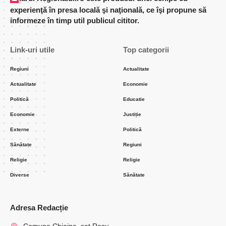
experienţă în presa locală şi naţională, ce îşi propune să
informeze în timp util publicul cititor.
Link-uri utile
Top categorii
Regiuni
Actualitate
Actualitate
Economie
Politică
Educatie
Economie
Justiție
Externe
Politică
Sănătate
Regiuni
Religie
Religie
Diverse
Sănătate
Adresa Redacție