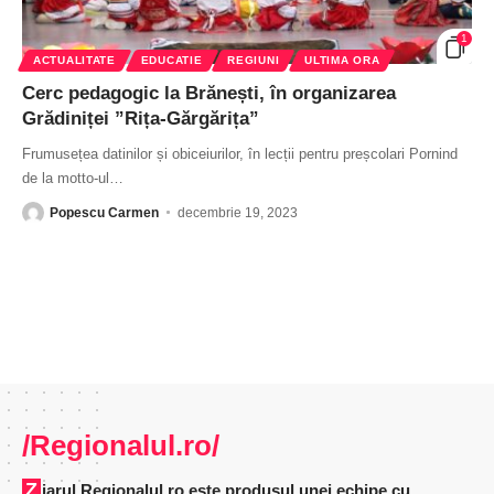
1
ACTUALITATE
EDUCATIE
REGIUNI
ULTIMA ORA
Cerc pedagogic la Brănești, în organizarea
Grădiniței ”Rița-Gărgărița”
Frumusețea datinilor și obiceiurilor, în lecții pentru preșcolari Pornind
de la motto-ul
…
Popescu Carmen
decembrie 19, 2023
/Regionalul.ro/
Ziarul Regionalul.ro este produsul unei echipe cu