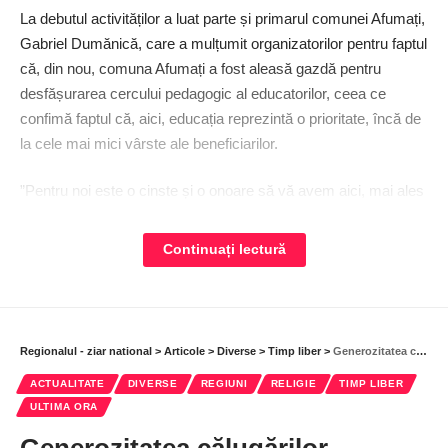
La debutul activităților a luat parte și primarul comunei Afumați,
Gabriel Dumănică, care a mulțumit organizatorilor pentru faptul
că, din nou, comuna Afumați a fost aleasă gazdă pentru
desfășurarea cercului pedagogic al educatorilor, ceea ce
confimă faptul că, aici, educația reprezintă o prioritate, încă de
la cele mai mici vârste ale beneficiarilor.
”Pentru noi este o cinste și o onoare să vă avem aici, mai ales
că eu, ca primar ales în anul 2008, am spus încă de la
începutul mandatului că primul domeniul în care trebuie investit
Continuați lectură
este educația. Și, dovedim constant că nu au fost doar vorbe,
pentru că azi avem fapte – care se văd. Foarte important este,
însă, că toate aceste lucruri nu se puteau realiza decât cu
ajutorul dumneavoastră, o resursă umană deosebită”, a spus
Regionalul - ziar national
>
Articole
>
Diverse
>
Timp liber
>
Generozitatea călugărilor Mănăstirii Sitaru a adus bucurie familiilor greu încercate
edilul.
ACTUALITATE
DIVERSE
REGIUNI
RELIGIE
TIMP LIBER
ULTIMA ORA
Acesta a profitat de prezența celor care se ocupă de educația
preșcolarilor și a dorit să puncteze foarte pe scurt câteva