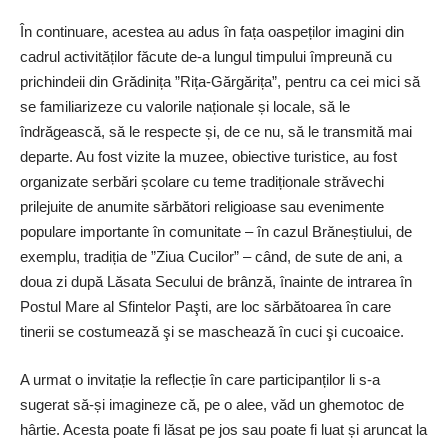
În continuare, acestea au adus în fața oaspeților imagini din
cadrul activităților făcute de-a lungul timpului împreună cu
prichindeii din Grădinița ”Rița-Gărgărița”, pentru ca cei mici să
se familiarizeze cu valo­rile naționale și locale, să le
îndrăgească, să le respecte și, de ce nu, să le transmită mai
departe. Au fost vizite la muzee, obiective turistice, au fost
organizate serbări școlare cu teme tradiționale străvechi
prilejuite de anumite sărbători religioase sau evenimente
populare importante în comunitate – în cazul Brăneștiului, de
exemplu, tradiția de ”Ziua Cucilor” – când, de sute de ani, a
doua zi după Lăsata Secului de brânză, înainte de intrarea în
Postul Mare al Sfintelor Paşti, are loc sărbătoarea în care
tinerii se costumează şi se maschează în cuci şi cucoaice.
A urmat o invitație la re­flecție în care participanților li s-a
sugerat să-și imagineze că, pe o alee, văd un ghemotoc de
hârtie. Acesta poate fi lăsat pe jos sau poate fi luat și aruncat la