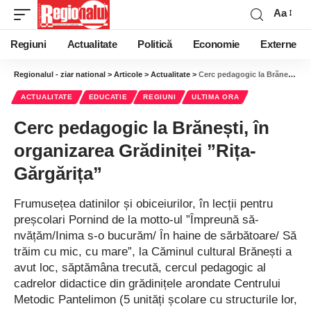
Aa
Regiuni
Actualitate
Politică
Economie
Externe
Regionalul - ziar national
>
Articole
>
Actualitate
>
Cerc pedagogic la Brănești, în organizarea Grădiniței ”Rița-Gărgărița”
ACTUALITATE
EDUCATIE
REGIUNI
ULTIMA ORA
Cerc pedagogic la Brănești, în
organizarea Grădiniței ”Rița-
Gărgărița”
Frumusețea datinilor și obiceiurilor, în lecții pentru
preșcolari Pornind de la motto-ul ”Împreună să-
nvățăm/Inima s-o bucurăm/ În haine de sărbătoare/ Să
trăim cu mic, cu mare”, la Căminul cultural Brănești a
avut loc, săptămâna trecută, cercul pedagogic al
cadrelor didactice din grădinițele arondate Centrului
Metodic Pantelimon (5 unități școlare cu structurile lor,