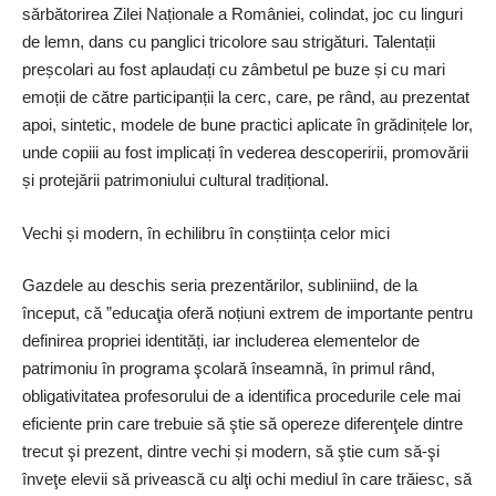
sărbătorirea Zilei Naționale a României, colindat, joc cu linguri
de lemn, dans cu panglici tricolore sau strigături. Talentații
preșcolari au fost aplaudați cu zâmbetul pe buze și cu mari
emoții de către participanții la cerc, care, pe rând, au prezentat
apoi, sintetic, modele de bune practici aplicate în grădinițele lor,
unde copiii au fost implicați în vederea descoperirii, promovării
și protejării patrimoniului cultural tradițional.
Vechi și modern, în echilibru în conștiința celor mici
Gazdele au deschis seria prezentărilor, subliniind, de la
început, că ”educaţia oferă noțiuni extrem de importante pentru
definirea propriei identități, iar includerea elementelor de
patrimoniu în programa şcolară înseamnă, în primul rând,
obligativitatea profesorului de a identifica procedurile cele mai
eficiente prin care trebuie să ştie să opereze diferenţele dintre
trecut şi prezent, dintre vechi și modern, să ştie cum să-şi
înveţe elevii să privească cu alţi ochi mediul în care trăiesc, să