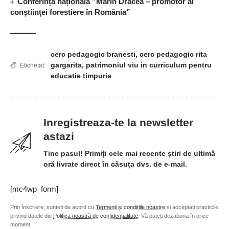
Conferința națională ”Marin Drăcea – promotor al
conștiinței forestiere în România”
cerc pedagogic branesti
,
cerc pedagogic rita
gargarita
,
patrimoniul viu in curriculum pentru
Etichetat:
educatie timpurie
Inregistreaza-te la newsletter
astazi
Tine pasul! Primiți cele mai recente știri de ultimă
oră livrate direct în căsuța dvs. de e-mail.
[mc4wp_form]
Prin înscriere, sunteți de acord cu
Termenii și condițiile noastre
și acceptați practicile
privind datele din
Politica noastră de confidențialitate
. Vă puteți dezabona în orice
moment.