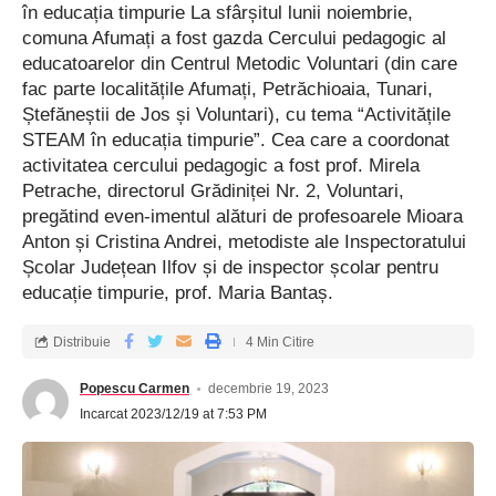
în educația timpurie La sfârșitul lunii noiembrie,
comuna Afumați a fost gazda Cercului pedagogic al
educatoarelor din Centrul Metodic Voluntari (din care
fac parte localitățile Afumați, Petrăchioaia, Tunari,
Ștefăneștii de Jos și Voluntari), cu tema “Activitățile
STEAM în educația timpurie”. Cea care a coordonat
activitatea cercului pedagogic a fost prof. Mirela
Petrache, directorul Grădiniței Nr. 2, Voluntari,
pregătind even-imentul alături de profesoarele Mioara
Anton și Cristina Andrei, metodiste ale Inspectoratului
Școlar Județean Ilfov și de inspector școlar pentru
educație timpurie, prof. Maria Bantaș.
Distribuie
4 Min Citire
Popescu Carmen
decembrie 19, 2023
Incarcat 2023/12/19 at 7:53 PM