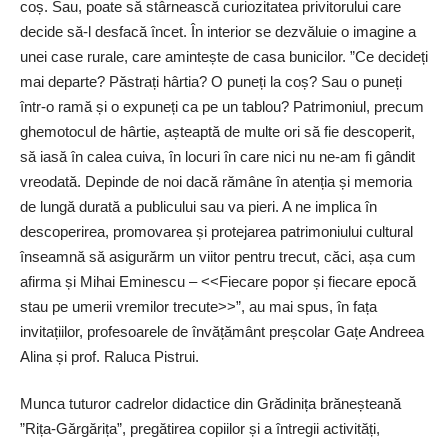
coș. Sau, poate să stârnească curiozitatea privitorului care
decide să-l desfacă încet. În interior se dezvăluie o imagine a
unei case rurale, care amintește de casa bunicilor. ”Ce decideți
mai departe? Păstrați hârtia? O puneți la coș? Sau o puneți
într-o ramă și o expuneți ca pe un tablou? Patrimoniul, precum
ghemotocul de hârtie, așteaptă de multe ori să fie descoperit,
să iasă în calea cuiva, în locuri în care nici nu ne-am fi gândit
vreodată. Depinde de noi dacă rămâne în atenția și memoria
de lungă durată a publicului sau va pieri. A ne implica în
descoperirea, promovarea și protejarea patrimoniului cultural
înseamnă să asigurărm un viitor pentru trecut, căci, așa cum
afirma și Mihai Eminescu – <<Fiecare popor și fiecare epocă
stau pe umerii vremilor trecute>>”, au mai spus, în fața
invitațiilor, profesoarele de învățământ preșcolar Gațe Andreea
Alina și prof. Raluca Pistrui.
Munca tuturor cadrelor didactice din Grădinița brăneșteană
”Rița-Gărgărița”, pregătirea copiilor și a întregii activități,