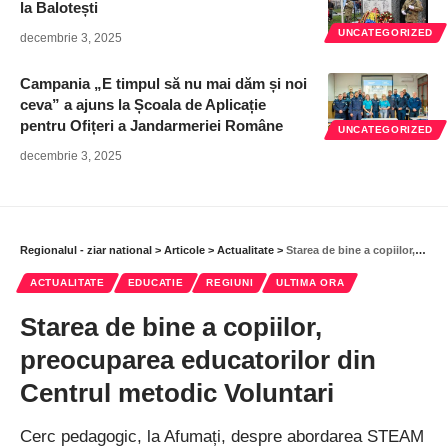
la Balotești
UNCATEGORIZED
decembrie 3, 2025
Campania „E timpul să nu mai dăm și noi
ceva” a ajuns la Școala de Aplicație
pentru Ofițeri a Jandarmeriei Române
UNCATEGORIZED
decembrie 3, 2025
Regionalul - ziar national
>
Articole
>
Actualitate
>
Starea de bine a copiilor, preocuparea educatorilor din Centrul metodic Voluntari
ACTUALITATE
EDUCATIE
REGIUNI
ULTIMA ORA
Starea de bine a copiilor,
preocuparea educatorilor din
Centrul metodic Voluntari
Cerc pedagogic, la Afumați, despre abordarea STEAM