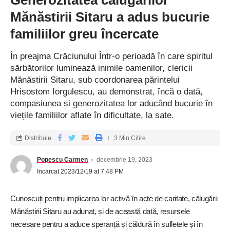
Generozitatea călugărilor
repere istorice legate de atestarea documentară a comunei
Mănăstirii Sitaru a adus bucurie
Afumați, primele referiri datând de la 1510, dar și câteva vechi
familiilor greu încercate
vestigii păstrate pe teritoriul localității – ruinele Curții domnești
a lui Radu de la Afumați, ansamblul fostei curți a stolnicului
În preajma Crăciunului Într-o perioadă în care spiritul
Constantin Cantacuzino. Edilul i-a invitat pe oaspeți să le
sărbătorilor luminează inimile oamenilor, clericii
viziteze și a dat asigurări că, și pe viitor, orice activitate care
Mănăstirii Sitaru, sub coordonarea părintelui
are în centrul ei educația copiilor va primi sprijinul administrației
Hrisostom Iorgulescu, au demonstrat, încă o dată,
locale afumățene.
compasiunea și generozitatea lor aducând bucurie în
viețile familiilor aflate în dificultate, la sate.
Așadar, într-un climat relaxant şi reconfortant s-a trecut la o
activitate demonstrativă prezentată de prof. Andreea Hera și
Distribuie
3 Min Citire
preșcolarii grupei mari: “Lumea dispărută a dinozaurilor”.
Popescu Carmen
decembrie 19, 2023
Activitatea pe domeniul experiențial a fost îmbinată armonios
Incarcat 2023/12/19 at 7:48 PM
cu cea desfășurată la centre, ținându-se cont de nivelul de
vârstă al copiilor. Micuții au dovedit bună pregătire și au fost
Cunoscuți pentru implicarea lor activă în acte de caritate, călugării
motivaţi să se implice activ și au fost încurajați să-și finalizeze
Mănăstirii Sitaru au adunat, și de această dată, resursele
sarcinile fiind stimulați continuu. Au răspuns cu promptitudine
necesare pentru a aduce speranță și căldură în sufletele și în
la toate solicitările profesoarei lor, au participat conștient și