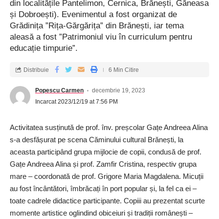
din localitățile Pantelimon, Cernica, Brănești, Găneasa
și Dobroești). Evenimentul a fost organizat de
Grădinița ”Rița-Gărgărița” din Brănești, iar tema
aleasă a fost ”Patrimoniul viu în curriculum pentru
educație timpurie”.
Distribuie
6 Min Citire
Popescu Carmen
decembrie 19, 2023
Incarcat 2023/12/19 at 7:56 PM
Activitatea susținută de prof. înv. preșcolar Gațe Andreea Alina
s-a desfășurat pe scena Căminului cultural Brănești, la
aceasta participând grupa mijlocie de copii, condusă de prof.
Gațe Andreea Alina și prof. Zamfir Cristina, respectiv grupa
mare – coordonată de prof. Grigore Maria Magdalena. Micuții
au fost încântători, îmbrăcați în port popular și, la fel ca ei –
toate cadrele didactice participante. Copiii au prezentat scurte
momente artistice oglindind obiceiuri și tradiții românești –