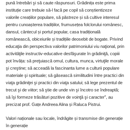
pună întrebări şi să caute răspunsuri. Grădinița este prima
instituție care trebuie să-l facă pe copil să conștientizeze
valorile creațiilor populare, să păstreze și să cultive interesul
pentru cunoașterea tradițiilor, frumusețea folclorului românesc,
dansul, cântecul și portul popular, casa tradițională
românească, obiceiurile și tradițiile deosebit de bogate. Privind
educaţia din perspectiva valorilor patrimoniului viu naţional, prin
activităţile instructiv-educative desfăşurate în grădiniţă, copiii
pot învăța: să preţuiască omul, cultura, munca, virtuţile morale
şi creştine; să acceadă la fascinanta lume a culturii populare
materiale şi spirituale; să găsească similitudini între practici din
viaţa grădiniţei şi practici din viaţa satului; să lege prezentul de
trecut şi de viitor; să ştie de unde vin şi încotro se îndreaptă;
să îşi formeze trăsături pozitive de voinţă şi caracter”, au
precizat prof. Gațe Andreea Alina și Raluca Pistrui.
Valori naționale sau locale, îndrăgite și transmise din generație
în generație