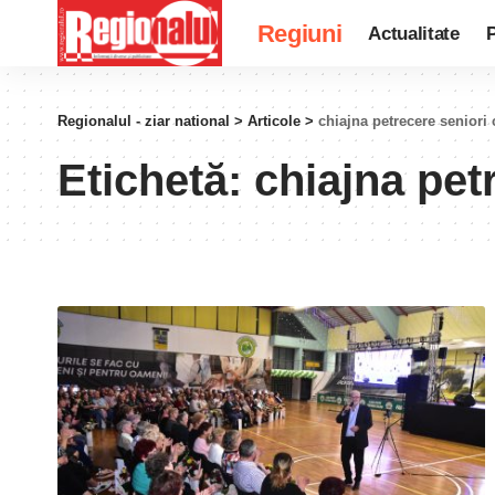
Regiuni
Actualitate
P
Regionalul - ziar national
>
Articole
>
chiajna petrecere seniori
Etichetă:
chiajna pet