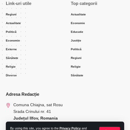
Link-uri utile
Top categorii
Regiuni
Actualitate
Actualitate
Economie
Politică
Educatie
Economie
Justiție
Externe
Politică
Sănătate
Regiuni
Religie
Religie
Diverse
Sănătate
Adresa Redacție
Comuna Chiajna, sat Rosu
Srada Crinului nr. 41
Județul Ilfov, Romania
By using this site, you agree to the
Privacy Policy
and