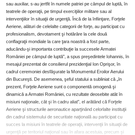
sau auxiliar, s-au jertfit în numele patriei pe câmpul de luptă, în
teatrele de operaţii, pe timpul exerciţiilor militare sau al
intervenţiilor în situaţii de urgenţă. Încă de la înfiinţare, Forţele
Aeriene, alături de celelalte categorii de forţe, au participat cu
profesionalism, devotament şi hotărâre la cele două
conflagraţii mondiale la care ţara noastră a fost parte,
aducându-şi importanta contribuţie la succesele Armatei
României pe câmpul de luptă”, a spus preşedintele ­Iohannis, în
mesajul prezentat de consilierul prezidenţial Ion Oprişor, în
cadrul ceremoniei desfăşurate la Monumentul Eroilor Aerului
din Bucureşti. De asemenea, şeful statului a subliniat că „în
prezent, Forţele Aeriene sunt o componentă omogenă şi
dinamică a Armatei României, cu rezultate deosebite atât în
misiuni naţionale, cât şi în cadru aliat”, el arătând că Forţele
Aeriene şi structurile aeronautice aparţinând celorlalte instituţii
din cadrul sistemului de securitate naţională au participat cu
succes la misiuni în teatrele de operaţii, intervenţii în situaţii de
urgenţă pe teritoriul naţional sau în afara acestuia, precum şi