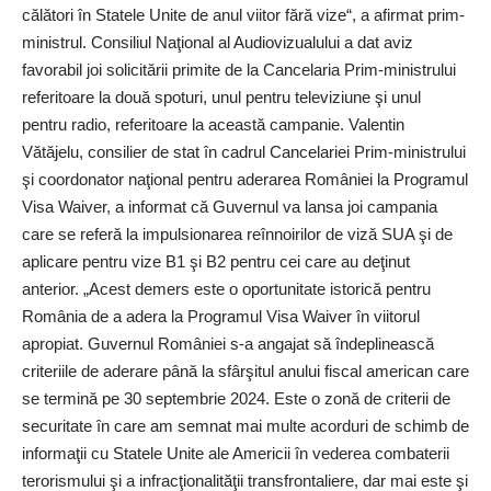
călători în Statele Unite de anul viitor fără vize“, a afirmat prim-
ministrul. Consiliul Naţional al Audiovizualului a dat aviz
favorabil joi solicitării primite de la Cancelaria Prim-ministrului
referitoare la două spoturi, unul pentru televiziune şi unul
pentru radio, referitoare la această campanie. Valentin
Vătăjelu, consilier de stat în cadrul Cancelariei Prim-ministrului
şi coordonator naţional pentru aderarea României la Programul
Visa Waiver, a informat că Guvernul va lansa joi campania
care se referă la impulsionarea reînnoirilor de viză SUA şi de
aplicare pentru vize B1 şi B2 pentru cei care au deţinut
anterior. „Acest demers este o oportunitate istorică pentru
România de a adera la Programul Visa Waiver în viitorul
apropiat. Guvernul României s-a angajat să îndeplinească
criteriile de aderare până la sfârşitul anului fiscal american care
se termină pe 30 septembrie 2024. Este o zonă de criterii de
securitate în care am semnat mai multe acorduri de schimb de
informaţii cu Statele Unite ale Americii în vederea combaterii
terorismului şi a infracţionalităţii transfrontaliere, dar mai este şi