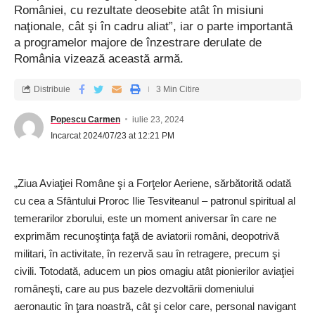
României, cu rezultate deosebite atât în misiuni
naţionale, cât şi în cadru aliat”, iar o parte importantă
a programelor majore de înzestrare derulate de
România vizează această armă.
Distribuie
3 Min Citire
Popescu Carmen
iulie 23, 2024
Incarcat 2024/07/23 at 12:21 PM
„Ziua Aviaţiei Române şi a Forţelor Aeriene, sărbătorită odată
cu cea a Sfântului Proroc Ilie Tesviteanul – patronul spiritual al
temerarilor zborului, este un moment aniversar în care ne
exprimăm recunoştinţa faţă de aviatorii români, deopotrivă
militari, în activitate, în rezervă sau în retragere, precum şi
civili. Totodată, aducem un pios omagiu atât pionierilor aviaţiei
româneşti, care au pus bazele dezvoltării domeniului
aeronautic în ţara noastră, cât şi celor care, personal navigant