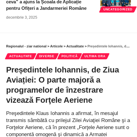
ceva” a ajuns la Școala de Aplicație
pentru Ofițeri a Jandarmeriei Române
UNCATEGORIZED
decembrie 3, 2025
Regionalul - ziar national
>
Articole
>
Actualitate
>
Președintele Iohannis, de Ziua Aviației: O parte majoră a programelor de înzestrare vizează Forţele Aeriene
ACTUALITATE
DIVERSE
POLITICĂ
ULTIMA ORA
Președintele Iohannis, de Ziua
Aviației: O parte majoră a
programelor de înzestrare
vizează Forţele Aeriene
Preşedintele Klaus Iohannis a afirmat, în mesajul
transmis sâmbătă cu prilejul Zilei Aviaţiei Române şi a
Forţelor Aeriene, că în prezent „Forţele Aeriene sunt o
componentă omogenă şi dinamică a Armatei