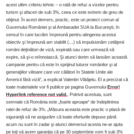
acest ultim criteriu tehnic – o rată de refuz a vizelor pentru
turism şi afaceri de sub 3%, ceea ce este extrem de greu de
obţinut. În acest demers, practic, este un proiect comun al
Guvernului României şi al Ambasadei SUA la Bucureşti, în
sensul în care lucrăm împreună pentru atingerea acestui
obiectiv şi împreună am stabilit (…) să impulsionăm cetăţenii
români deţinători de viză, expirată sau care urmează să
expire, să şi-o reînnoiască. Şi atunci dorim să lansăm această
campanie pentru că este în sprijinul tuturor românilor şi al
generaţiilor viitoare care vor călători în Statele Unite ale
Americii fără viză“, a explicat Valentin Vătăjelu. El a precizat că
toate materialele vor fi publice pe pagina Guvernului ­
Error!
Hyperlink reference not valid.
. Potrivit acestuia, sunt
semnale că România este „foarte aproape“ de îndeplinirea
ratei de refuz de 3%. „Măsura aceasta este practic o plasă de
siguranţă să ne asigurăm că toate eforturile depuse până
acum nu sunt în zadar şi atunci demersul acesta ne-ar ajuta
pe toţi să avem garanţia că pe 30 septembrie vom fi sub 3%