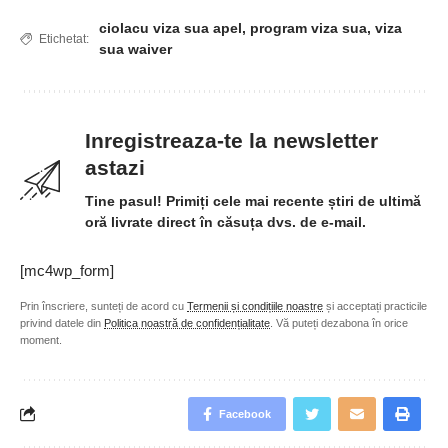
ciolacu viza sua apel
,
program viza sua
,
viza
Etichetat:
sua waiver
Inregistreaza-te la newsletter
astazi
Tine pasul! Primiți cele mai recente știri de ultimă
oră livrate direct în căsuța dvs. de e-mail.
[mc4wp_form]
Prin înscriere, sunteți de acord cu
Termenii și condițiile noastre
și acceptați practicile
privind datele din
Politica noastră de confidențialitate
. Vă puteți dezabona în orice
moment.
Facebook