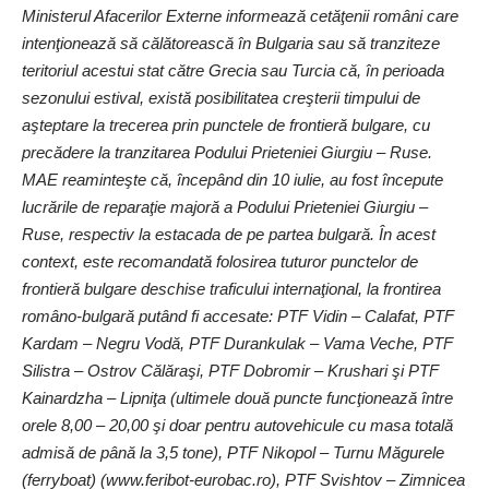
înzestrare vizează Forţele Aeriene. În perioada următoare, va
Ministerul Afacerilor Externe informează cetăţenii români care
continua derularea programelor de înzestrare cu mijloace
intenţionează să călătorească în Bulgaria sau să tranziteze
aeriene, de apărare antiaeriană şi de avertizare timpurie aflate
teritoriul acestui stat către Grecia sau Turcia că, în perioada
în curs, concomitent cu procesul de reorganizare a
sezonului estival, există posibilitatea creşterii timpului de
principalelor entităţi luptătoare, la finalul căruia va fi realizată
aşteptare la trecerea prin punctele de frontieră bulgare, cu
integrarea şi asimilarea capabilităţii avion multirol F-16”, a arătat
precădere la tranzitarea Podului Prieteniei Giurgiu – Ruse.
preşedintele Iohannis.
MAE reaminteşte că, începând din 10 iulie, au fost începute
lucrările de reparaţie majoră a Podului Prieteniei Giurgiu –
Ruse, respectiv la estacada de pe partea bulgară. În acest
S-ar putea sa-ti placa si
context, este recomandată folosirea tuturor punctelor de
frontieră bulgare deschise traficului internaţional, la frontirea
Ziua Culturii Naționale, sărbătorită cu implicare și
româno-bulgară putând fi accesate: PTF Vidin – Calafat, PTF
creativitate. Simpozionul „Mihai Eminescu – Poezie,
Kardam – Negru Vodă, PTF Durankulak – Vama Veche, PTF
Filosofie și Moștenire Culturală”, la Liceul „Doamna
Silistra – Ostrov Călăraşi, PTF Dobromir – Krushari şi PTF
Chiajna”
Kainardzha – Lipniţa (ultimele două puncte funcţionează între
Alegătorii din străinătate se pot înregistra online pentru
orele 8,00 – 20,00 şi doar pentru autovehicule cu masa totală
vot
admisă de până la 3,5 tone), PTF Nikopol – Turnu Măgurele
„Dor de Mihai Eminescu”
(ferryboat) (www.feribot-eurobac.ro), PTF Svishtov – Zimnicea