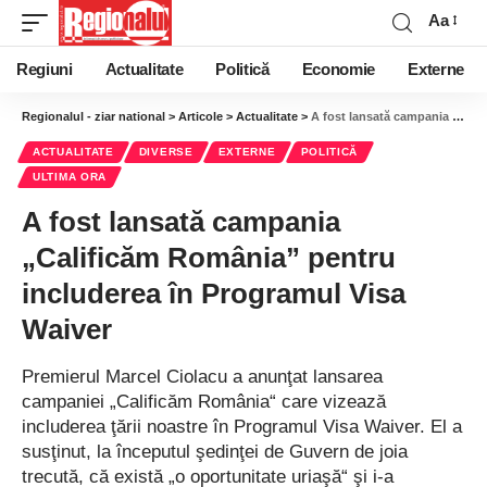
Aa
Regiuni
Actualitate
Politică
Economie
Externe
Regionalul - ziar national
>
Articole
>
Actualitate
>
A fost lansată campania „Calificăm România” pentru includerea în Programul Visa Waiver
ACTUALITATE
DIVERSE
EXTERNE
POLITICĂ
ULTIMA ORA
A fost lansată campania
„Calificăm România” pentru
includerea în Programul Visa
Waiver
Premierul Marcel Ciolacu a anunţat lansarea
campaniei „Calificăm România“ care vizează
includerea ţării noastre în Programul Visa Waiver. El a
susţinut, la începutul şedinţei de Guvern de joia
trecută, că există „o oportunitate uriaşă“ şi i-a