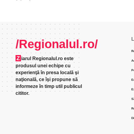
L
/Regionalul.ro/
R
Z
iarul Regionalul.ro este
A
produsul unei echipe cu
P
experienţă în presa locală şi
naţională, ce îşi propune să
E
informeze în timp util publicul
E
cititor.
S
R
D