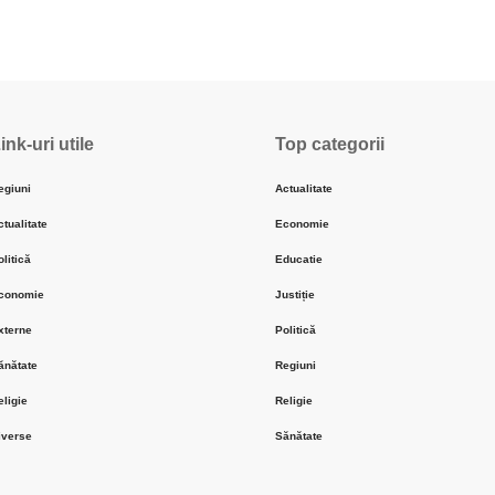
ink-uri utile
Top categorii
egiuni
Actualitate
ctualitate
Economie
olitică
Educatie
conomie
Justiție
xterne
Politică
ănătate
Regiuni
eligie
Religie
iverse
Sănătate