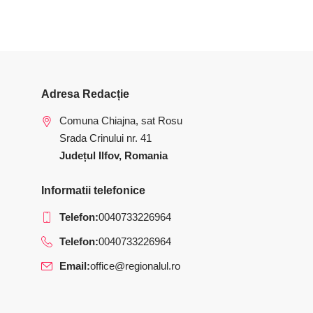
Adresa Redacție
Comuna Chiajna, sat Rosu
Srada Crinului nr. 41
Județul Ilfov, Romania
Informatii telefonice
Telefon:
0040733226964
Telefon:
0040733226964
Email:
office@regionalul.ro