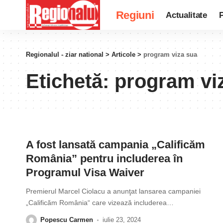
Regiuni
Actualitate
P
Regionalul - ziar national
>
Articole
>
program viza sua
Etichetă:
program vi
A fost lansată campania „Calificăm
România” pentru includerea în
Programul Visa Waiver
Premierul Marcel Ciolacu a anunţat lansarea campaniei
„Calificăm România“ care vizează includerea
…
Popescu Carmen
iulie 23, 2024