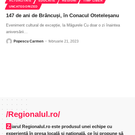
ACTUALITATE
EDUCATIE
REGIUNI
TIMP LIBER
UNCATEGORIZED
147 de ani de Brâncuși, în Conacul Oteteleșanu
Eveniment cultural de excepție, la Măgurele Cu doar o zi înaintea
aniversării
…
Popescu Carmen
februarie 21, 2023
/Regionalul.ro/
Ziarul Regionalul.ro este produsul unei echipe cu
experienţă în presa locală şi naţională, ce îşi propune să