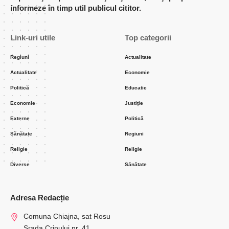
informeze în timp util publicul cititor.
Link-uri utile
Top categorii
Regiuni
Actualitate
Actualitate
Economie
Politică
Educatie
Economie
Justiție
Externe
Politică
Sănătate
Regiuni
Religie
Religie
Diverse
Sănătate
Adresa Redacție
Comuna Chiajna, sat Rosu
Srada Crinului nr. 41