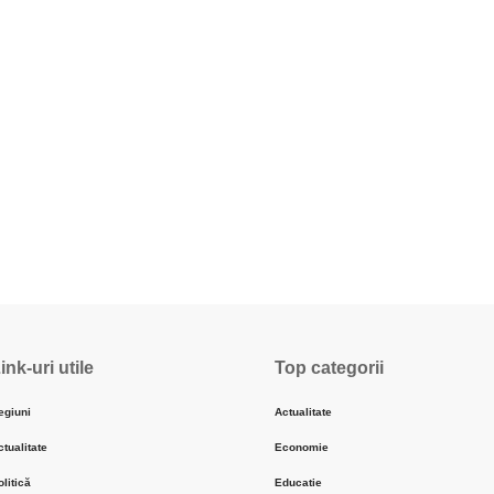
ink-uri utile
Top categorii
egiuni
Actualitate
ctualitate
Economie
olitică
Educatie