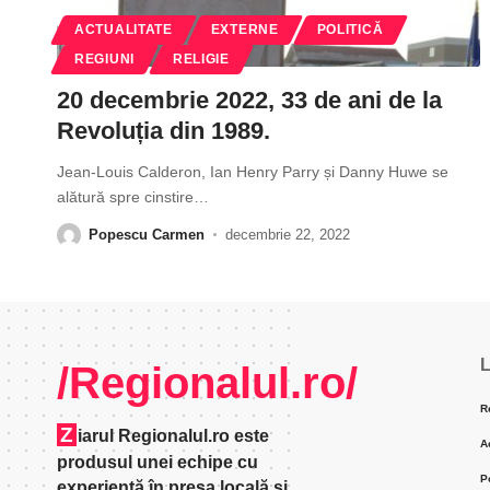
ACTUALITATE
EXTERNE
POLITICĂ
REGIUNI
RELIGIE
20 decembrie 2022, 33 de ani de la
Revoluția din 1989.
Jean-Louis Calderon, Ian Henry Parry și Danny Huwe se
alătură spre cinstire
…
Popescu Carmen
decembrie 22, 2022
L
/Regionalul.ro/
R
Z
iarul Regionalul.ro este
A
produsul unei echipe cu
P
experienţă în presa locală şi