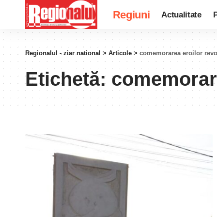
Regiuni
Actualitate
P
Regionalul - ziar national
>
Articole
>
comemorarea eroilor revol
Etichetă:
comemorarea