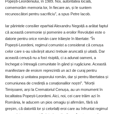
Popești-Leordeniului, în 1989. Noi, autoritatea locală,
comemorăm memoria lor, în fiecare an, și le suntem
recunoscători pentru sacrificiu”, a spus Petre Iacob.
Iar părintele consilier eparhial Alexandru Negoiță a arătat faptul
că această ceremonie și pomenire a eroilor Revoluției este o
datorie pentru orice român care trăiește în libertate: ”În
Popești-Leordeni, regimul comunist a considerat că cenușa
celor care s‑au săvârșit atunci trebuie aruncată și uitată. Dar
această cenușă nu a fost risipită, ci a adunat oameni, a
închegat o întreagă comunitate în gând și rugăciune. Această
manifestare de eroism reprezintă un act de curaj pentru
libertatea și unitatea poporului român, dar și pentru libertatea și
comuniunea de credință a conaționalilor noștri”. ”Morții
Timișoarei, arși la Crematoriul Cenușa, au un monument în
localitatea Popești-Leordeni. Aici, noi, cei care trăim azi în
România, le aducem un pios omagiu și afirmăm, fără să
greșim, că datorită lor și celorlalți eroi care au înfruntat regimul