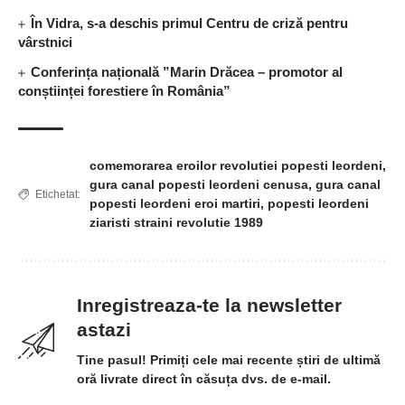
În Vidra, s-a deschis primul Centru de criză pentru
vârstnici
Conferința națională ”Marin Drăcea – promotor al
conștiinței forestiere în România”
comemorarea eroilor revolutiei popesti leordeni
,
gura canal popesti leordeni cenusa
,
gura canal
Etichetat:
popesti leordeni eroi martiri
,
popesti leordeni
ziaristi straini revolutie 1989
Inregistreaza-te la newsletter
astazi
Tine pasul! Primiți cele mai recente știri de ultimă
oră livrate direct în căsuța dvs. de e-mail.