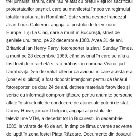
trei jurnaliști străini, care ”au relatat cu prețul vieții lor sacrificiul
protestatarilor pașnici, care au manifestat împotriva regimului
totalitar instaurat în România”. Este vorba despre francezul
Jean-Louis Calderon, angajat al postului de televiziune ­
Europe 1 și La Cinq, care a murit în București, strivit de
șenilele unui tanc, pe 22 decembrie 1989. Avea 31 de ani.
Britanicul Ian Henry Parry, fotoreporter la ziarul Sunday Times,
a murit pe 28 decembrie 1989, când avionul în care se afla a
fost lovit de o rachetă și s-a prăbușit în comuna Vișina, jud.
Dâmbovița. S-a dezvăluit ulterior că avionul în care acesta era
(doar el și pilotul) a fost doborât intenționat pentru că tânărul
fotoreporter, de doar 24 de ani, deținea materiale foto/video și
scrise cu informații compromițătoare pentru anumite persoane
aflate în structurile de conducere de atunci ale puterii de stat.
Danny Huwe, jurnalist belgian, angajat al postului de
televiziune VTM, a decedat tot în București, în decembrie
1989, la vârsta de 46 de ani, în timp ce filma diverse secvențe
de luptă în zona fostei Piața Răzoare. Documente din dosarul