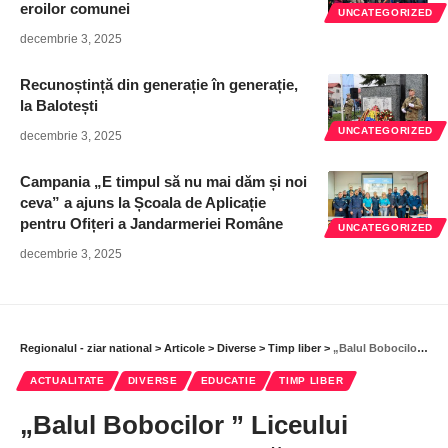
eroilor comunei
UNCATEGORIZED
decembrie 3, 2025
Recunoștință din generație în generație,
la Balotești
UNCATEGORIZED
decembrie 3, 2025
Campania „E timpul să nu mai dăm și noi
ceva” a ajuns la Școala de Aplicație
pentru Ofițeri a Jandarmeriei Române
UNCATEGORIZED
decembrie 3, 2025
Regionalul - ziar national
>
Articole
>
Diverse
>
Timp liber
>
„Balul Bobocilor ” Liceului Teoretic „Mihail Kogălniceanu” din Snagov, emoțiile unei generații
ACTUALITATE
DIVERSE
EDUCATIE
TIMP LIBER
„Balul Bobocilor ” Liceului