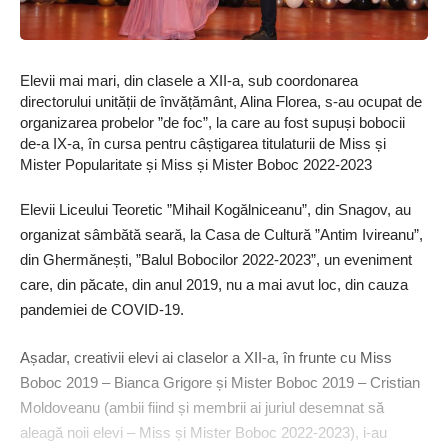
Elevii mai mari, din clasele a XII-a, sub coordonarea
directorului unității de învățământ, Alina Florea, s-au ocupat de
organizarea probelor ”de foc”, la care au fost supuși bobocii
de-a IX-a, în cursa pentru câștigarea titulaturii de Miss și
Mister Popularitate și Miss și Mister Boboc 2022-2023
Elevii Liceului Teoretic ”Mihail Kogălniceanu”, din Snagov, au
organizat sâmbătă seară, la Casa de Cultură ”Antim Ivireanu”,
din Ghermănești, ”Balul Bobocilor 2022-2023”, un eveniment
care, din păcate, din anul 2019, nu a mai avut loc, din cauza
pandemiei de COVID-19.
Așadar, creativii elevi ai claselor a XII-a, în frunte cu Miss
Boboc 2019 – Bianca Grigore și Mister Boboc 2019 – Cristian
Moldoveanu (ambii fiind și membrii ai juriul desemnat să
aleagă noii elevi – Miss și Mister Boboc 2022-2023), i-au