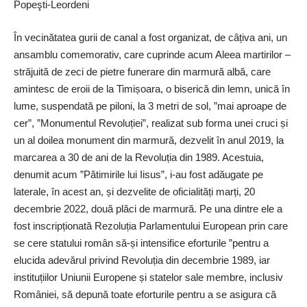
Popeşti-Leordeni
În vecinătatea gurii de canal a fost organizat, de câțiva ani, un
ansamblu comemorativ, care cuprinde acum Aleea martirilor –
străjuită de zeci de pietre funerare din marmură albă, care
amintesc de eroii de la Timișoara, o biserică din lemn, unică în
lume, suspendată pe piloni, la 3 metri de sol, ”mai aproape de
cer”, ”Monumentul Revoluției”, realizat sub forma unei cruci și
un al doilea monument din marmură, dezvelit în anul 2019, la
marcarea a 30 de ani de la Revoluția din 1989. Acestuia,
denumit acum ”Pătimirile lui Iisus”, i-au fost adăugate pe
laterale, în acest an, și dezvelite de oficialități marți, 20
decembrie 2022, două plăci de marmură. Pe una dintre ele a
fost inscripționată Rezoluția Parlamentului European prin care
se cere statului român să-și intensifice eforturile ”pentru a
elucida adevărul privind Revoluția din decembrie 1989, iar
instituțiilor Uniunii Europene și statelor sale membre, inclusiv
României, să depună toate eforturile pentru a se asigura că