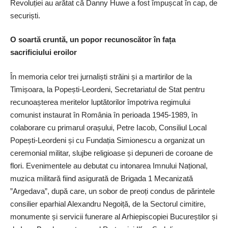
Revoluției au arătat că Danny Huwe a fost împușcat în cap, de
securiști.
O soartă cruntă, un popor recunoscător în fața
sacrificiului eroilor
În memoria celor trei jurnaliști străini și a martirilor de la
Timișoara, la Popești-Leordeni, Secretariatul de Stat pentru
recunoașterea meritelor luptătorilor împotriva regimului
comunist instaurat în România în perioada 1945‑1989, în
colaborare cu primarul orașului, Petre Iacob, Consiliul Local
Popești‑Leordeni și cu Fundația Simionescu a organizat un
ceremonial militar, slujbe religioase și depuneri de coroane de
flori. Evenimentele au debutat cu intonarea Imnului Național,
muzica militară fiind asigurată de Brigada 1 Mecanizată
”Argedava”, după care, un sobor de preoți condus de părintele
consilier eparhial Alexandru Negoiță, de la Sectorul cimitire,
monumente și servicii funerare al Arhiepiscopiei Bucureștilor și