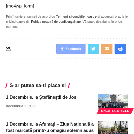
[mc4wp_form]
Prin înscriere, sunteți de acord cu
Termenii și condițiile noastre
și acceptați practicile
privind datele din
Politica noastră de confidențialitate
. Vă puteți dezabona în orice
moment.
Facebook
S-ar putea sa-ti placa si
1 Decembrie, la Ștefăneștii de Jos
decembrie 3, 2025
UNCATEGORIZED
1 Decembrie, la Afumați – Ziua Națională a
fost marcată printr-u omagiu solemn adus