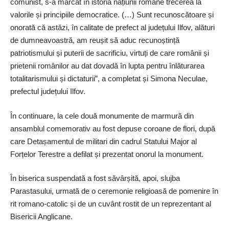
comunist, s-a marcat în istoria națiunii române trecerea la
valorile și principiile democratice. (…) Sunt recunoscătoare și
onorată că astăzi, în calitate de prefect al județului Ilfov, alături
de dumneavoastră, am reușit să aduc recunoștință
patriotismului și puterii de sacrificiu, virtuți de care românii și
prietenii românilor au dat dovadă în lupta pentru înlăturarea
totalitarismului și dictaturii”, a completat și Simona Neculae,
prefectul județului Ilfov.
În continuare, la cele două monumente de marmură din
ansamblul comemorativ au fost depuse coroane de flori, după
care Detașamentul de militari din cadrul Statului Major al
Forțelor Terestre a defilat și prezentat onorul la monument.
În biserica suspendată a fost săvârșită, apoi, slujba
Parastasului, urmată de o ceremonie religioasă de pomenire în
rit romano‑catolic și de un cuvânt rostit de un reprezentant al
Bisericii Anglicane.