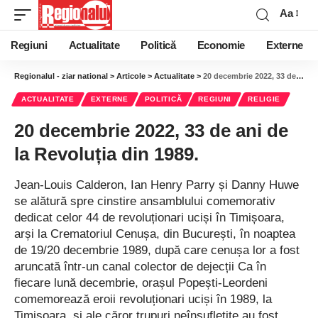
Aa
Regiuni
Actualitate
Politică
Economie
Externe
Regionalul - ziar national
>
Articole
>
Actualitate
>
20 decembrie 2022, 33 de ani de la Revoluția din 1989.
ACTUALITATE
EXTERNE
POLITICĂ
REGIUNI
RELIGIE
20 decembrie 2022, 33 de ani de
la Revoluția din 1989.
Jean-Louis Calderon, Ian Henry Parry și Danny Huwe
se alătură spre cinstire ansamblului comemorativ
dedicat celor 44 de revoluționari uciși în Timișoara,
arși la Crematoriul Cenușa, din București, în noaptea
de 19/20 decembrie 1989, după care cenușa lor a fost
aruncată într-un canal colector de dejecții Ca în
fiecare lună decembrie, orașul Popești-Leordeni
comemorează eroii revoluționari uciși în 1989, la
Timișoara, și ale căror trupuri neînsuflețite au fost