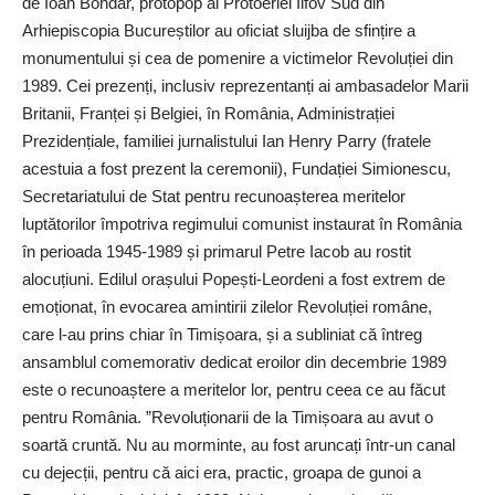
de Ioan Bondar, protopop al Protoeriei Ilfov Sud din
Arhiepiscopia Bucureștilor au oficiat sluijba de sfințire a
monumentului și cea de pomenire a victimelor Revoluției din
1989. Cei prezenți, inclusiv reprezentanți ai ambasadelor Marii
Britanii, Franței și Belgiei, în România, Administrației
Prezidențiale, familiei jurnalistului Ian Henry Parry (fratele
acestuia a fost prezent la ceremonii), Fundației Simionescu,
Secretariatului de Stat pentru recunoașterea meritelor
luptătorilor împotriva regimului comunist instaurat în România
în perioada 1945‑1989 și primarul Petre Iacob au rostit
alocuțiuni. Edilul orașului Popești-Leordeni a fost extrem de
emoționat, în evocarea amintirii zilelor Revoluției ­române,
care ­l-au prins chiar în Timișoara, și a subliniat că întreg
ansamblul comemorativ dedicat eroilor din decembrie 1989
este o recunoaștere a meritelor lor, pentru ceea ce au făcut
pentru România. ”Revoluționarii de la Timișoara au avut o
soartă cruntă. Nu au morminte, au fost aruncați într-un canal
cu dejecții, pentru că aici era, practic, groapa de gunoi a