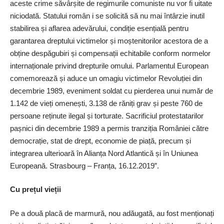
aceste crime săvârșite de regimurile comuniste nu vor fi uitate
niciodată. Statului român i se solicită să nu mai întârzie inutil
stabilirea și aflarea adevărului, condiție esențială pentru
garantarea dreptului victimelor și moștenitorilor acestora de a
obține despăgubiri și compensații echitabile conform normelor
internaționale privind drepturile omului. Parlamentul European
comemorează și aduce un omagiu victimelor Revoluției din
decembrie 1989, eveniment soldat cu pierderea unui număr de
1.142 de vieți omenești, 3.138 de răniți grav și peste 760 de
persoane reținute ilegal și torturate. Sacrificiul protestatarilor
pașnici din decembrie 1989 a permis tranziția României către
democrație, stat de drept, economie de piață, precum și
integrarea ulterioară în Alianța Nord Atlantică și în Uniunea
Europeană. Strasbourg – Franța, 16.12.2019”.
Cu prețul vieții
Pe a două placă de marmură, nou adăugată, au fost menționați