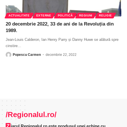
ACTUALITATE
EXTERNE
POLITICĂ
REGIUNI
RELIGIE
20 decembrie 2022, 33 de ani de la Revoluția din
1989.
Jean-Louis Calderon, Ian Henry Parry și Danny Huwe se alătură spre
cinstire
…
Popescu Carmen
decembrie 22, 2022
/Regionalul.ro/
Ziarul Regionalul.ro este produsul unei echipe cu