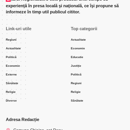
experienţă în presa locală şi naţională, ce îşi propune să
informeze în timp util publicul cititor.
Link-uri utile
Top categorii
Regiuni
Actualitate
Actualitate
Economie
Politică
Educatie
Economie
Justiție
Externe
Politică
Sănătate
Regiuni
Religie
Religie
Diverse
Sănătate
Adresa Redacție