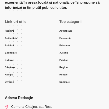
experienţă în presa locală şi naţională, ce îşi propune să
informeze în timp util publicul cititor.
Link-uri utile
Top categorii
Regiuni
Actualitate
Actualitate
Economie
Politică
Educatie
Economie
Justiție
Externe
Politică
Sănătate
Regiuni
Religie
Religie
Diverse
Sănătate
Adresa Redacție
Comuna Chiajna, sat Rosu