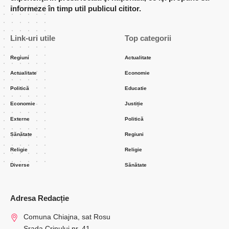
informeze în timp util publicul cititor.
Link-uri utile
Top categorii
Regiuni
Actualitate
Actualitate
Economie
Politică
Educatie
Economie
Justiție
Externe
Politică
Sănătate
Regiuni
Religie
Religie
Diverse
Sănătate
Adresa Redacție
Comuna Chiajna, sat Rosu
Srada Crinului nr. 41