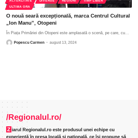
ACTUALITATE
DIVERSE
REGIUNI
TIMP LIBER
ULTIMA ORA
O nouă seară excepțională, marca Centrul Cultural
„Ion Manu”, Otopeni
În Piața Primăriei din Otopeni este amplasată o scenă, pe care, cu
…
Popescu Carmen
august 13, 2024
/Regionalul.ro/
Ziarul Regionalul.ro este produsul unei echipe cu
experienţă în presa locală şi naţională, ce îşi propune să